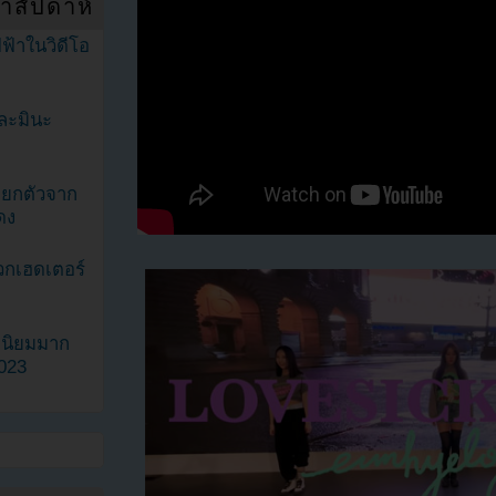
ำสัปดาห์
ฟ้าในวิดีโอ
ละมินะ
ะแยกตัวจาก
ดง
วกเฮดเตอร์
ามนิยมมาก
2023