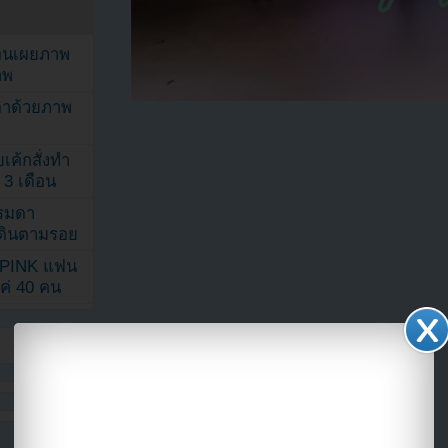
ยอนเผยภาพ
าพ
ตาด้วยภาพ
เค้กสั่งทำ
 3 เดือน
รรมดา
ดเดินตามรอย
KPINK แฟน
แค่ 40 คน