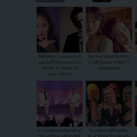
สื่อที่เขียนข่าวเดทของเจนนี่
ซึลกิ Red Velvet โชว์ทักษะ
และเท็ดดี้ได้ลบบทความไป
การเต้นในเพลง “Hi Bich” +
แล้วหลัง YG เตือนจะใช้
จอยคอมเมนท์
กฎหมายจัดการ
จางวอนยองและอีซอ IVE ถูก
ชาวเน็ตเกาหลีรีแอคลิซ่า
วิจารณ์เรื่องการลิปซิงก์คัฟ
BLACKPINK ขึ้นแสดงครั้ง