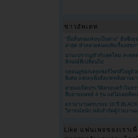
ข่าวอัพเดท
“มือสั่นจนแฟนๆเป็นห่วง” ฮันซึง
ล่าสุด ทำหลายคนสงสัยเรื่องสุขภ
นานะปรากฏตัวกับลุคใหม่ สะดุด
ลักษณ์ที่เปลี่ยนไป
บยอนอูซอกเคยเซอร์ไพรส์ไอยูด้วย
พิเศษ แฟนๆเพิ่งสังเกตหลังผ่านมา
ฮายองเปิดประวัติครอบครัวไม่ธ
สืบสายแพทย์ 4 รุ่น แต่ไม่เคยคิ
ดราม่างานครบรอบ 10 ปี BLAC
วิจารณ์หนัก หลังจำกัดผู้ร่วมงาน
Like แฟนเพจของเราเพื