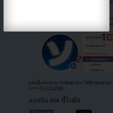
แปลจาก allkpop โดย
Youzab
หากนำออกไปกร
Hotlink ไฟล์ภาพ)
หากไม่ต้องการพลาดข่าวสารอย่างรวดเร็วจาก
ลืมติ๊ก
เลือกเห็นโพสต์ก่อนของเพจ Facebo
ตอนนี้แฟนๆสามารถติดตามเราได้อีกช่องทางสา
==>>
IG YOUZAB
แบ่งปัน link นี้ไปยัง