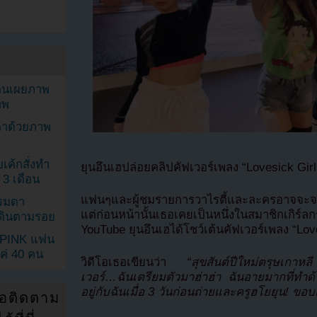
ยอนเผยภาพ
าพ
ตาด้วยภาพ
เค้กสั่งทำ
ยุนอึนเฮปล่อยคลิปคัฟเวอร์เพลง “Lovesick G
 3 เดือน
แฟนๆและผู้ชมรายการวาไรตี้และละครอาจจะจ
รรมดา
แต่ก่อนหน้านั้นเธอเคยเป็นหนึ่งในสมาชิกเกิร์ล
ดเดินตามรอย
YouTube ยุนอึนเฮได้โชว์เต้นคัฟเวอร์เพลง “L
KPINK แฟน
แค่ 40 คน
วิดีโอเธอเขียนว่า
“สุขสันต์ปีใหม่ตรุษเกา
เวอร์…ฉันเตรียมตัวมาฮ่าฮ่า ฉันอายมากที่ทำด้
อยู่กับฉันเมื่อ 3 วันก่อนถ่ายและครูฮโยยุน! ขอบค
่อติดตาม