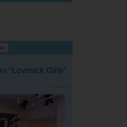
ษณา
ลง “Lovesick Girls”
{
NO COMMENTS
}