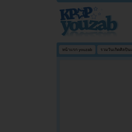
หน้าแรก youzab
รวมวันเกิดศิลปิน