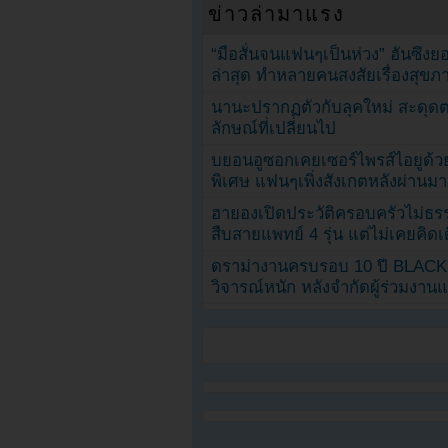
ข่าวล่ามาแรง
“มือสั่นจนแฟนๆเป็นห่วง” ฮันซึง
ล่าสุด ทำหลายคนสงสัยเรื่องสุขภ
นานะปรากฏตัวกับลุคใหม่ สะดุด
ลักษณ์ที่เปลี่ยนไป
บยอนอูซอกเคยเซอร์ไพรส์ไอยูด้วย
พิเศษ แฟนๆเพิ่งสังเกตหลังผ่านมา
ฮายองเปิดประวัติครอบครัวไม่ธ
สืบสายแพทย์ 4 รุ่น แต่ไม่เคยคิ
ดราม่างานครบรอบ 10 ปี BLAC
วิจารณ์หนัก หลังจำกัดผู้ร่วมงาน