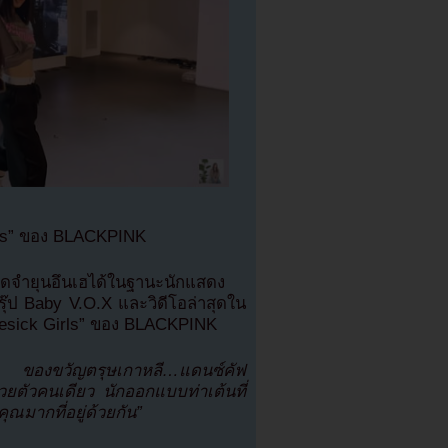
irls” ของ BLACKPINK
ดจำยุนอึนเฮได้ในฐานะนักแสดง
กรุ๊ป Baby V.O.X และวิดีโอล่าสุดใน
ovesick Girls” ของ BLACKPINK
หลี ของขวัญตรุษเกาหลี…แดนซ์คัฟ
วยตัวคนเดียว นักออกแบบท่าเต้นที่
ุณมากที่อยู่ด้วยกัน”