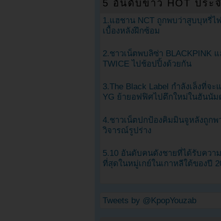
5 อันดับข่าว HOT ประจ
1.แฮชาน NCT ถูกพบว่าสูบบุหรี่ไฟ
เบื้องหลังฝึกซ้อม
2.ชาวเน็ตพบลิซ่า BLACKPINK แ
TWICE ไปช้อปปิ้งด้วยกัน
3.The Black Label กำลังเล็งที่จ
YG ย้ายอฟฟิศไปตึกใหม่ในฮันนัม
4.ชาวเน็ตปกป้องคิมมินจูหลังถูกพ
วิจารณ์รูปร่าง
5.10 อันดับคนดังชายที่ได้รับคว
ที่สุดในหมู่เกย์ในเกาหลีใต้ของปี 
Tweets by @KpopYouzab