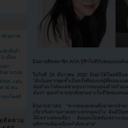
ตาด้วยภาพ
เค้กสั่งทำ
 3 เดือน
มินอาอดีตสมาชิก AOA รู้สึกไม่ดีกับคอมเมนต์แย
รรมดา
ดเดินตามรอย
ในวันที่ 24 ธันวาคม 2020 มินอาได้โพสต์อิ
“ฉันไม่อยากพูดซ้ำเป็นครั้งที่สองแต่ผู้ที่คอม
KPINK แฟน
ฉันทำอะไรผิดแต่ช่วยหุบปากของคุณด้วยถ้าค
แค่ 40 คน
ฉันว่า ‘คุณทำลายทุกสิ่งทุกอย่างในชีวิตของคน
ระกอบโพสต์
มินอากล่าวต่อ
“พวกคุณทุกคนคือฆาตกรถ้าพวกค
เกี่ยวกับความตายเพราะพวกคุณบ้าง ฉันมีปัญห
ได้เพราะคนๆเดียว ฉันนอนไม่หลับเพราะเธออยู
่อติดตาม
ยุติธรรมฉันเหมือนกำลังจะตาย”