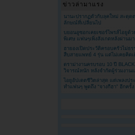
ข่าวล่ามาแรง
นานะปรากฏตัวกับลุคใหม่ สะดุด
ลักษณ์ที่เปลี่ยนไป
บยอนอูซอกเคยเซอร์ไพรส์ไอยูด้วย
พิเศษ แฟนๆเพิ่งสังเกตหลังผ่านมา
ฮายองเปิดประวัติครอบครัวไม่ธ
สืบสายแพทย์ 4 รุ่น แต่ไม่เคยคิ
ดราม่างานครบรอบ 10 ปี BLAC
วิจารณ์หนัก หลังจำกัดผู้ร่วมงาน
ไอยูอัปเดตชีวิตล่าสุด แต่เพลงป
ทำแฟนๆ พูดถึง “จางกีฮา” อีกครั้ง