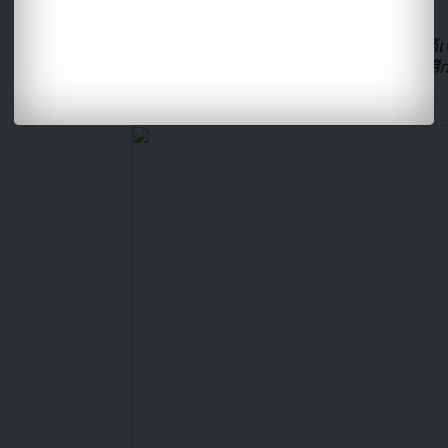
จะอัพวิดีโอและถ่ายภาพคุณรู้สึกแย่บ้างมั้ย”
มินอากล่าวอีกว่า
“ฉันขอให้พวกคุณทุกคนได้เจอ
10 ปี อย่ามาพูดเรื่องนี้กับฉันอีกเพราะฉันรู้
ทำลายคือฉัน”