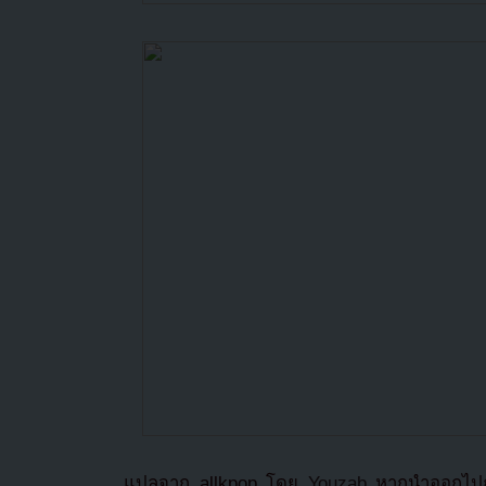
แปลจาก allkpop โดย
Youzab
หากนำออกไปกร