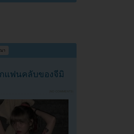
ษณา
ยกแฟนคลับของจีมิ
{
NO COMMENTS
}