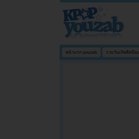
หน้าแรก youzab
รวมวันเกิดศิลปิน