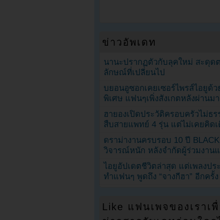
ข่าวอัพเดท
นานะปรากฏตัวกับลุคใหม่ สะดุด
ลักษณ์ที่เปลี่ยนไป
บยอนอูซอกเคยเซอร์ไพรส์ไอยูด้วย
พิเศษ แฟนๆเพิ่งสังเกตหลังผ่านมา
ฮายองเปิดประวัติครอบครัวไม่ธ
สืบสายแพทย์ 4 รุ่น แต่ไม่เคยคิ
ดราม่างานครบรอบ 10 ปี BLAC
วิจารณ์หนัก หลังจำกัดผู้ร่วมงาน
ไอยูอัปเดตชีวิตล่าสุด แต่เพลงป
ทำแฟนๆ พูดถึง “จางกีฮา” อีกครั้ง
Like แฟนเพจของเราเพื