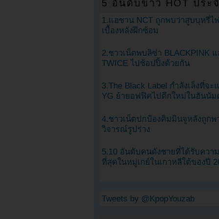
5 อันดับข่าว HOT ประจ
1.แฮชาน NCT ถูกพบว่าสูบบุหรี่ไฟ
เบื้องหลังฝึกซ้อม
2.ชาวเน็ตพบลิซ่า BLACKPINK แ
TWICE ไปช้อปปิ้งด้วยกัน
3.The Black Label กำลังเล็งที่จ
YG ย้ายอฟฟิศไปตึกใหม่ในฮันนัม
4.ชาวเน็ตปกป้องคิมมินจูหลังถูกพ
วิจารณ์รูปร่าง
5.10 อันดับคนดังชายที่ได้รับคว
ที่สุดในหมู่เกย์ในเกาหลีใต้ของปี 
Tweets by @KpopYouzab