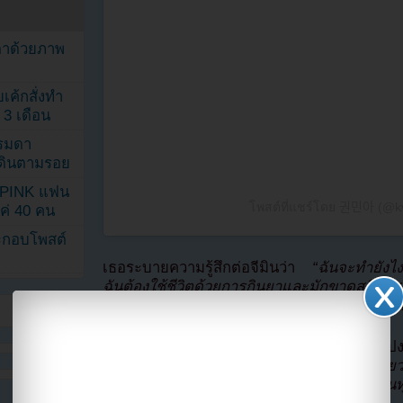
ตาด้วยภาพ
เค้กสั่งทำ
 3 เดือน
รรมดา
ดเดินตามรอย
KPINK แฟน
โพสต์ที่แชร์โดย 권민아 (
แค่ 40 คน
ระกอบโพสต์
เธอระบายความรู้สึกต่อจีมินว่า
“ฉันจะทำยังไงไ
ฉันต้องใช้ชีวิตด้วยการกินยาและมักขาดสติไม่
ฉันพบกับคนผิด ฉันอยากเอาชนะเธอให้ได้มากที่ส
มินอานึกถึงตอนที่จีมินมาหาเธอหลีงจากเปิดโปง
ไม่ยุติธรรมคือฉันไม่ได้เก็บหลักฐานอะไรไว้เล
คนโง่ว่าเราสามารถคืนดีกันได้แต่วันนั้นทีมงาน