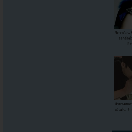
จีดราก้อน
ออกอัลบั
สิง
ป๋ายางฮยอ
เม้นท์น่ารั