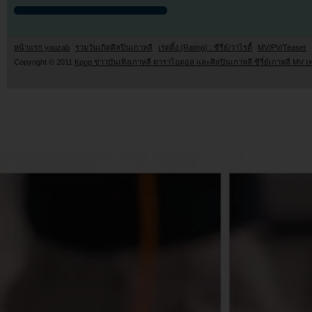
หน้าแรก youzab
รวมวันเกิดศิลปินเกาหลี
เรตติ้ง (Rating) : ซีรี่ย์/วาไรตี้
MV/PV/Teaser
Copyright © 2011
Kpop ข่าวบันเทิงเกาหลี ดาราไอดอล และศิลปินเกาหลี ซีรี่ย์เกาหลี MV เ