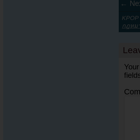
← Nex
KPOP Y
กฎหม
Lea
Your
fiel
Com