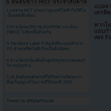
5 อันดับข่าว HOT ประจำสัปดาห์
แปลจ
1.แฮชาน NCT ถูกพบว่าสูบบุหรี่ไฟฟ้าในวิดีโอ
เครดิต
เบื้องหลังฝึกซ้อม
หากไม
2.ชาวเน็ตพบลิซ่า BLACKPINK และมินะ
แถบกำล
TWICE ไปช้อปปิ้งด้วยกัน
เพจ F
3.The Black Label กำลังเล็งที่จะแยกตัวจาก
YG ย้ายอฟฟิศไปตึกใหม่ในฮันนัมดง
4.ชาวเน็ตปกป้องคิมมินจูหลังถูกพวกเฮดเตอร์
วิจารณ์รูปร่าง
5.10 อันดับคนดังชายที่ได้รับความนิยมมาก
ที่สุดในหมู่เกย์ในเกาหลีใต้ของปี 2023
Tweets by @KpopYouzab