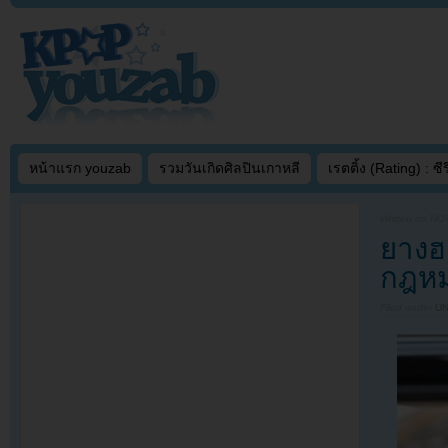
หน้าแรก youzab
รวมวันเกิดศิลปินเกาหลี
เรตติ้ง (Rating) : ซีรี
Written on
NOV
ยางฮ
กฎห
Filed under
U