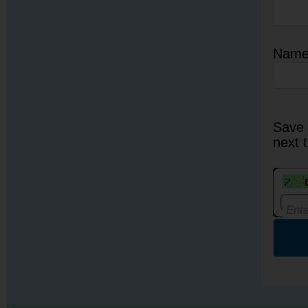
Nam
Save 
next 