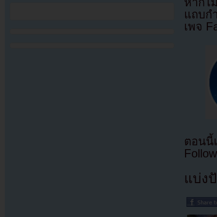
หากไม
แถบกำล
เพจ F
ตอนนี
Follow
แบ่งปั