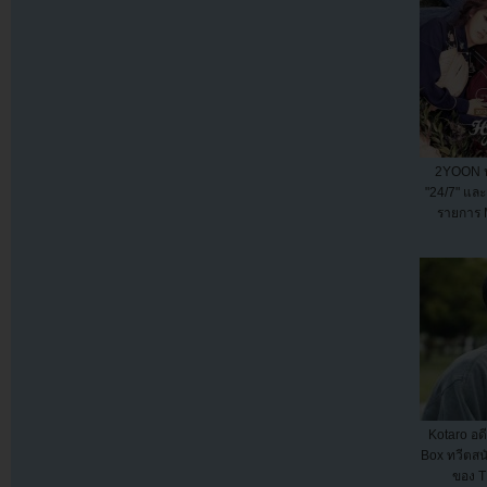
2YOON ป
"24/7" และ
รายการ 
Kotaro อด
Box ทวีตสน
ของ 