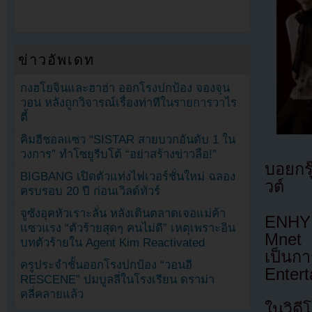
ข่าวอัพเดท
กงฮโยจินและฮาฮ่า ออกโรงปกป้อง จองจุน
วอน หลังถูกวิจารณ์เรื่องท่าทีในรายการวาไร
ตี้
คิมฮีชอลแซว “SISTAR สายบวกอันดับ 1 ใน
วงการ” ทำโซยูรีบโต้ “อย่าสร้างข่าวลือ!”
บอยกร
BIGBANG เปิดตัวแท่งไฟเวอร์ชั่นใหม่ ฉลอง
วต์
ครบรอบ 20 ปี ก่อนเวิลด์ทัวร์
จูซังอุคหัวเราะลั่น หลังเดินตลาดเจอแม่ค้า
ENHYP
แซวแรง “ตัวร้ายสุดๆ คนไม่ดี” เหตุเพราะอิน
Mnet 
บทตัวร้ายใน Agent Kim Reactivated
เป็นก
ครูประจำชั้นออกโรงปกป้อง “วอนอี
Enter
RESCENE” ปมบูลลี่ในโรงเรียน ดราม่า
คลี่คลายแล้ว
ในวิด