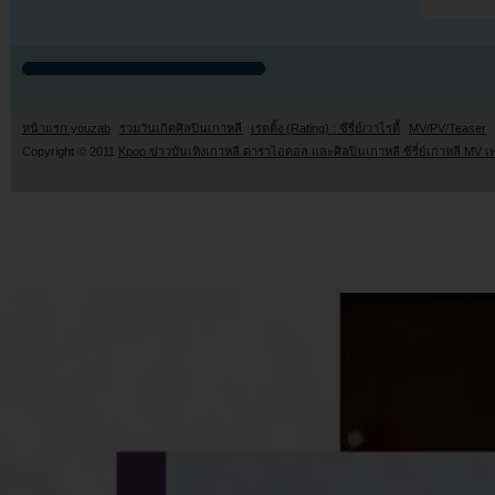
หน้าแรก youzab
รวมวันเกิดศิลปินเกาหลี
เรตติ้ง (Rating) : ซีรี่ย์/วาไรตี้
MV/PV/Teaser
Copyright © 2011
Kpop ข่าวบันเทิงเกาหลี ดาราไอดอล และศิลปินเกาหลี ซีรี่ย์เกาหลี MV เ