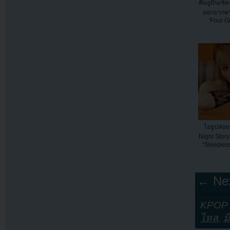
คิมอูบินเช็
ออกจากคร
'Four G
ไอยูปล่อย
Night Stor
“Sleepless
← Nex
KPOP Y
ไหล
,
ม