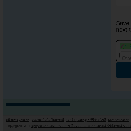
Save 
next 
หน้าแรก youzab
รวมวันเกิดศิลปินเกาหลี
เรตติ้ง (Rating) : ซีรี่ย์/วาไรตี้
MV/PV/Teaser
Copyright © 2011
Kpop ข่าวบันเทิงเกาหลี ดาราไอดอล และศิลปินเกาหลี ซีรี่ย์เกาหลี MV เ