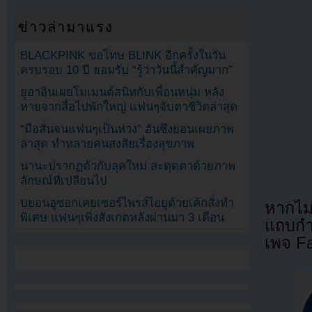
ข่าวล่ามาแรง
BLACKPINK ขอโทษ BLINK อีกครั้งในวัน
ครบรอบ 10 ปี ยอมรับ “รู้ว่าวันนี้สำคัญมาก”
ยูอาอินเผยโมเมนต์สนิทกับเพื่อนหนุ่ม หลัง
หายจากสื่อไปพักใหญ่ แฟนๆจับตาชีวิตล่าสุด
“มือสั่นจนแฟนๆเป็นห่วง” ฮันซึงยอนเผยภาพ
ล่าสุด ทำหลายคนสงสัยเรื่องสุขภาพ
นานะปรากฏตัวกับลุคใหม่ สะดุดตาด้วยภาพ
ลักษณ์ที่เปลี่ยนไป
บยอนอูซอกเคยเซอร์ไพรส์ไอยูด้วยเค้กสั่งทำ
หากไม
พิเศษ แฟนๆเพิ่งสังเกตหลังผ่านมา 3 เดือน
แถบกำล
เพจ F