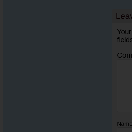
Lea
Your
fiel
Com
Nam