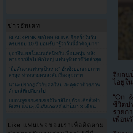
ข่าวอัพเดท
BLACKPINK ขอโทษ BLINK อีกครั้งในวัน
ครบรอบ 10 ปี ยอมรับ “รู้ว่าวันนี้สำคัญมาก”
ยูอาอินเผยโมเมนต์สนิทกับเพื่อนหนุ่ม หลัง
หายจากสื่อไปพักใหญ่ แฟนๆจับตาชีวิตล่าสุด
“มือสั่นจนแฟนๆเป็นห่วง” ฮันซึงยอนเผยภาพ
จียอน
ล่าสุด ทำหลายคนสงสัยเรื่องสุขภาพ
ไอยูใ
นานะปรากฏตัวกับลุคใหม่ สะดุดตาด้วยภาพ
ลักษณ์ที่เปลี่ยนไป
“On & 
บยอนอูซอกเคยเซอร์ไพรส์ไอยูด้วยเค้กสั่งทำ
ชีวิต
พิเศษ แฟนๆเพิ่งสังเกตหลังผ่านมา 3 เดือน
รายกา
เพื่อน
Like แฟนเพจของเราเพื่อติดตาม