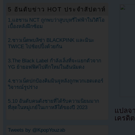
5 อันดับข่าว HOT ประจำสัปดาห์
1.แฮชาน NCT ถูกพบว่าสูบบุหรี่ไฟฟ้าในวิดีโอ
เบื้องหลังฝึกซ้อม
2.ชาวเน็ตพบลิซ่า BLACKPINK และมินะ
TWICE ไปช้อปปิ้งด้วยกัน
3.The Black Label กำลังเล็งที่จะแยกตัวจาก
YG ย้ายอฟฟิศไปตึกใหม่ในฮันนัมดง
4.ชาวเน็ตปกป้องคิมมินจูหลังถูกพวกเฮดเตอร์
วิจารณ์รูปร่าง
5.10 อันดับคนดังชายที่ได้รับความนิยมมาก
ที่สุดในหมู่เกย์ในเกาหลีใต้ของปี 2023
แปลจ
เครดิต
Tweets by @KpopYouzab