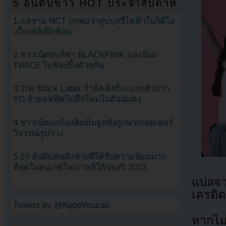
5 อันดับข่าว HOT ประจำสัปดาห์
1.แฮชาน NCT ถูกพบว่าสูบบุหรี่ไฟฟ้าในวิดีโอ
เบื้องหลังฝึกซ้อม
2.ชาวเน็ตพบลิซ่า BLACKPINK และมินะ
TWICE ไปช้อปปิ้งด้วยกัน
3.The Black Label กำลังเล็งที่จะแยกตัวจาก
YG ย้ายอฟฟิศไปตึกใหม่ในฮันนัมดง
4.ชาวเน็ตปกป้องคิมมินจูหลังถูกพวกเฮดเตอร์
วิจารณ์รูปร่าง
5.10 อันดับคนดังชายที่ได้รับความนิยมมาก
ที่สุดในหมู่เกย์ในเกาหลีใต้ของปี 2023
แปลจ
เครดิต
Tweets by @KpopYouzab
หากไม