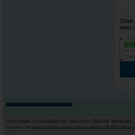
Save 
next 
หน้าแรก youzab
รวมวันเกิดศิลปินเกาหลี
เรตติ้ง (Rating) : ซีรี่ย์/วาไรตี้
MV/PV/Teaser
Copyright © 2011
Kpop ข่าวบันเทิงเกาหลี ดาราไอดอล และศิลปินเกาหลี ซีรี่ย์เกาหลี MV เ