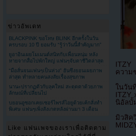
ข่าวอัพเดท
BLACKPINK ขอโทษ BLINK อีกครั้งในวัน
ครบรอบ 10 ปี ยอมรับ “รู้ว่าวันนี้สำคัญมาก”
ยูอาอินเผยโมเมนต์สนิทกับเพื่อนหนุ่ม หลัง
หายจากสื่อไปพักใหญ่ แฟนๆจับตาชีวิตล่าสุด
ITZY ไ
“มือสั่นจนแฟนๆเป็นห่วง” ฮันซึงยอนเผยภาพ
ความช
ล่าสุด ทำหลายคนสงสัยเรื่องสุขภาพ
ในวันท
นานะปรากฏตัวกับลุคใหม่ สะดุดตาด้วยภาพ
ลักษณ์ที่เปลี่ยนไป
ITZY 
นิอัลบั
บยอนอูซอกเคยเซอร์ไพรส์ไอยูด้วยเค้กสั่งทำ
พิเศษ แฟนๆเพิ่งสังเกตหลังผ่านมา 3 เดือน
มิวสิ
MIDZ
Like แฟนเพจของเราเพื่อติดตาม