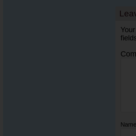
Lea
Your
fiel
Com
Nam