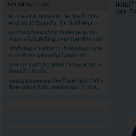
แถบกำล
ข่าวล่ามาแรง
เพจ F
BLACKPINK ขอโทษ BLINK อีกครั้งในวัน
ครบรอบ 10 ปี ยอมรับ “รู้ว่าวันนี้สำคัญมาก”
ยูอาอินเผยโมเมนต์สนิทกับเพื่อนหนุ่ม หลัง
หายจากสื่อไปพักใหญ่ แฟนๆจับตาชีวิตล่าสุด
“มือสั่นจนแฟนๆเป็นห่วง” ฮันซึงยอนเผยภาพ
ล่าสุด ทำหลายคนสงสัยเรื่องสุขภาพ
นานะปรากฏตัวกับลุคใหม่ สะดุดตาด้วยภาพ
ลักษณ์ที่เปลี่ยนไป
บยอนอูซอกเคยเซอร์ไพรส์ไอยูด้วยเค้กสั่งทำ
พิเศษ แฟนๆเพิ่งสังเกตหลังผ่านมา 3 เดือน