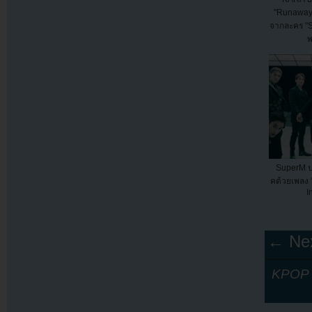
"Runaway
จากละคร "S
พ
SuperM ป
คด้วยเพลง 
I
← Nex
KPOP Y