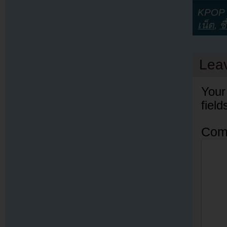
KPOP Y
เน็ต
,
ช
Lea
Your
fiel
Com