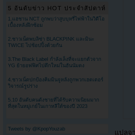
5 อันดับข่าว HOT ประจำสัปดาห์
1.แฮชาน NCT ถูกพบว่าสูบบุหรี่ไฟฟ้าในวิดีโอ
เบื้องหลังฝึกซ้อม
2.ชาวเน็ตพบลิซ่า BLACKPINK และมินะ
TWICE ไปช้อปปิ้งด้วยกัน
3.The Black Label กำลังเล็งที่จะแยกตัวจาก
YG ย้ายอฟฟิศไปตึกใหม่ในฮันนัมดง
4.ชาวเน็ตปกป้องคิมมินจูหลังถูกพวกเฮดเตอร์
วิจารณ์รูปร่าง
5.10 อันดับคนดังชายที่ได้รับความนิยมมาก
ที่สุดในหมู่เกย์ในเกาหลีใต้ของปี 2023
Tweets by @KpopYouzab
แปลจ