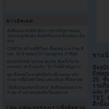
ข่าวอัพเดท
ฮันซึงยอน KARA มีอาการจากปัญหาหมอน
รองกระดูกต้นคอ ต้นสังกัดแจงหลังแฟนๆ เป็น
ห่วง
CORTIS สร้างสถิติใหม่! ขึ้นแท่นวง K-Pop ที่
แตะ 15 ล้านฟอลโลว์ Instagram เร็วที่สุด
ชาวเน็
BLACKPINK ขอโทษ BLINK อีกครั้งในวัน
ปัจจุบ
ครบรอบ 10 ปี ยอมรับ “รู้ว่าวันนี้สำคัญมาก”
Enterta
ยูอาอินเผยโมเมนต์สนิทกับเพื่อนหนุ่ม หลัง
25 ชั้
หายจากสื่อไปพักใหญ่ แฟนๆจับตาชีวิตล่าสุด
รวมถึ
“มือสั่นจนแฟนๆเป็นห่วง” ฮันซึงยอนเผยภาพ
และ Pl
ล่าสุด ทำหลายคนสงสัยเรื่องสุขภาพ
TXT, 
ตึกนี้
Like แฟนเพจของเราเพื่อติดตาม