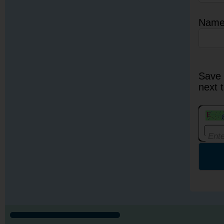
Nam
Save 
next 