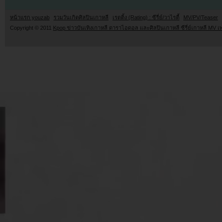
หน้าแรก youzab
รวมวันเกิดศิลปินเกาหลี
เรตติ้ง (Rating) : ซีรี่ย์/วาไรตี้
MV/PV/Teaser
Copyright © 2011
Kpop ข่าวบันเทิงเกาหลี ดาราไอดอล และศิลปินเกาหลี ซีรี่ย์เกาหลี MV เ