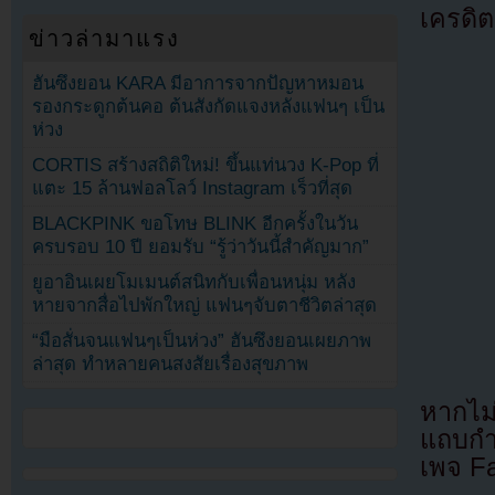
เครดิต
ข่าวล่ามาแรง
ฮันซึงยอน KARA มีอาการจากปัญหาหมอน
รองกระดูกต้นคอ ต้นสังกัดแจงหลังแฟนๆ เป็น
ห่วง
CORTIS สร้างสถิติใหม่! ขึ้นแท่นวง K-Pop ที่
แตะ 15 ล้านฟอลโลว์ Instagram เร็วที่สุด
BLACKPINK ขอโทษ BLINK อีกครั้งในวัน
ครบรอบ 10 ปี ยอมรับ “รู้ว่าวันนี้สำคัญมาก”
ยูอาอินเผยโมเมนต์สนิทกับเพื่อนหนุ่ม หลัง
หายจากสื่อไปพักใหญ่ แฟนๆจับตาชีวิตล่าสุด
“มือสั่นจนแฟนๆเป็นห่วง” ฮันซึงยอนเผยภาพ
ล่าสุด ทำหลายคนสงสัยเรื่องสุขภาพ
หากไม
แถบกำล
เพจ F