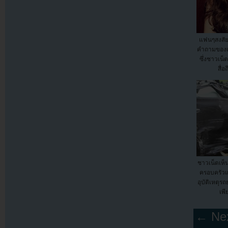
แฟนๆสงสัย
คำถามของเ
ซึ่งชาวเน็
สื่
ชาวเน็ตเห็น
ครอบครัว
อุบัติเหตุร
เพี
← Nex