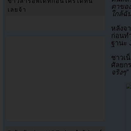
ข่าวสารอัพเดทก่อนใครได้ที่นี่
ตาของฉ
เลยจ้า
ใกล้ฉั
หลังจ
ก่อนท
ฐานะ 
ชาวเน
ศัลยก
จริงๆ”