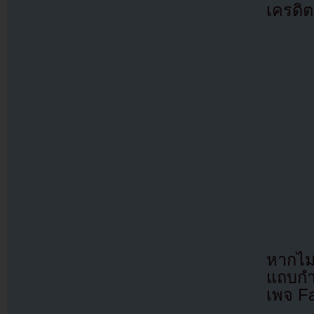
เครดิต
หากไม
แถบกำล
เพจ F