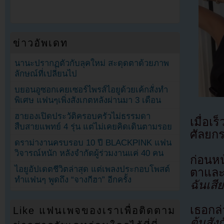
ข่าวอัพเดท
นานะปรากฏตัวกับลุคใหม่ สะดุดตาด้วยภาพ
ลักษณ์ที่เปลี่ยนไป
บยอนอูซอกเคยเซอร์ไพรส์ไอยูด้วยเค้กสั่งทำ
พิเศษ แฟนๆเพิ่งสังเกตหลังผ่านมา 3 เดือน
ฮายองเปิดประวัติครอบครัวไม่ธรรมดา
เมื่อเ
สืบสายแพทย์ 4 รุ่น แต่ไม่เคยคิดเดินตามรอย
ศัลยก
ดราม่างานครบรอบ 10 ปี BLACKPINK แฟน
วิจารณ์หนัก หลังจำกัดผู้ร่วมงานแค่ 40 คน
ก่อนหน
ไอยูอัปเดตชีวิตล่าสุด แต่เพลงประกอบโพสต์
ตาและ
ทำแฟนๆ พูดถึง “จางกีฮา” อีกครั้ง
ฉันเสี
เธอก
Like แฟนเพจของเราเพื่อติดตาม
ต้นสัง