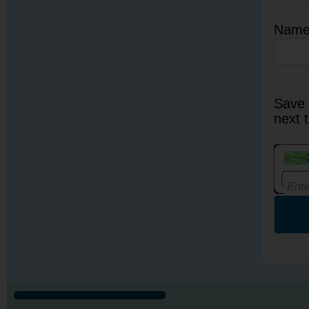
Nam
Save 
next 