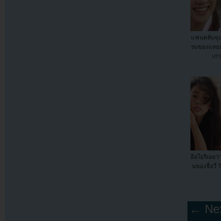
แฟนคลับฉุน
รมของแทยอ
เก่
อีฮโยริเผย
นของจื่อวี
← Nex