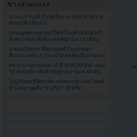
ข่าวล่ามาแรง
นานะปรากฏตัวกับลุคใหม่ สะดุดตาด้วยภาพ
ลักษณ์ที่เปลี่ยนไป
บยอนอูซอกเคยเซอร์ไพรส์ไอยูด้วยเค้กสั่งทำ
พิเศษ แฟนๆเพิ่งสังเกตหลังผ่านมา 3 เดือน
ฮายองเปิดประวัติครอบครัวไม่ธรรมดา
สืบสายแพทย์ 4 รุ่น แต่ไม่เคยคิดเดินตามรอย
ดราม่างานครบรอบ 10 ปี BLACKPINK แฟน
วิจารณ์หนัก หลังจำกัดผู้ร่วมงานแค่ 40 คน
ไอยูอัปเดตชีวิตล่าสุด แต่เพลงประกอบโพสต์
ทำแฟนๆ พูดถึง “จางกีฮา” อีกครั้ง