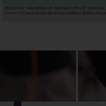
หน้าแรก youzab
รวมวันเกิดศิลปินเกาหลี
เรตติ้ง (Rating) : ซีรี่ย์/วาไรตี้
MV/PV/Teaser
Copyright © 2011
Kpop ข่าวบันเทิงเกาหลี ดาราไอดอล และศิลปินเกาหลี ซีรี่ย์เกาหลี MV เ