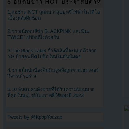
5 อันดับข่าว HOT ประจำสัปดาห์
1.แฮชาน NCT ถูกพบว่าสูบบุหรี่ไฟฟ้าในวิดีโอ
เบื้องหลังฝึกซ้อม
2.ชาวเน็ตพบลิซ่า BLACKPINK และมินะ
TWICE ไปช้อปปิ้งด้วยกัน
3.The Black Label กำลังเล็งที่จะแยกตัวจาก
YG ย้ายอฟฟิศไปตึกใหม่ในฮันนัมดง
4.ชาวเน็ตปกป้องคิมมินจูหลังถูกพวกเฮดเตอร์
วิจารณ์รูปร่าง
5.10 อันดับคนดังชายที่ได้รับความนิยมมาก
ที่สุดในหมู่เกย์ในเกาหลีใต้ของปี 2023
Tweets by @KpopYouzab