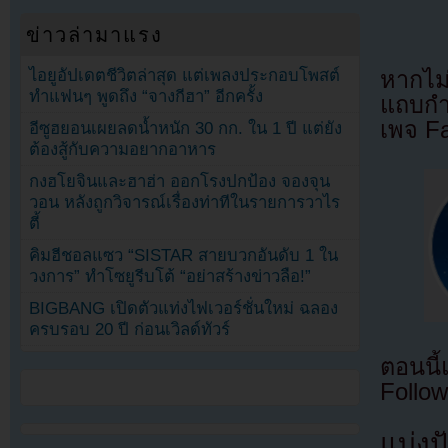
ข่าวล่ามาแรง
ไอยูอัปเดตชีวิตล่าสุด แต่เพลงประกอบโพสต์
หากไม
ทำแฟนๆ พูดถึง “จางกีฮา” อีกครั้ง
แถบกำล
เพจ F
อีซูฮยอนเผยลดน้ำหนัก 30 กก. ใน 1 ปี แต่ยัง
ต้องสู้กับความอยากอาหาร
กงฮโยจินและฮาฮ่า ออกโรงปกป้อง จองจุน
วอน หลังถูกวิจารณ์เรื่องท่าทีในรายการวาไร
ตี้
คิมฮีชอลแซว “SISTAR สายบวกอันดับ 1 ใน
วงการ” ทำโซยูรีบโต้ “อย่าสร้างข่าวลือ!”
BIGBANG เปิดตัวแท่งไฟเวอร์ชั่นใหม่ ฉลอง
ครบรอบ 20 ปี ก่อนเวิลด์ทัวร์
ตอนนี
Follow
แบ่งปั