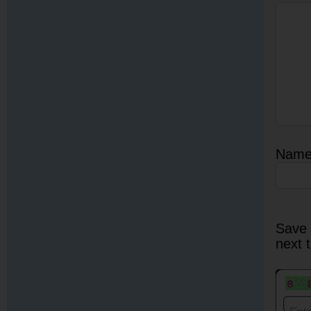
Nam
Save 
next 