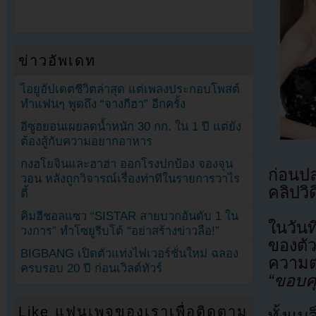
ข่าวอัพเดท
ไอยูอัปเดตชีวิตล่าสุด แต่เพลงประกอบโพสต์
ทำแฟนๆ พูดถึง “จางกีฮา” อีกครั้ง
อีซูฮยอนเผยลดน้ำหนัก 30 กก. ใน 1 ปี แต่ยัง
ต้องสู้กับความอยากอาหาร
กงฮโยจินและฮาฮ่า ออกโรงปกป้อง จองจุน
ก่อนป
วอน หลังถูกวิจารณ์เรื่องท่าทีในรายการวาไร
คลิปวิ
ตี้
คิมฮีชอลแซว “SISTAR สายบวกอันดับ 1 ใน
ในวัน
วงการ” ทำโซยูรีบโต้ “อย่าสร้างข่าวลือ!”
ของตั
BIGBANG เปิดตัวแท่งไฟเวอร์ชั่นใหม่ ฉลอง
ความ
ครบรอบ 20 ปี ก่อนเวิลด์ทัวร์
“ขอบคุณ
Like แฟนเพจของเราเพื่อติดตาม