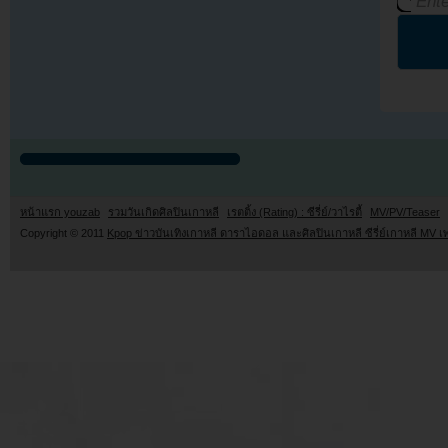
หน้าแรก youzab
รวมวันเกิดศิลปินเกาหลี
เรตติ้ง (Rating) : ซีรี่ย์/วาไรตี้
MV/PV/Teaser
Copyright © 2011
Kpop ข่าวบันเทิงเกาหลี ดาราไอดอล และศิลปินเกาหลี ซีรี่ย์เกาหลี MV เ