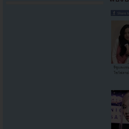
จีซูและเจ
โชว์ฟลายอิ