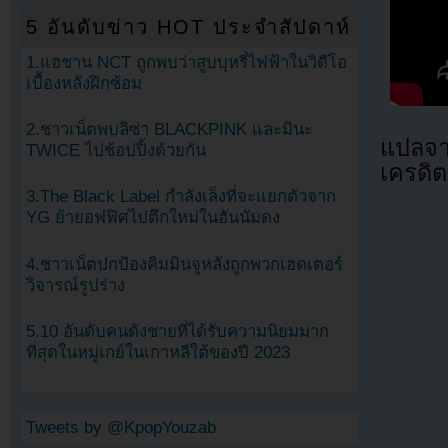
5 อันดับข่าว HOT ประจำสัปดาห์
1.แฮชาน NCT ถูกพบว่าสูบบุหรี่ไฟฟ้าในวิดีโอ
เบื้องหลังฝึกซ้อม
2.ชาวเน็ตพบลิซ่า BLACKPINK และมินะ
แปลจ
TWICE ไปช้อปปิ้งด้วยกัน
เครดิต
3.The Black Label กำลังเล็งที่จะแยกตัวจาก
YG ย้ายอฟฟิศไปตึกใหม่ในฮันนัมดง
4.ชาวเน็ตปกป้องคิมมินจูหลังถูกพวกเฮดเตอร์
วิจารณ์รูปร่าง
5.10 อันดับคนดังชายที่ได้รับความนิยมมาก
ที่สุดในหมู่เกย์ในเกาหลีใต้ของปี 2023
Tweets by @KpopYouzab