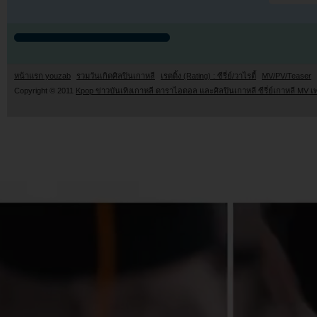
หน้าแรก youzab
รวมวันเกิดศิลปินเกาหลี
เรตติ้ง (Rating) : ซีรี่ย์/วาไรตี้
MV/PV/Teaser
Copyright © 2011
Kpop ข่าวบันเทิงเกาหลี ดาราไอดอล และศิลปินเกาหลี ซีรี่ย์เกาหลี MV เ