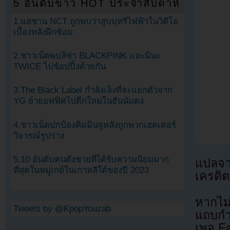
5 อันดับข่าว HOT ประจำสัปดาห์
1.แฮชาน NCT ถูกพบว่าสูบบุหรี่ไฟฟ้าในวิดีโอ
เบื้องหลังฝึกซ้อม
2.ชาวเน็ตพบลิซ่า BLACKPINK และมินะ
TWICE ไปช้อปปิ้งด้วยกัน
3.The Black Label กำลังเล็งที่จะแยกตัวจาก
YG ย้ายอฟฟิศไปตึกใหม่ในฮันนัมดง
4.ชาวเน็ตปกป้องคิมมินจูหลังถูกพวกเฮดเตอร์
วิจารณ์รูปร่าง
5.10 อันดับคนดังชายที่ได้รับความนิยมมาก
แปลจ
ที่สุดในหมู่เกย์ในเกาหลีใต้ของปี 2023
เครดิต
หากไม
Tweets by @KpopYouzab
แถบกำล
เพจ F