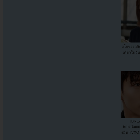
ฮโยซอง SE
เดี่ยวในวั
[BRE
Entertai
งมิน TVXQ 