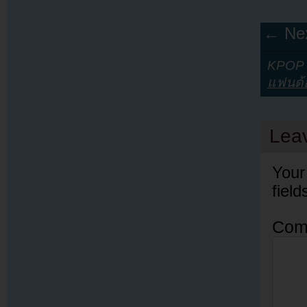
← Nex
KPOP Y
แฟนด้
Lea
Your
fiel
Com