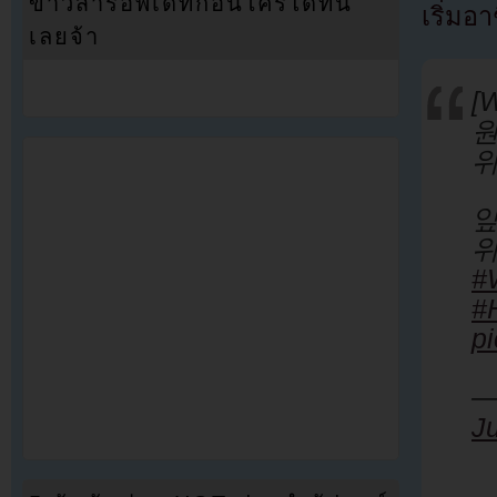
ข่าวสารอัพเดทก่อนใครได้ที่นี่
เริ่มอ
เลยจ้า
[
원
위
앞
#
#
p
—
J