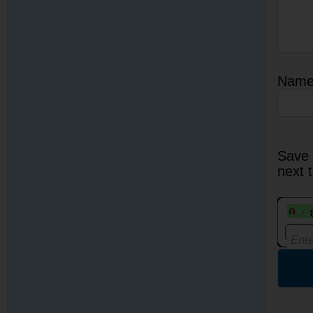
Nam
Save 
next 