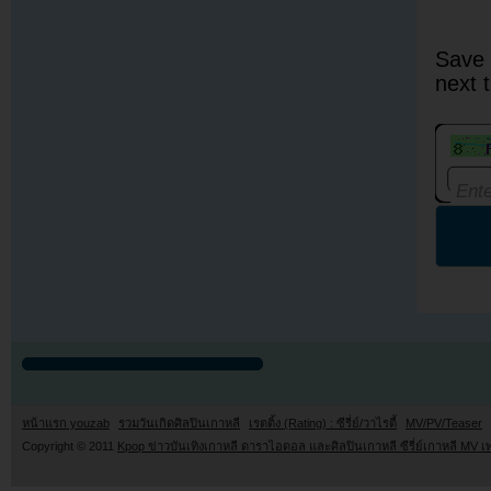
Save 
next 
หน้าแรก youzab
รวมวันเกิดศิลปินเกาหลี
เรตติ้ง (Rating) : ซีรี่ย์/วาไรตี้
MV/PV/Teaser
Copyright © 2011
Kpop ข่าวบันเทิงเกาหลี ดาราไอดอล และศิลปินเกาหลี ซีรี่ย์เกาหลี MV เ