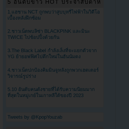
5 อันดับข่าว HOT ประจำสัปดาห์
1.แฮชาน NCT ถูกพบว่าสูบบุหรี่ไฟฟ้าในวิดีโอ
เบื้องหลังฝึกซ้อม
2.ชาวเน็ตพบลิซ่า BLACKPINK และมินะ
TWICE ไปช้อปปิ้งด้วยกัน
3.The Black Label กำลังเล็งที่จะแยกตัวจาก
YG ย้ายอฟฟิศไปตึกใหม่ในฮันนัมดง
4.ชาวเน็ตปกป้องคิมมินจูหลังถูกพวกเฮดเตอร์
วิจารณ์รูปร่าง
5.10 อันดับคนดังชายที่ได้รับความนิยมมาก
ที่สุดในหมู่เกย์ในเกาหลีใต้ของปี 2023
Tweets by @KpopYouzab