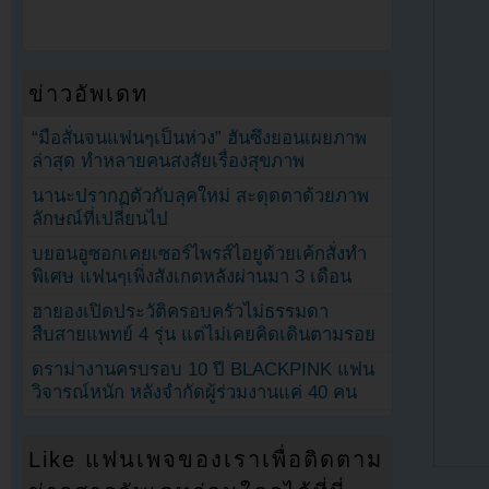
ข่าวอัพเดท
“มือสั่นจนแฟนๆเป็นห่วง” ฮันซึงยอนเผยภาพ
ล่าสุด ทำหลายคนสงสัยเรื่องสุขภาพ
นานะปรากฏตัวกับลุคใหม่ สะดุดตาด้วยภาพ
ลักษณ์ที่เปลี่ยนไป
บยอนอูซอกเคยเซอร์ไพรส์ไอยูด้วยเค้กสั่งทำ
พิเศษ แฟนๆเพิ่งสังเกตหลังผ่านมา 3 เดือน
ฮายองเปิดประวัติครอบครัวไม่ธรรมดา
สืบสายแพทย์ 4 รุ่น แต่ไม่เคยคิดเดินตามรอย
ดราม่างานครบรอบ 10 ปี BLACKPINK แฟน
วิจารณ์หนัก หลังจำกัดผู้ร่วมงานแค่ 40 คน
Like แฟนเพจของเราเพื่อติดตาม