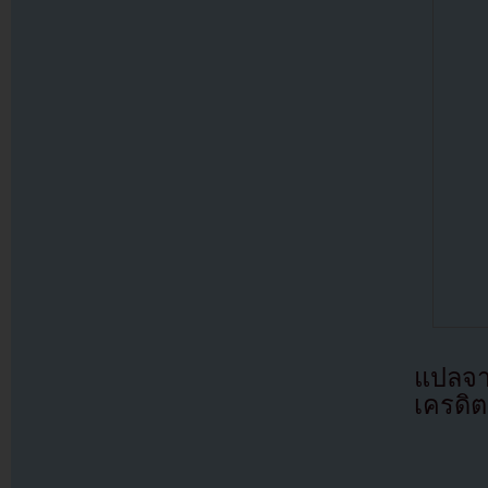
แปลจ
เครดิต