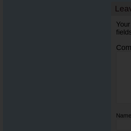
Lea
Your
fiel
Com
Nam