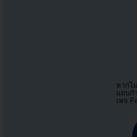
หากไม
แถบกำล
เพจ F