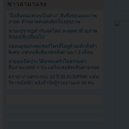
ข่าวล่ามาแรง
“มือสั่นจนแฟนๆเป็นห่วง” ฮันซึงยอนเผยภาพ
ล่าสุด ทำหลายคนสงสัยเรื่องสุขภาพ
นานะปรากฏตัวกับลุคใหม่ สะดุดตาด้วยภาพ
ลักษณ์ที่เปลี่ยนไป
บยอนอูซอกเคยเซอร์ไพรส์ไอยูด้วยเค้กสั่งทำ
พิเศษ แฟนๆเพิ่งสังเกตหลังผ่านมา 3 เดือน
ฮายองเปิดประวัติครอบครัวไม่ธรรมดา
สืบสายแพทย์ 4 รุ่น แต่ไม่เคยคิดเดินตามรอย
ดราม่างานครบรอบ 10 ปี BLACKPINK แฟน
วิจารณ์หนัก หลังจำกัดผู้ร่วมงานแค่ 40 คน