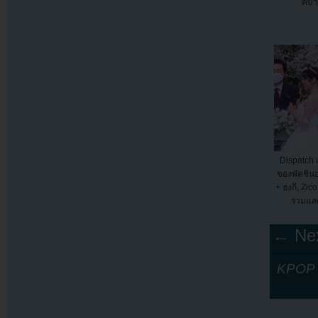
คบ้า
Dispatch
ของพัคชิน
+ ฮงกี, Zic
ร่วมแส
← Nex
KPOP Y