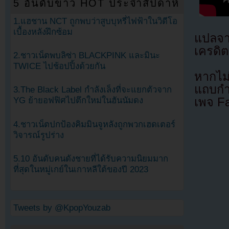
5 อันดับข่าว HOT ประจำสัปดาห์
1.แฮชาน NCT ถูกพบว่าสูบบุหรี่ไฟฟ้าในวิดีโอ
เบื้องหลังฝึกซ้อม
แปลจ
เครดิต
2.ชาวเน็ตพบลิซ่า BLACKPINK และมินะ
TWICE ไปช้อปปิ้งด้วยกัน
หากไม
แถบกำล
3.The Black Label กำลังเล็งที่จะแยกตัวจาก
เพจ F
YG ย้ายอฟฟิศไปตึกใหม่ในฮันนัมดง
4.ชาวเน็ตปกป้องคิมมินจูหลังถูกพวกเฮดเตอร์
วิจารณ์รูปร่าง
5.10 อันดับคนดังชายที่ได้รับความนิยมมาก
ที่สุดในหมู่เกย์ในเกาหลีใต้ของปี 2023
Tweets by @KpopYouzab