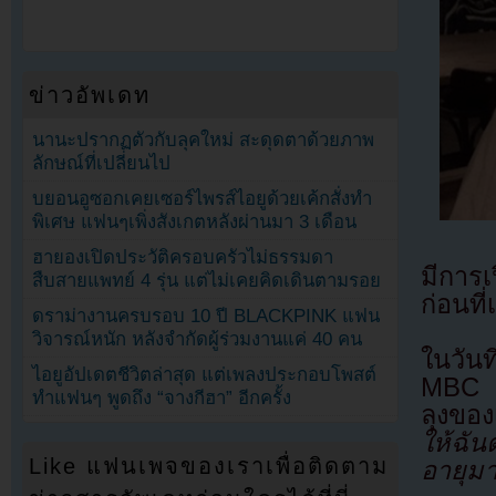
ข่าวอัพเดท
นานะปรากฏตัวกับลุคใหม่ สะดุดตาด้วยภาพ
ลักษณ์ที่เปลี่ยนไป
บยอนอูซอกเคยเซอร์ไพรส์ไอยูด้วยเค้กสั่งทำ
พิเศษ แฟนๆเพิ่งสังเกตหลังผ่านมา 3 เดือน
ฮายองเปิดประวัติครอบครัวไม่ธรรมดา
มีการเ
สืบสายแพทย์ 4 รุ่น แต่ไม่เคยคิดเดินตามรอย
ก่อนที่
ดราม่างานครบรอบ 10 ปี BLACKPINK แฟน
วิจารณ์หนัก หลังจำกัดผู้ร่วมงานแค่ 40 คน
ในวัน
ไอยูอัปเดตชีวิตล่าสุด แต่เพลงประกอบโพสต์
MBC อ
ทำแฟนๆ พูดถึง “จางกีฮา” อีกครั้ง
ลุงของ
ให้ฉัน
Like แฟนเพจของเราเพื่อติดตาม
อายุมา