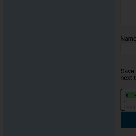
Nam
Save 
next 