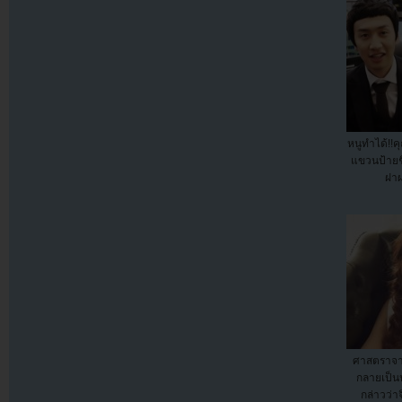
หนูทำได้!!ค
แขวนป้ายชื
ฝาผ
ศาสตราจา
กลายเป็นป
กล่าวว่า