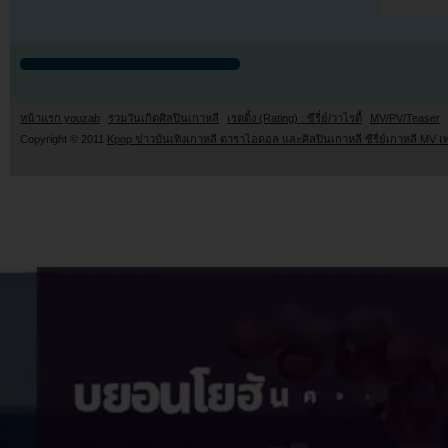
หน้าแรก youzab
รวมวันเกิดศิลปินเกาหลี
เรตติ้ง (Rating) : ซีรี่ย์/วาไรตี้
MV/PV/Teaser
Copyright © 2011
Kpop ข่าวบันเทิงเกาหลี ดาราไอดอล และศิลปินเกาหลี ซีรี่ย์เกาหลี MV เ