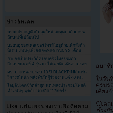
ข่าวอัพเดท
นานะปรากฏตัวกับลุคใหม่ สะดุดตาด้วยภาพ
ลักษณ์ที่เปลี่ยนไป
บยอนอูซอกเคยเซอร์ไพรส์ไอยูด้วยเค้กสั่งทำ
พิเศษ แฟนๆเพิ่งสังเกตหลังผ่านมา 3 เดือน
ฮายองเปิดประวัติครอบครัวไม่ธรรมดา
สืบสายแพทย์ 4 รุ่น แต่ไม่เคยคิดเดินตามรอย
สมาชิ
ดราม่างานครบรอบ 10 ปี BLACKPINK แฟน
วิจารณ์หนัก หลังจำกัดผู้ร่วมงานแค่ 40 คน
ในวัน
ครบรอ
ไอยูอัปเดตชีวิตล่าสุด แต่เพลงประกอบโพสต์
เคียงก
ทำแฟนๆ พูดถึง “จางกีฮา” อีกครั้ง
นิโคล
Like แฟนเพจของเราเพื่อติดตาม
ข้างกั