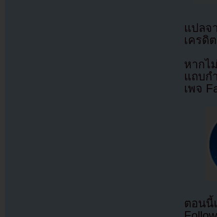
แปลจ
เครดิต
หากไม
แถบกำล
เพจ F
ตอนนี
Follow