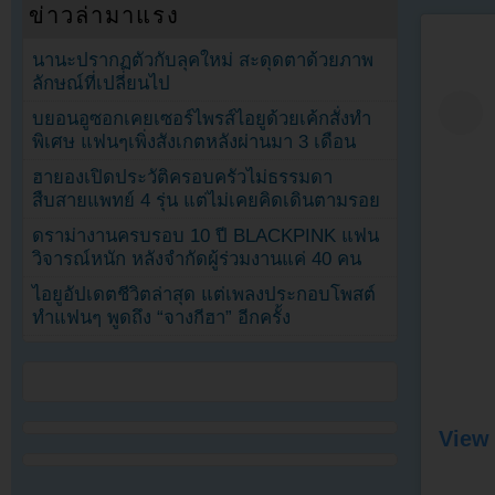
ข่าวล่ามาแรง
นานะปรากฏตัวกับลุคใหม่ สะดุดตาด้วยภาพ
ลักษณ์ที่เปลี่ยนไป
บยอนอูซอกเคยเซอร์ไพรส์ไอยูด้วยเค้กสั่งทำ
พิเศษ แฟนๆเพิ่งสังเกตหลังผ่านมา 3 เดือน
ฮายองเปิดประวัติครอบครัวไม่ธรรมดา
สืบสายแพทย์ 4 รุ่น แต่ไม่เคยคิดเดินตามรอย
ดราม่างานครบรอบ 10 ปี BLACKPINK แฟน
วิจารณ์หนัก หลังจำกัดผู้ร่วมงานแค่ 40 คน
ไอยูอัปเดตชีวิตล่าสุด แต่เพลงประกอบโพสต์
ทำแฟนๆ พูดถึง “จางกีฮา” อีกครั้ง
View 