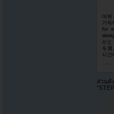
데뷔
가득해서
for 
alwa
がと
を過
시간
A post 
ส่วนค
“STEP