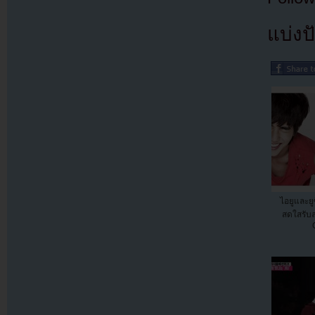
แบ่งปั
ไอยูและยู
สดใสรับ