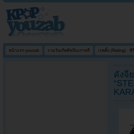
หน้าแรก youzab
รวมวันเกิดศิลปินเกาหลี
เรตติ้ง (Rating) : ซีรี
Written on
MAR
คังจ
“STE
KAR
Filed under
U