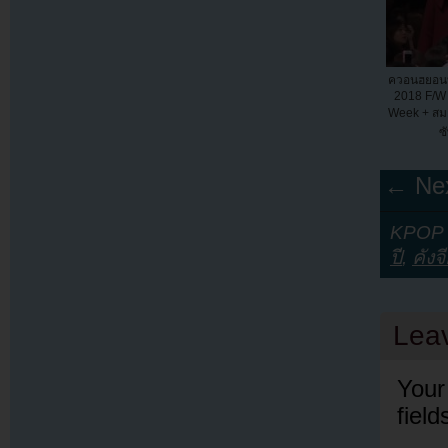
ควอนฮยอนบ
2018 F/W
Week + สมา
ซ
← Nex
KPOP Y
ปี
,
คังจ
Lea
Your
fiel