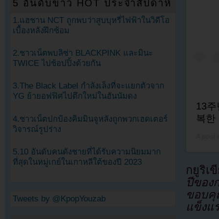
5 อันดับข่าว HOT ประจำสัปดาห์
1.แฮชาน NCT ถูกพบว่าสูบบุหรี่ไฟฟ้าในวิดีโอ
เบื้องหลังฝึกซ้อม
2.ชาวเน็ตพบลิซ่า BLACKPINK และมินะ
TWICE ไปช้อปปิ้งด้วยกัน
3.The Black Label กำลังเล็งที่จะแยกตัวจาก
YG ย้ายอฟฟิศไปตึกใหม่ในฮันนัมดง
13주
복한
4.ชาวเน็ตปกป้องคิมมินจูหลังถูกพวกเฮดเตอร์
วิจารณ์รูปร่าง
A post
5.10 อันดับคนดังชายที่ได้รับความนิยมมาก
ที่สุดในหมู่เกย์ในเกาหลีใต้ของปี 2023
กยูริเข
ปีของ
ขอบคุ
Tweets by @KpopYouzab
แข็งแร