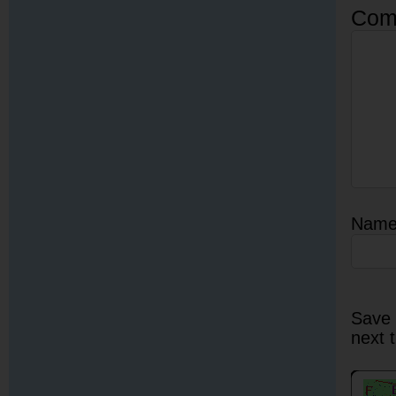
Com
Nam
Save 
next 