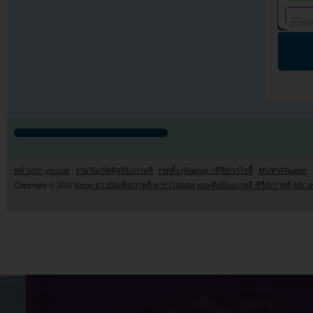
หน้าแรก youzab
รวมวันเกิดศิลปินเกาหลี
เรตติ้ง (Rating) : ซีรี่ย์/วาไรตี้
MV/PV/Teaser
Copyright © 2011
Kpop ข่าวบันเทิงเกาหลี ดาราไอดอล และศิลปินเกาหลี ซีรี่ย์เกาหลี MV เ