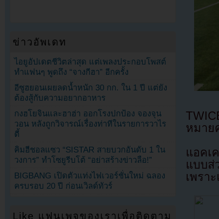
ข่าวอัพเดท
ไอยูอัปเดตชีวิตล่าสุด แต่เพลงประกอบโพสต์
ทำแฟนๆ พูดถึง “จางกีฮา” อีกครั้ง
อีซูฮยอนเผยลดน้ำหนัก 30 กก. ใน 1 ปี แต่ยัง
ต้องสู้กับความอยากอาหาร
กงฮโยจินและฮาฮ่า ออกโรงปกป้อง จองจุน
TWICE
วอน หลังถูกวิจารณ์เรื่องท่าทีในรายการวาไร
หมายค
ตี้
คิมฮีชอลแซว “SISTAR สายบวกอันดับ 1 ใน
แอคเค
วงการ” ทำโซยูรีบโต้ “อย่าสร้างข่าวลือ!”
แบบส่ว
เพราะเ
BIGBANG เปิดตัวแท่งไฟเวอร์ชั่นใหม่ ฉลอง
ครบรอบ 20 ปี ก่อนเวิลด์ทัวร์
Like แฟนเพจของเราเพื่อติดตาม