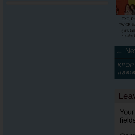
EXO, Re
TWICE ติด
ผู้ทรงอิ
ประจำเ
← Nex
KPOP Y
แอคเค
Lea
Your
fiel