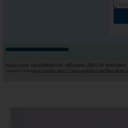
หน้าแรก youzab
รวมวันเกิดศิลปินเกาหลี
เรตติ้ง (Rating) : ซีรี่ย์/วาไรตี้
MV/PV/Teaser
Copyright © 2011
Kpop ข่าวบันเทิงเกาหลี ดาราไอดอล และศิลปินเกาหลี ซีรี่ย์เกาหลี MV เ