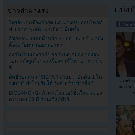
แบ่งปั
ข่าวล่ามาแรง
ไอยูอัปเดตชีวิตล่าสุด แต่เพลงประกอบโพสต์
ทำแฟนๆ พูดถึง “จางกีฮา” อีกครั้ง
อีซูฮยอนเผยลดน้ำหนัก 30 กก. ใน 1 ปี แต่ยัง
ต้องสู้กับความอยากอาหาร
กงฮโยจินและฮาฮ่า ออกโรงปกป้อง จองจุน
วอน หลังถูกวิจารณ์เรื่องท่าทีในรายการวาไร
ตี้
คิมฮีชอลแซว “SISTAR สายบวกอันดับ 1 ใน
เจวายพีเผย
วงการ” ทำโซยูรีบโต้ “อย่าสร้างข่าวลือ!”
สมาชิกทไว
BIGBANG เปิดตัวแท่งไฟเวอร์ชั่นใหม่ ฉลอง
แ
ครบรอบ 20 ปี ก่อนเวิลด์ทัวร์