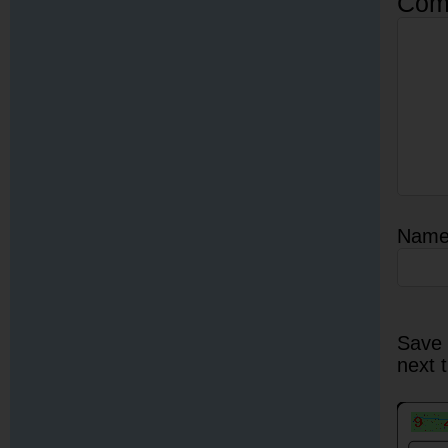
Com
Nam
Save 
next 