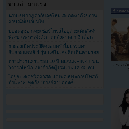
ข่าวล่ามาแรง
นานะปรากฏตัวกับลุคใหม่ สะดุดตาด้วยภาพ
ลักษณ์ที่เปลี่ยนไป
บยอนอูซอกเคยเซอร์ไพรส์ไอยูด้วยเค้กสั่งทำ
พิเศษ แฟนๆเพิ่งสังเกตหลังผ่านมา 3 เดือน
ฮายองเปิดประวัติครอบครัวไม่ธรรมดา
สืบสายแพทย์ 4 รุ่น แต่ไม่เคยคิดเดินตามรอย
ดราม่างานครบรอบ 10 ปี BLACKPINK แฟน
2PM จะคัม
วิจารณ์หนัก หลังจำกัดผู้ร่วมงานแค่ 40 คน
ไอยูอัปเดตชีวิตล่าสุด แต่เพลงประกอบโพสต์
ทำแฟนๆ พูดถึง “จางกีฮา” อีกครั้ง