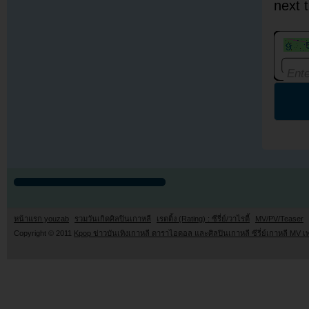
next 
หน้าแรก youzab
รวมวันเกิดศิลปินเกาหลี
เรตติ้ง (Rating) : ซีรี่ย์/วาไรตี้
MV/PV/Teaser
Copyright © 2011
Kpop ข่าวบันเทิงเกาหลี ดาราไอดอล และศิลปินเกาหลี ซีรี่ย์เกาหลี MV เ