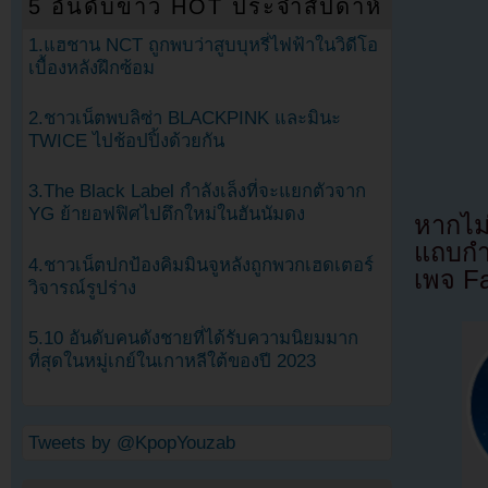
5 อันดับข่าว HOT ประจำสัปดาห์
1.แฮชาน NCT ถูกพบว่าสูบบุหรี่ไฟฟ้าในวิดีโอ
เบื้องหลังฝึกซ้อม
2.ชาวเน็ตพบลิซ่า BLACKPINK และมินะ
TWICE ไปช้อปปิ้งด้วยกัน
3.The Black Label กำลังเล็งที่จะแยกตัวจาก
YG ย้ายอฟฟิศไปตึกใหม่ในฮันนัมดง
หากไม
แถบกำล
4.ชาวเน็ตปกป้องคิมมินจูหลังถูกพวกเฮดเตอร์
เพจ F
วิจารณ์รูปร่าง
5.10 อันดับคนดังชายที่ได้รับความนิยมมาก
ที่สุดในหมู่เกย์ในเกาหลีใต้ของปี 2023
Tweets by @KpopYouzab