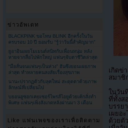
ข่าวอัพเดท
BLACKPINK ขอโทษ BLINK อีกครั้งในวัน
ครบรอบ 10 ปี ยอมรับ “รู้ว่าวันนี้สำคัญมาก”
ยูอาอินเผยโมเมนต์สนิทกับเพื่อนหนุ่ม หลัง
หายจากสื่อไปพักใหญ่ แฟนๆจับตาชีวิตล่าสุด
“มือสั่นจนแฟนๆเป็นห่วง” ฮันซึงยอนเผยภาพ
เกิดข
ล่าสุด ทำหลายคนสงสัยเรื่องสุขภาพ
สมาชิ
นานะปรากฏตัวกับลุคใหม่ สะดุดตาด้วยภาพ
ลักษณ์ที่เปลี่ยนไป
ในวัน
บยอนอูซอกเคยเซอร์ไพรส์ไอยูด้วยเค้กสั่งทำ
ที่ทั้
พิเศษ แฟนๆเพิ่งสังเกตหลังผ่านมา 3 เดือน
บรรยาย
เผยอะ
ด้วยต
Like แฟนเพจของเราเพื่อติดตาม
เมื่อว