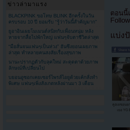
ข่าวล่ามาแรง
ตอนนี
BLACKPINK ขอโทษ BLINK อีกครั้งในวัน
Follow
ครบรอบ 10 ปี ยอมรับ “รู้ว่าวันนี้สำคัญมาก”
ยูอาอินเผยโมเมนต์สนิทกับเพื่อนหนุ่ม หลัง
แบ่งปั
หายจากสื่อไปพักใหญ่ แฟนๆจับตาชีวิตล่าสุด
“มือสั่นจนแฟนๆเป็นห่วง” ฮันซึงยอนเผยภาพ
ล่าสุด ทำหลายคนสงสัยเรื่องสุขภาพ
นานะปรากฏตัวกับลุคใหม่ สะดุดตาด้วยภาพ
ลักษณ์ที่เปลี่ยนไป
บยอนอูซอกเคยเซอร์ไพรส์ไอยูด้วยเค้กสั่งทำ
พิเศษ แฟนๆเพิ่งสังเกตหลังผ่านมา 3 เดือน
คูฮเยซอนยก
เธอ YG 