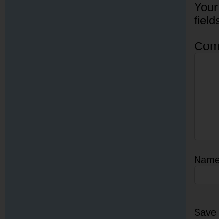
Your
fiel
Com
Nam
Save 