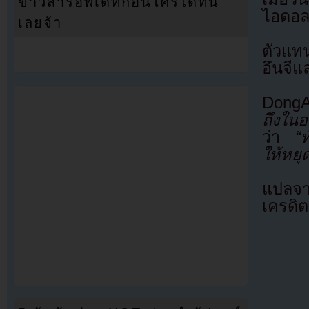
ข่าวสารอัพเดทก่อนใครได้ที่นี่
ไอดอลส
เลยจ้า
ตัวแทน
อึนจีแ
DongA
ถึงในอ
ว่า
“ท
ให้หยุ
แปลจ
เครดิต