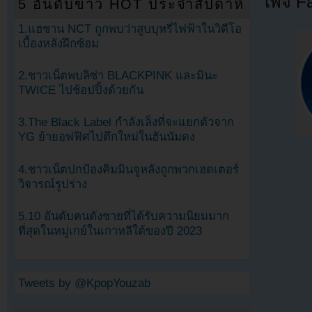
เพจ F
5 อันดับข่าว HOT ประจำสัปดาห์
1.แฮชาน NCT ถูกพบว่าสูบบุหรี่ไฟฟ้าในวิดีโอ
เบื้องหลังฝึกซ้อม
2.ชาวเน็ตพบลิซ่า BLACKPINK และมินะ
TWICE ไปช้อปปิ้งด้วยกัน
3.The Black Label กำลังเล็งที่จะแยกตัวจาก
YG ย้ายอฟฟิศไปตึกใหม่ในฮันนัมดง
4.ชาวเน็ตปกป้องคิมมินจูหลังถูกพวกเฮดเตอร์
วิจารณ์รูปร่าง
5.10 อันดับคนดังชายที่ได้รับความนิยมมาก
ที่สุดในหมู่เกย์ในเกาหลีใต้ของปี 2023
Tweets by @KpopYouzab