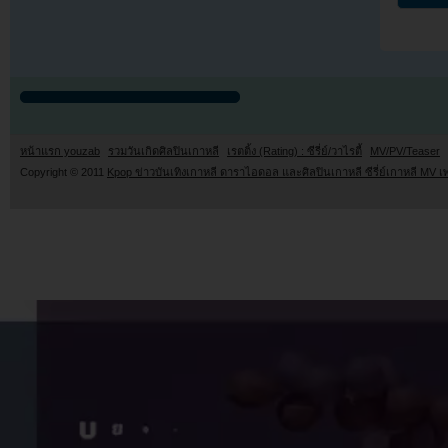
หน้าแรก youzab
รวมวันเกิดศิลปินเกาหลี
เรตติ้ง (Rating) : ซีรี่ย์/วาไรตี้
MV/PV/Teaser
Copyright © 2011
Kpop ข่าวบันเทิงเกาหลี ดาราไอดอล และศิลปินเกาหลี ซีรี่ย์เกาหลี MV เ