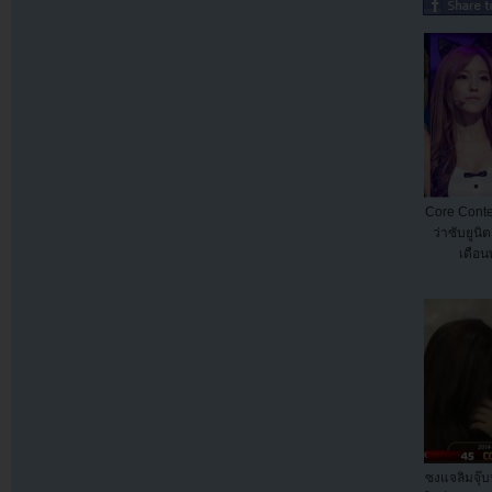
Core Conte
ว่าซับยูนิ
เดือ
ซงแจลิมจุ๊