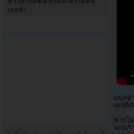
ข่าวสารอัพเดทก่อนใครได้ที่นี่
เลยจ้า
แปลจ
เครดิต
หากไม
แถบกำล