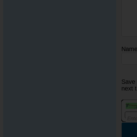
Nam
Save 
next 