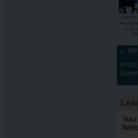
GD&TOP จะ
ด้วยเพลงให
ท "E" จ
BI
← Nex
KPOP Y
Quee
Lea
Your
fiel