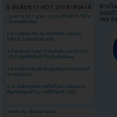
หากไม
5 อันดับข่าว HOT ประจำสัปดาห์
แถบกำล
1.แฮชาน NCT ถูกพบว่าสูบบุหรี่ไฟฟ้าในวิดีโอ
เพจ F
เบื้องหลังฝึกซ้อม
2.ชาวเน็ตพบลิซ่า BLACKPINK และมินะ
TWICE ไปช้อปปิ้งด้วยกัน
3.The Black Label กำลังเล็งที่จะแยกตัวจาก
YG ย้ายอฟฟิศไปตึกใหม่ในฮันนัมดง
4.ชาวเน็ตปกป้องคิมมินจูหลังถูกพวกเฮดเตอร์
วิจารณ์รูปร่าง
5.10 อันดับคนดังชายที่ได้รับความนิยมมาก
ที่สุดในหมู่เกย์ในเกาหลีใต้ของปี 2023
Tweets by @KpopYouzab