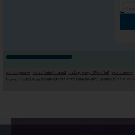
หน้าแรก youzab
รวมวันเกิดศิลปินเกาหลี
เรตติ้ง (Rating) : ซีรี่ย์/วาไรตี้
MV/PV/Teaser
Copyright © 2011
Kpop ข่าวบันเทิงเกาหลี ดาราไอดอล และศิลปินเกาหลี ซีรี่ย์เกาหลี MV เ