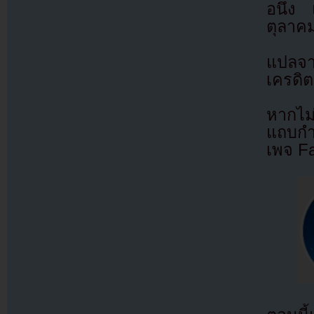
อนึ่ง
ตุลาค
แปลจ
เครดิต
หากไม
แถบกำล
เพจ F