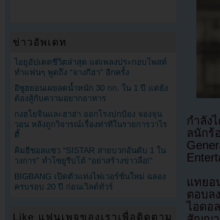
ข่าวอัพเดท
ไอยูอัปเดตชีวิตล่าสุด แต่เพลงประกอบโพสต์
ทำแฟนๆ พูดถึง “จางกีฮา” อีกครั้ง
อีซูฮยอนเผยลดน้ำหนัก 30 กก. ใน 1 ปี แต่ยัง
ต้องสู้กับความอยากอาหาร
กงฮโยจินและฮาฮ่า ออกโรงปกป้อง จองจุน
กำลัง
วอน หลังถูกวิจารณ์เรื่องท่าทีในรายการวาไร
ลนักร
ตี้
Gener
คิมฮีชอลแซว “SISTAR สายบวกอันดับ 1 ใน
Enter
วงการ” ทำโซยูรีบโต้ “อย่าสร้างข่าวลือ!”
BIGBANG เปิดตัวแท่งไฟเวอร์ชั่นใหม่ ฉลอง
แทยอน
ครบรอบ 20 ปี ก่อนเวิลด์ทัวร์
ตอบลงใ
ไอดอล
Like แฟนเพจของเราเพื่อติดตาม
สัญญา