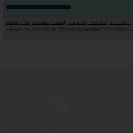
หน้าแรก youzab
รวมวันเกิดศิลปินเกาหลี
เรตติ้ง (Rating) : ซีรี่ย์/วาไรตี้
MV/PV/Teaser
Copyright © 2011
Kpop ข่าวบันเทิงเกาหลี ดาราไอดอล และศิลปินเกาหลี ซีรี่ย์เกาหลี MV เ