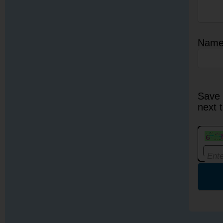
Nam
Save 
next 