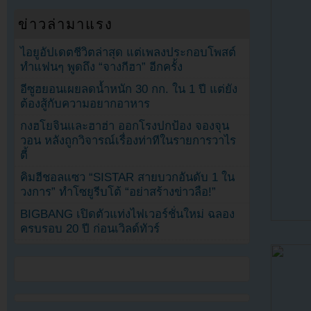
ข่าวล่ามาแรง
ไอยูอัปเดตชีวิตล่าสุด แต่เพลงประกอบโพสต์
ทำแฟนๆ พูดถึง “จางกีฮา” อีกครั้ง
อีซูฮยอนเผยลดน้ำหนัก 30 กก. ใน 1 ปี แต่ยัง
ต้องสู้กับความอยากอาหาร
กงฮโยจินและฮาฮ่า ออกโรงปกป้อง จองจุน
วอน หลังถูกวิจารณ์เรื่องท่าทีในรายการวาไร
ตี้
คิมฮีชอลแซว “SISTAR สายบวกอันดับ 1 ใน
วงการ” ทำโซยูรีบโต้ “อย่าสร้างข่าวลือ!”
BIGBANG เปิดตัวแท่งไฟเวอร์ชั่นใหม่ ฉลอง
ครบรอบ 20 ปี ก่อนเวิลด์ทัวร์