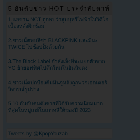
5 อันดับข่าว HOT ประจำสัปดาห์
1.แฮชาน NCT ถูกพบว่าสูบบุหรี่ไฟฟ้าในวิดีโอ
เบื้องหลังฝึกซ้อม
2.ชาวเน็ตพบลิซ่า BLACKPINK และมินะ
TWICE ไปช้อปปิ้งด้วยกัน
3.The Black Label กำลังเล็งที่จะแยกตัวจาก
YG ย้ายอฟฟิศไปตึกใหม่ในฮันนัมดง
4.ชาวเน็ตปกป้องคิมมินจูหลังถูกพวกเฮดเตอร์
วิจารณ์รูปร่าง
5.10 อันดับคนดังชายที่ได้รับความนิยมมาก
ที่สุดในหมู่เกย์ในเกาหลีใต้ของปี 2023
Tweets by @KpopYouzab