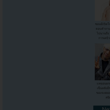
ซอนมีเปิดใ
ตอบคำถามเ
ไปนานถึง 3
การเดบิว
แทยอนยกเ
เซ็นหลังมี
ของจงฮยอน
สน
← Nex