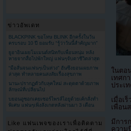
ข่าวอัพเดท
BLACKPINK ขอโทษ BLINK อีกครั้งในวัน
ครบรอบ 10 ปี ยอมรับ “รู้ว่าวันนี้สำคัญมาก”
ยูอาอินเผยโมเมนต์สนิทกับเพื่อนหนุ่ม หลัง
หายจากสื่อไปพักใหญ่ แฟนๆจับตาชีวิตล่าสุด
“มือสั่นจนแฟนๆเป็นห่วง” ฮันซึงยอนเผยภาพ
ในตอนน
ล่าสุด ทำหลายคนสงสัยเรื่องสุขภาพ
เทศกา
นานะปรากฏตัวกับลุคใหม่ สะดุดตาด้วยภาพ
ประเท
ลักษณ์ที่เปลี่ยนไป
เมื่อเร
บยอนอูซอกเคยเซอร์ไพรส์ไอยูด้วยเค้กสั่งทำ
พิเศษ แฟนๆเพิ่งสังเกตหลังผ่านมา 3 เดือน
เพื่อน
มีการก
Like แฟนเพจของเราเพื่อติดตาม
ความน