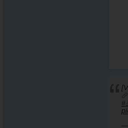
[
#
p
—