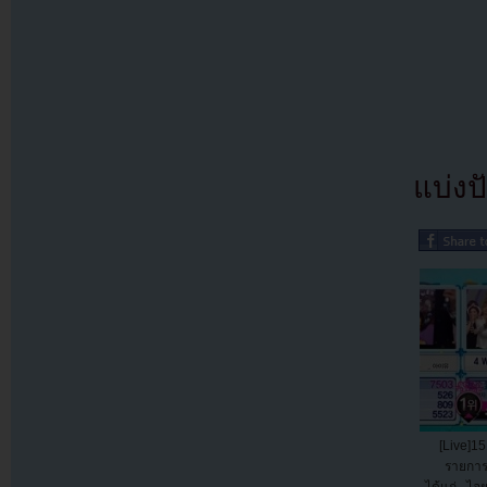
แบ่งปั
[Live]15
รายการ
ได้แก่...ไอ