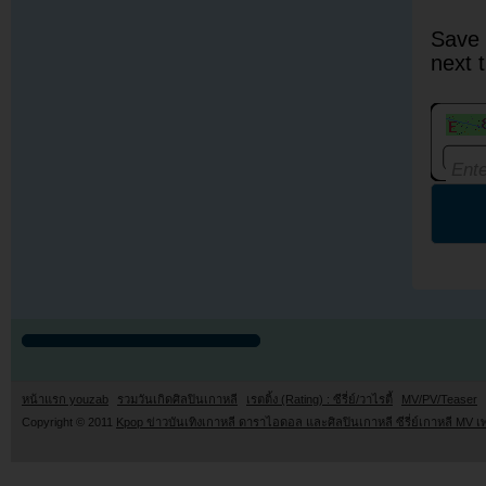
Save 
next 
หน้าแรก youzab
รวมวันเกิดศิลปินเกาหลี
เรตติ้ง (Rating) : ซีรี่ย์/วาไรตี้
MV/PV/Teaser
Copyright © 2011
Kpop ข่าวบันเทิงเกาหลี ดาราไอดอล และศิลปินเกาหลี ซีรี่ย์เกาหลี MV เ