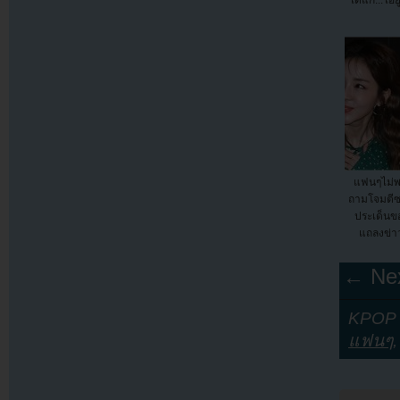
แฟนๆไม่พ
ถามโจมตีซ
ประเด็นข
แถลงข่า
← Nex
KPOP Y
แฟนๆ