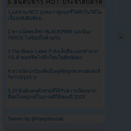
5 อันดับข่าว HOT ประจำสัปดาห์
1.แฮชาน NCT ถูกพบว่าสูบบุหรี่ไฟฟ้าในวิดีโอ
เบื้องหลังฝึกซ้อม
2.ชาวเน็ตพบลิซ่า BLACKPINK และมินะ
TWICE ไปช้อปปิ้งด้วยกัน
3.The Black Label กำลังเล็งที่จะแยกตัวจาก
YG ย้ายอฟฟิศไปตึกใหม่ในฮันนัมดง
4.ชาวเน็ตปกป้องคิมมินจูหลังถูกพวกเฮดเตอร์
วิจารณ์รูปร่าง
5.10 อันดับคนดังชายที่ได้รับความนิยมมาก
ที่สุดในหมู่เกย์ในเกาหลีใต้ของปี 2023
Tweets by @KpopYouzab