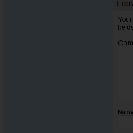
Lea
Your
fiel
Com
Nam