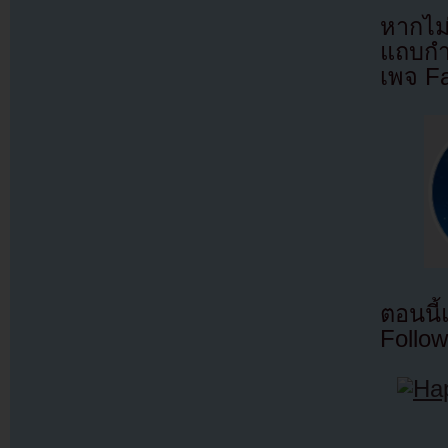
หากไม
แถบกำล
เพจ F
ตอนนี
Follow