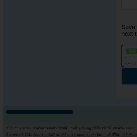
Save 
next 
หน้าแรก youzab
รวมวันเกิดศิลปินเกาหลี
เรตติ้ง (Rating) : ซีรี่ย์/วาไรตี้
MV/PV/Teaser
Copyright © 2011
Kpop ข่าวบันเทิงเกาหลี ดาราไอดอล และศิลปินเกาหลี ซีรี่ย์เกาหลี MV เ