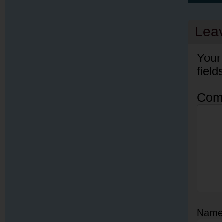
Lea
Your
fiel
Com
Nam