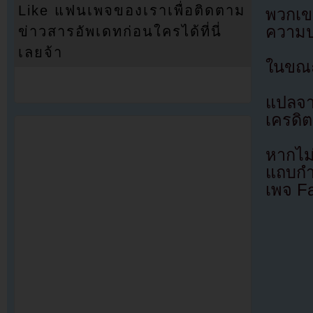
Like แฟนเพจของเราเพื่อติดตาม
พวกเขา
ความป
ข่าวสารอัพเดทก่อนใครได้ที่นี่
เลยจ้า
ในขณะเ
แปลจ
เครดิต
หากไม
แถบกำล
เพจ F