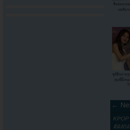
สื่อฮ่องกงเ
เฮเคียวจ
ซูจียืนถ่ายร
หุ่นขี้ผึ้
T
← Nex
KPOP Y
ฮ่องกง