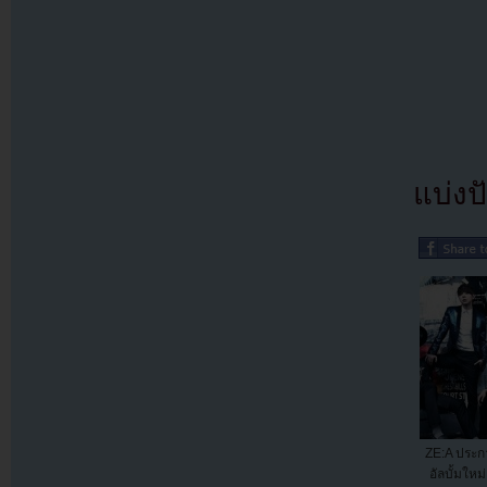
แบ่งปั
ZE:A ประกา
อัลบั้มใหม