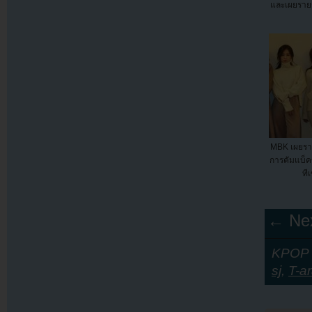
และเผยรายชื
MBK เผยราย
การคัมแบ็ค
ที
← Nex
KPOP Y
sj
,
T-a