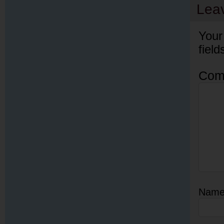
Lea
Your
fiel
Com
Nam