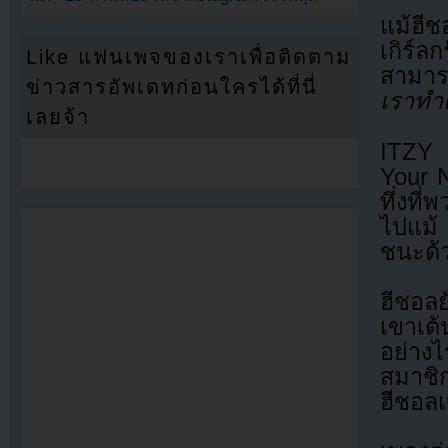
แม้ฮีช
เกิร์ล
Like แฟนเพจของเราเพื่อติดตาม
สามาร
ข่าวสารอัพเดทก่อนใครได้ที่นี่
เราทำค
เลยจ้า
ITZY 
Your 
ทึ่งที
ไปแม้
ชนะด้
ฮีชอล
เขาเต้
อย่าง
สมาชิก
ฮีชอลเ