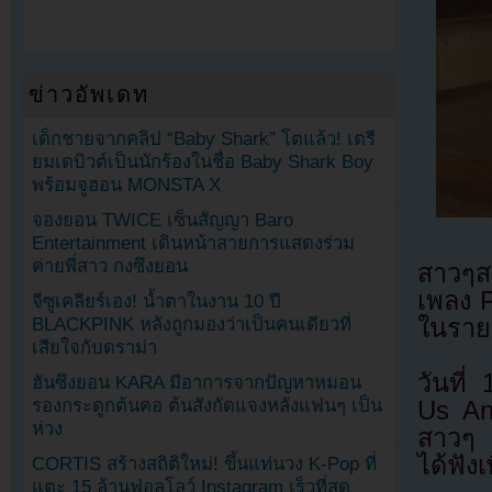
ข่าวอัพเดท
เด็กชายจากคลิป “Baby Shark” โตแล้ว! เตรี
ยมเดบิวต์เป็นนักร้องในชื่อ Baby Shark Boy
พร้อมจูฮอน MONSTA X
จองยอน TWICE เซ็นสัญญา Baro
Entertainment เดินหน้าสายการแสดงร่วม
ค่ายพี่สาว กงซึงยอน
สาวๆสม
เพลง 
จีซูเคลียร์เอง! น้ำตาในงาน 10 ปี
ในราย
BLACKPINK หลังถูกมองว่าเป็นคนเดียวที่
เสียใจกับดราม่า
วันที
ฮันซึงยอน KARA มีอาการจากปัญหาหมอน
รองกระดูกต้นคอ ต้นสังกัดแจงหลังแฟนๆ เป็น
Us An
ห่วง
สาวๆ I
ได้ฟังเ
CORTIS สร้างสถิติใหม่! ขึ้นแท่นวง K-Pop ที่
แตะ 15 ล้านฟอลโลว์ Instagram เร็วที่สุด