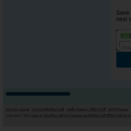
Save 
next 
หน้าแรก youzab
รวมวันเกิดศิลปินเกาหลี
เรตติ้ง (Rating) : ซีรี่ย์/วาไรตี้
MV/PV/Teaser
Copyright © 2011
Kpop ข่าวบันเทิงเกาหลี ดาราไอดอล และศิลปินเกาหลี ซีรี่ย์เกาหลี MV เ