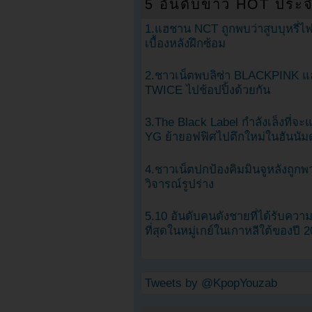
5 อันดับข่าว HOT ประจ
1.แฮชาน NCT ถูกพบว่าสูบบุหรี่ไฟ
เบื้องหลังฝึกซ้อม
2.ชาวเน็ตพบลิซ่า BLACKPINK แ
TWICE ไปช้อปปิ้งด้วยกัน
3.The Black Label กำลังเล็งที่จ
YG ย้ายอฟฟิศไปตึกใหม่ในฮันนัม
4.ชาวเน็ตปกป้องคิมมินจูหลังถูกพ
วิจารณ์รูปร่าง
5.10 อันดับคนดังชายที่ได้รับคว
ที่สุดในหมู่เกย์ในเกาหลีใต้ของปี 
Tweets by @KpopYouzab