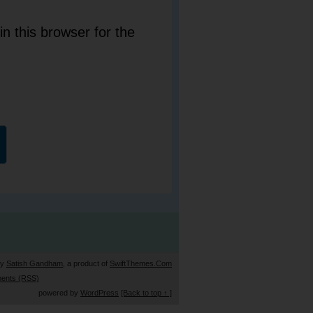
n this browser for the
by
Satish Gandham
, a product of
SwiftThemes.Com
ents (RSS)
powered by
WordPress
[Back to top ↑ ]