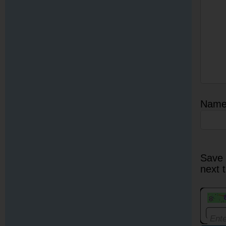
Nam
Save 
next 