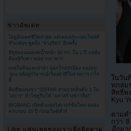
ข่าวอัพเดท
ไอยูอัปเดตชีวิตล่าสุด แต่เพลงประกอบโพสต์
ทำแฟนๆ พูดถึง “จางกีฮา” อีกครั้ง
อีซูฮยอนเผยลดน้ำหนัก 30 กก. ใน 1 ปี แต่ยัง
ต้องสู้กับความอยากอาหาร
กงฮโยจินและฮาฮ่า ออกโรงปกป้อง จองจุน
วอน หลังถูกวิจารณ์เรื่องท่าทีในรายการวาไร
ในวันท
ตี้
ทกลุ่
คิมฮีชอลแซว “SISTAR สายบวกอันดับ 1 ใน
สิทธิพ
วงการ” ทำโซยูรีบโต้ “อย่าสร้างข่าวลือ!”
Kyu Ye
BIGBANG เปิดตัวแท่งไฟเวอร์ชั่นใหม่ ฉลอง
ครบรอบ 20 ปี ก่อนเวิลด์ทัวร์
ตามคำ
กว่า 8
อีกมาก
Like แฟนเพจของเราเพื่อติดตาม