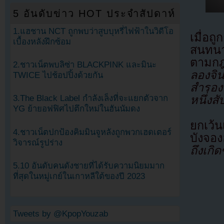
5 อันดับข่าว HOT ประจำสัปดาห์
1.แฮชาน NCT ถูกพบว่าสูบบุหรี่ไฟฟ้าในวิดีโอ
เมื่อ
เบื้องหลังฝึกซ้อม
สนทนาห
ตามกฎ
2.ชาวเน็ตพบลิซ่า BLACKPINK และมินะ
ลองจิ
TWICE ไปช้อปปิ้งด้วยกัน
สำรอง
หนึ่งส
3.The Black Label กำลังเล็งที่จะแยกตัวจาก
YG ย้ายอฟฟิศไปตึกใหม่ในฮันนัมดง
ยกเว้
4.ชาวเน็ตปกป้องคิมมินจูหลังถูกพวกเฮดเตอร์
บังจอ
วิจารณ์รูปร่าง
ถึงเกิ
5.10 อันดับคนดังชายที่ได้รับความนิยมมาก
ที่สุดในหมู่เกย์ในเกาหลีใต้ของปี 2023
Tweets by @KpopYouzab