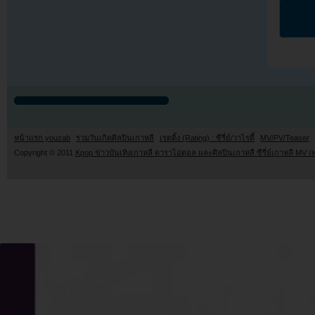
หน้าแรก youzab
รวมวันเกิดศิลปินเกาหลี
เรตติ้ง (Rating) : ซีรี่ย์/วาไรตี้
MV/PV/Teaser
Copyright © 2011
Kpop ข่าวบันเทิงเกาหลี ดาราไอดอล และศิลปินเกาหลี ซีรี่ย์เกาหลี MV เ