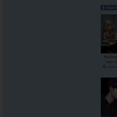
Big Bang 
เหตุการณ
ขึ้น...พว