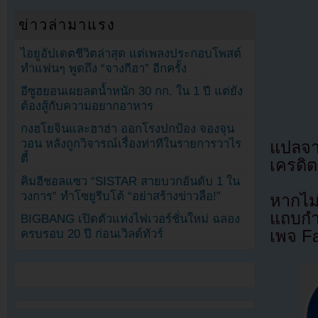
ข่าวล่ามาแรง
ไอยูอัปเดตชีวิตล่าสุด แต่เพลงประกอบโพสต์
ทำแฟนๆ พูดถึง “จางกีฮา” อีกครั้ง
อีซูฮยอนเผยลดน้ำหนัก 30 กก. ใน 1 ปี แต่ยัง
ต้องสู้กับความอยากอาหาร
กงฮโยจินและฮาฮ่า ออกโรงปกป้อง จองจุน
วอน หลังถูกวิจารณ์เรื่องท่าทีในรายการวาไร
แปล
ตี้
เครดิต
คิมฮีชอลแซว “SISTAR สายบวกอันดับ 1 ใน
วงการ” ทำโซยูรีบโต้ “อย่าสร้างข่าวลือ!”
หากไม
แถบกำล
BIGBANG เปิดตัวแท่งไฟเวอร์ชั่นใหม่ ฉลอง
ครบรอบ 20 ปี ก่อนเวิลด์ทัวร์
เพจ F