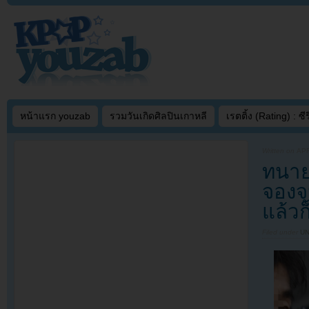
หน้าแรก youzab
รวมวันเกิดศิลปินเกาหลี
เรตติ้ง (Rating) : ซีรี
Written on
APR
ทนาย
จองจุ
แล้ว
Filed under
U