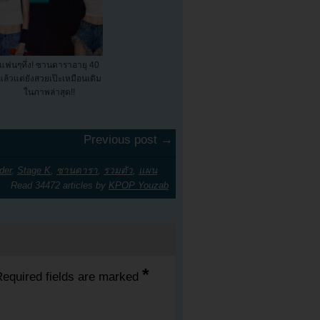
แฟนๆทึ่ง! ซานดาราอายุ 40
แล้วแต่ยังสวยเป๊ะเหมือนเดิม
ในภาพล่าสุด!!
Previous post →
der
,
Stage K
,
ซานดารา
,
รวมตัว
,
แผน
Read 34472 articles by
KPOP Youzab
*
equired fields are marked