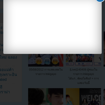
แบ่งปัน link นี้ไปยัง
ง จองจุน
รายการวาไร
นดับ 1 ใน
าวลือ!”
นใหม่ ฉลอง
เจอแม่ค้า
05/08/2012 การแสดงสดใน
[Live]140406 ผู้ชนะใน
ตุเพราะอิน
รายการ Inkigayo
รายการ Inkigayo
ได้แก่...พัคฮโยชิน!! + การ
ated
แสดงวันนี้
อี
ดราม่า