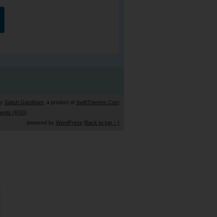
by
Satish Gandham
, a product of
SwiftThemes.Com
ents (RSS)
powered by
WordPress
[Back to top ↑ ]