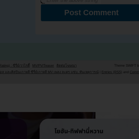
Rating) : ซีรี่ย์/วาไรตี้
MV/PV/Teaser
ติดต่อโฆษณา
Theme SWIFT 
ล และศิลปินเกาหลี ซีรี่ย์เกาหลี MV เพลง ละคร แซ่บ..ทันเหตุการณ์
|
Entries (RSS)
and
Comm