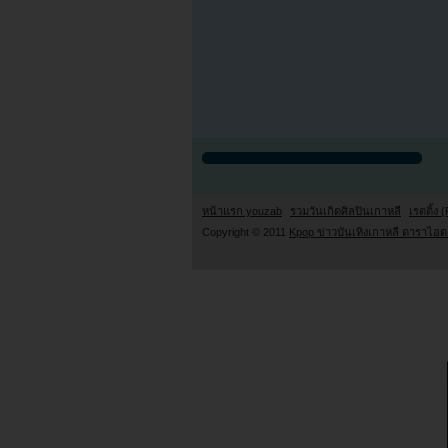
หน้าแรก youzab
รวมวันเกิดศิลปินเกาหลี
เรตติ้ง (
Copyright © 2011
Kpop ข่าวบันเทิงเกาหลี ดาราไอดอ