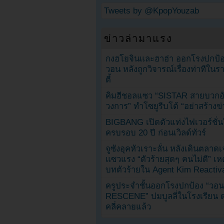
Tweets by @KpopYouzab
ข่าวล่ามาแรง
กงฮโยจินและฮาฮ่า ออกโรงปกป้อ
วอน หลังถูกวิจารณ์เรื่องท่าทีใน
ตี้
คิมฮีชอลแซว “SISTAR สายบวกอั
วงการ” ทำโซยูรีบโต้ “อย่าสร้างข่
BIGBANG เปิดตัวแท่งไฟเวอร์ชั่
ครบรอบ 20 ปี ก่อนเวิลด์ทัวร์
จูซังอุคหัวเราะลั่น หลังเดินตลาด
แซวแรง “ตัวร้ายสุดๆ คนไม่ดี” เห
บทตัวร้ายใน Agent Kim Reactiv
ครูประจำชั้นออกโรงปกป้อง “วอน
RESCENE” ปมบูลลี่ในโรงเรียน 
คลี่คลายแล้ว