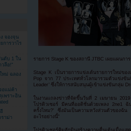
ง จองจุน
รายการวาไร
นดับ 1 ใน
รายการ Stage K ของสถานี JTBC เผยแผนการรว
าวลือ!”
Stage K เป็นรายการแข่งเต้นรายการใหม่ของ
นใหม่ ฉลอง
Pop จาก 77 ประเทศทั่วโลกมารวมตัวแข่งขันกั
Leader’ ซึ่งให้การสนับสนุนผู้เข้าแข่งขันกลุ่ม 
เจอแม่ค้า
ตุเพราะอิน
ในงานแถลงข่าวที่จัดขึ้นวันที่ 2 เมษายน 201
ated
โปรดิวเซอร์ มีคนที่ออดิชั่นด้วยเพลง 2ne1 ฉัน
ครั้งไหม?’ ซึ่งมันเป็นความหวังส่วนตัวของฉั
อี
อะไรอย่างนี้”
ดราม่า
โปรดิวเซอร์คิมฮักมินสร้างความตื่นเต้นเมื่อ