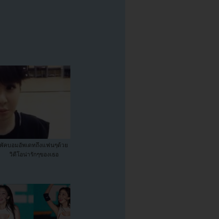
พัคบอมอัพเดทถึงแฟนๆด้วย
วิดีโอน่ารักๆของเธอ