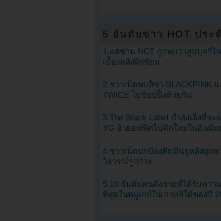
5 อันดับข่าว HOT ประจ
1.แฮชาน NCT ถูกพบว่าสูบบุหรี่ไฟ
เบื้องหลังฝึกซ้อม
2.ชาวเน็ตพบลิซ่า BLACKPINK แ
TWICE ไปช้อปปิ้งด้วยกัน
3.The Black Label กำลังเล็งที่จ
YG ย้ายอฟฟิศไปตึกใหม่ในฮันนัม
4.ชาวเน็ตปกป้องคิมมินจูหลังถูกพ
วิจารณ์รูปร่าง
5.10 อันดับคนดังชายที่ได้รับคว
ที่สุดในหมู่เกย์ในเกาหลีใต้ของปี 