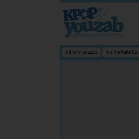
หน้าแรก youzab
รวมวันเกิดศิลปิน