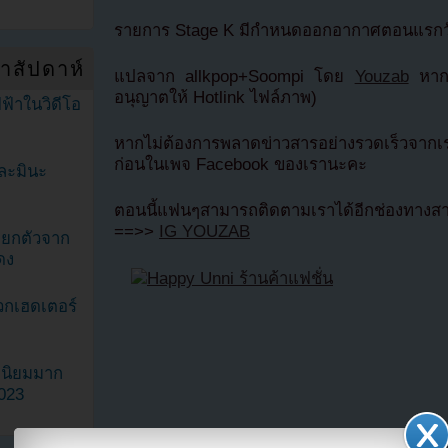
รายการ Stage K มีกำหนดออกอากาศตอนแรกวัน
ำสัปดาห์
แปลจาก allkpop+Soompi โดย
Youzab
หากน
อนุญาตให้ Hotlink ไฟล์ภาพ)
ฟ้าในวิดีโอ
หากไม่ต้องการพลาดข่าวสารอย่างรวดเร็วจากเ
ก่อนในเพจ Facebook ของเรานะคะ
ละมินะ
ตอนนี้แฟนๆสามารถติดตามเราได้อีกช่องทางสา
==>>
IG YOUZAB
ะแยกตัวจาก
ดง
วกเฮดเตอร์
ามนิยมมาก
2023