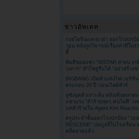
ข่าวอัพเดท
กงฮโยจินและฮาฮ่า ออกโรงปกป้อ
วอน หลังถูกวิจารณ์เรื่องท่าทีใน
ตี้
คิมฮีชอลแซว “SISTAR สายบวกอั
วงการ” ทำโซยูรีบโต้ “อย่าสร้างข่
BIGBANG เปิดตัวแท่งไฟเวอร์ชั่
ครบรอบ 20 ปี ก่อนเวิลด์ทัวร์
จูซังอุคหัวเราะลั่น หลังเดินตลาด
แซวแรง “ตัวร้ายสุดๆ คนไม่ดี” เห
บทตัวร้ายใน Agent Kim Reactiv
ครูประจำชั้นออกโรงปกป้อง “วอน
RESCENE” ปมบูลลี่ในโรงเรียน 
คลี่คลายแล้ว