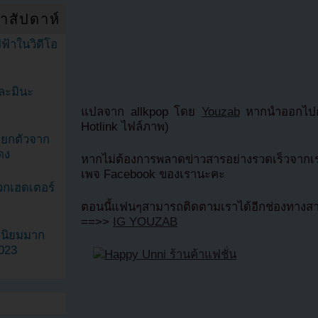
ำสัปดาห์
ฟ้าในวิดีโอ
ละมินะ
แปลจาก allkpop โดย
Youzab
หากนำออกไปกร
Hotlink ไฟล์ภาพ)
ะแยกตัวจาก
ดง
หากไม่ต้องการพลาดข่าวสารอย่างรวดเร็วจากเร
เพจ Facebook ของเรานะคะ
วกเฮดเตอร์
ตอนนี้แฟนๆสามารถติดตามเราได้อีกช่องทางสา
==>>
IG YOUZAB
ามนิยมมาก
2023