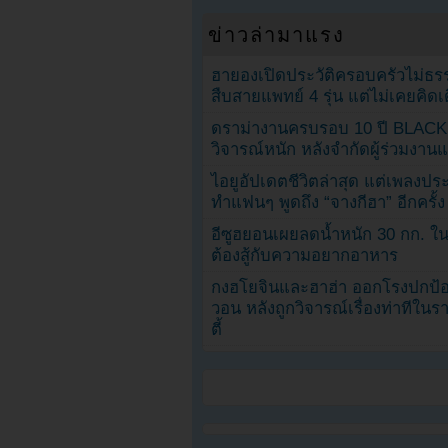
ข่าวล่ามาแรง
ฮายองเปิดประวัติครอบครัวไม่ธ
สืบสายแพทย์ 4 รุ่น แต่ไม่เคยคิ
ดราม่างานครบรอบ 10 ปี BLAC
วิจารณ์หนัก หลังจำกัดผู้ร่วมงาน
ไอยูอัปเดตชีวิตล่าสุด แต่เพลงป
ทำแฟนๆ พูดถึง “จางกีฮา” อีกครั้ง
อีซูฮยอนเผยลดน้ำหนัก 30 กก. ใน 
ต้องสู้กับความอยากอาหาร
กงฮโยจินและฮาฮ่า ออกโรงปกป้อ
วอน หลังถูกวิจารณ์เรื่องท่าทีใน
ตี้