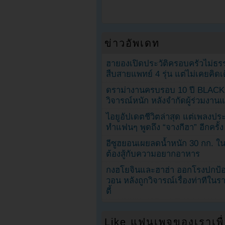
ข่าวอัพเดท
ฮายองเปิดประวัติครอบครัวไม่ธ
สืบสายแพทย์ 4 รุ่น แต่ไม่เคยคิ
ดราม่างานครบรอบ 10 ปี BLAC
วิจารณ์หนัก หลังจำกัดผู้ร่วมงาน
ไอยูอัปเดตชีวิตล่าสุด แต่เพลงป
ทำแฟนๆ พูดถึง “จางกีฮา” อีกครั้ง
อีซูฮยอนเผยลดน้ำหนัก 30 กก. ใน 
ต้องสู้กับความอยากอาหาร
กงฮโยจินและฮาฮ่า ออกโรงปกป้อ
วอน หลังถูกวิจารณ์เรื่องท่าทีใน
ตี้
Like แฟนเพจของเราเพื