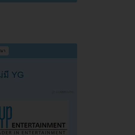
ษณา
ม่มี YG
{
7 COMMENTS
}