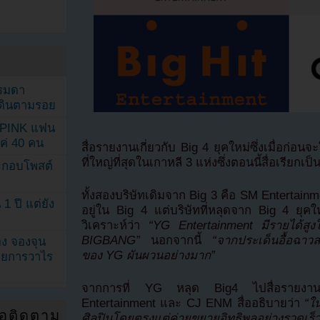
รรมดา
ดเดินตามรอย
KPINK แฟน
แค่ 40 คน
สื่อรายงานเกี่ยวกับ Big 4 ยุคใหม่ซึ่งเมื่อก่อนจ
ที่ใหญ่ที่สุดในเกาหลี 3 แห่งซึ่งตอนนี้สื่อเรียกเ
ระกอบโพสต์
ทั้งสองบริษัทเดิมจาก Big 3 คือ SM Entertain
1 ปี แต่ยัง
อยู่ใน Big 4 แต่บริษัทที่หลุดจาก Big 4 ยุค
วิเคราะห์ว่า
“YG Entertainment มีรายได้สูงใ
BIGBANG”
นอกจากนี้
“จากประเด็นอื้อฉาวล่า
ง จองจุน
ของ YG ผันผวนอย่างมาก”
รายการวาไร
จากการที่ YG หลุด Big4 ไปสื่อรายงานว่
Entertainment และ CJ ENM สื่ออธิบายว่า
“ใน
่อติดตาม
ศิลปินโดยตรงแต่ค่ายขยายอิทธิพลอย่างรวดเร็