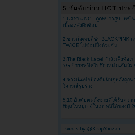
5 อันดับข่าว HOT ประจ
1.แฮชาน NCT ถูกพบว่าสูบบุหรี่ไฟ
เบื้องหลังฝึกซ้อม
2.ชาวเน็ตพบลิซ่า BLACKPINK แ
TWICE ไปช้อปปิ้งด้วยกัน
3.The Black Label กำลังเล็งที่จ
YG ย้ายอฟฟิศไปตึกใหม่ในฮันนัม
4.ชาวเน็ตปกป้องคิมมินจูหลังถูกพ
วิจารณ์รูปร่าง
5.10 อันดับคนดังชายที่ได้รับคว
ที่สุดในหมู่เกย์ในเกาหลีใต้ของปี 
Tweets by @KpopYouzab