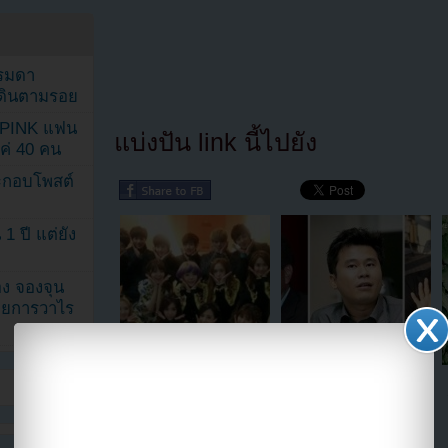
รรมดา
ดเดินตามรอย
KPINK แฟน
แบ่งปัน link นี้ไปยัง
แค่ 40 คน
ระกอบโพสต์
1 ปี แต่ยัง
ง จองจุน
รายการวาไร
หนุ่มๆ EXO-K และ EXO-M
เผยรายได้ครึ่งปีแรก 2013
มาให้กำลังใจรุ่นพี่ Girls
ของสามค่ายเพลงยักษ์ทั้ง SM
Generation ในรายการเพลง
Ent, YG Ent และ JYP
Entertainment