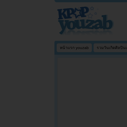
หน้าแรก youzab
รวมวันเกิดศิลปิน