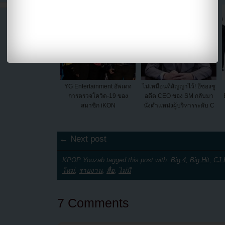
YG Entertainment อัพเดท
ไม่เหมือนที่สัญญาไว้! อีซองซู
การตรวจโควิด-19 ของ
อดีต CEO ของ SM กลับมา
สมาชิก iKON
นั่งตำแหน่งผู้บริหารระดับ C
← Next post
KPOP Youzab tagged this post with:
Big 4
,
Big Hit
,
CJ
ใหม่
,
รายงาน
,
สื่อ
,
ไม่มี
7 Comments