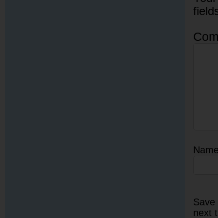
fiel
Com
Nam
Save 
next 