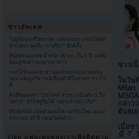
ข่าวอัพเดท
ไอยูอัปเดตชีวิตล่าสุด แต่เพลงประกอบโพสต์
ทำแฟนๆ พูดถึง “จางกีฮา” อีกครั้ง
อีซูฮยอนเผยลดน้ำหนัก 30 กก. ใน 1 ปี แต่ยัง
ต้องสู้กับความอยากอาหาร
ชาวเน็
กงฮโยจินและฮาฮ่า ออกโรงปกป้อง จองจุน
วอน หลังถูกวิจารณ์เรื่องท่าทีในรายการวาไร
ในวันท
ตี้
Milan
MSGM 
คิมฮีชอลแซว “SISTAR สายบวกอันดับ 1 ใน
วงการ” ทำโซยูรีบโต้ “อย่าสร้างข่าวลือ!”
กล่าวว
ฮันฮเย
BIGBANG เปิดตัวแท่งไฟเวอร์ชั่นใหม่ ฉลอง
ครบรอบ 20 ปี ก่อนเวิลด์ทัวร์
เมื่อช
นี่ T_
Like แฟนเพจของเราเพื่อติดตาม