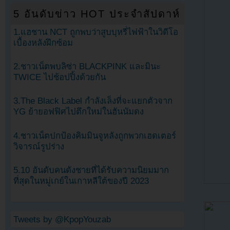
5 อันดับข่าว HOT ประจำสัปดาห์
1.แฮชาน NCT ถูกพบว่าสูบบุหรี่ไฟฟ้าในวิดีโอ
เบื้องหลังฝึกซ้อม
2.ชาวเน็ตพบลิซ่า BLACKPINK และมินะ
TWICE ไปช้อปปิ้งด้วยกัน
3.The Black Label กำลังเล็งที่จะแยกตัวจาก
YG ย้ายอฟฟิศไปตึกใหม่ในฮันนัมดง
4.ชาวเน็ตปกป้องคิมมินจูหลังถูกพวกเฮดเตอร์
วิจารณ์รูปร่าง
5.10 อันดับคนดังชายที่ได้รับความนิยมมาก
ที่สุดในหมู่เกย์ในเกาหลีใต้ของปี 2023
Tweets by @KpopYouzab