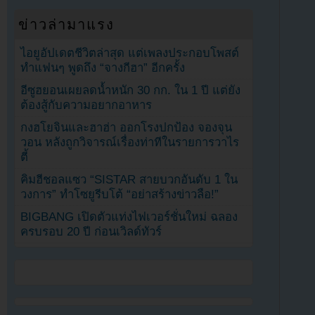
ข่าวล่ามาแรง
ไอยูอัปเดตชีวิตล่าสุด แต่เพลงประกอบโพสต์
ทำแฟนๆ พูดถึง “จางกีฮา” อีกครั้ง
อีซูฮยอนเผยลดน้ำหนัก 30 กก. ใน 1 ปี แต่ยัง
ต้องสู้กับความอยากอาหาร
กงฮโยจินและฮาฮ่า ออกโรงปกป้อง จองจุน
วอน หลังถูกวิจารณ์เรื่องท่าทีในรายการวาไร
ตี้
คิมฮีชอลแซว “SISTAR สายบวกอันดับ 1 ใน
วงการ” ทำโซยูรีบโต้ “อย่าสร้างข่าวลือ!”
BIGBANG เปิดตัวแท่งไฟเวอร์ชั่นใหม่ ฉลอง
ครบรอบ 20 ปี ก่อนเวิลด์ทัวร์