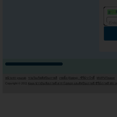
หน้าแรก youzab
รวมวันเกิดศิลปินเกาหลี
เรตติ้ง (Rating) : ซีรี่ย์/วาไรตี้
MV/PV/Teaser
Copyright © 2011
Kpop ข่าวบันเทิงเกาหลี ดาราไอดอล และศิลปินเกาหลี ซีรี่ย์เกาหลี MV เ