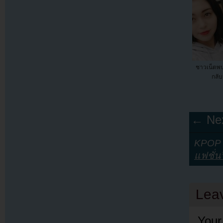
ชาวเน็ตพ
กลับ
← Nex
KPOP Y
แฟชั่น
Lea
Your