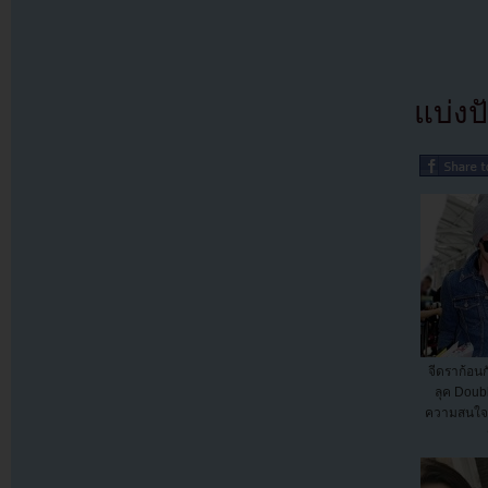
แบ่งปั
จีดราก้อน
ลุค Doub
ความสนใจแ