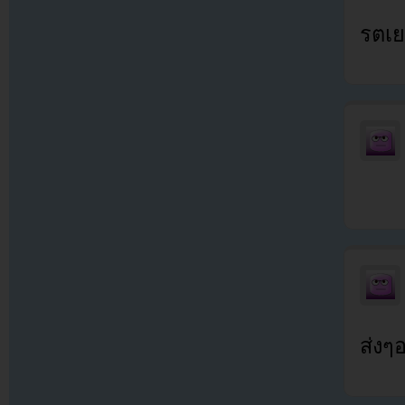
รตเ
ส่งๆอ