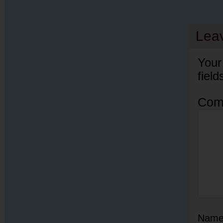
Lea
Your
fiel
Com
Nam