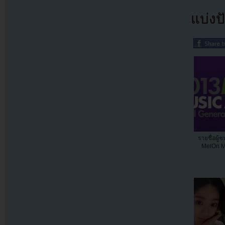
แบ่งปั
รายชื่อผู
MelOn M