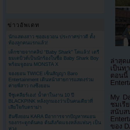
ข่าวอัพเดท
นักแสดงสาว ซอฮเยวอน ประกาศข่าวดี ตั้ง
ท้องลูกคนแรกแล้ว!
เด็กชายจากคลิป “Baby Shark” โตแล้ว! เตรี
ยมเดบิวต์เป็นนักร้องในชื่อ Baby Shark Boy
ล่าสุ
พร้อมจูฮอน MONSTA X
เป็นท
จองยอน TWICE เซ็นสัญญา Baro
ตอนน
Entertainment เดินหน้าสายการแสดงร่วม
Enter
ค่ายพี่สาว กงซึงยอน
จีซูเคลียร์เอง! น้ำตาในงาน 10 ปี
My Da
BLACKPINK หลังถูกมองว่าเป็นคนเดียวที่
ชมเรี
เสียใจกับดราม่า
สนับ
ฮันซึงยอน KARA มีอาการจากปัญหาหมอน
Enter
รองกระดูกต้นคอ ต้นสังกัดแจงหลังแฟนๆ เป็น
ของ D
ห่วง