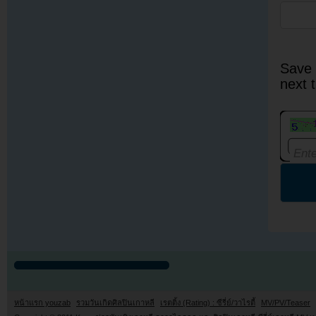
Save 
next 
หน้าแรก youzab
รวมวันเกิดศิลปินเกาหลี
เรตติ้ง (Rating) : ซีรี่ย์/วาไรตี้
MV/PV/Teaser