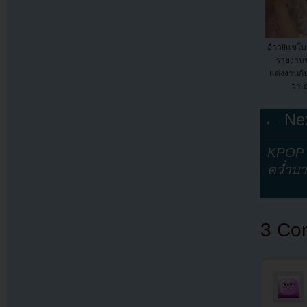
อ้าว!!แชโบ
รายงานข
แต่งงานกั
ว่าเ
← Nex
KPOP Y
คว่ำบ
3 Co