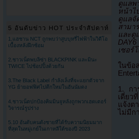
ดูแลพ
หน้าไ
ดูแลจั
สามารถ
5 อันดับข่าว HOT ประจำสัปดาห์
และดู
1.แฮชาน NCT ถูกพบว่าสูบบุหรี่ไฟฟ้าในวิดีโอ
DAY6 
เบื้องหลังฝึกซ้อม
เซอร์โ
2.ชาวเน็ตพบลิซ่า BLACKPINK และมินะ
ในข้
TWICE ไปช้อปปิ้งด้วยกัน
Entert
3.The Black Label กำลังเล็งที่จะแยกตัวจาก
YG ย้ายอฟฟิศไปตึกใหม่ในฮันนัมดง
1. การ
เดี่ยว
4.ชาวเน็ตปกป้องคิมมินจูหลังถูกพวกเฮดเตอร์
แจ้งต
วิจารณ์รูปร่าง
ไม่มีก
5.10 อันดับคนดังชายที่ได้รับความนิยมมาก
ที่สุดในหมู่เกย์ในเกาหลีใต้ของปี 2023