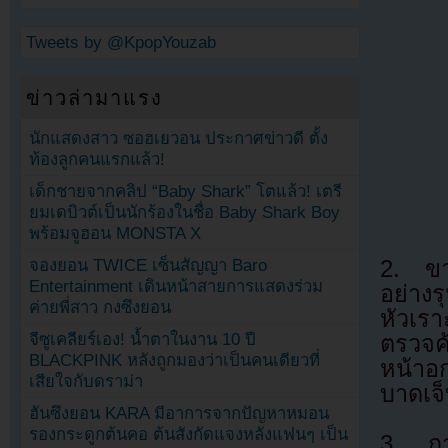
Tweets by @KpopYouzab
ข่าวล่ามาแรง
นักแสดงสาว ซอฮเยวอน ประกาศข่าวดี ตั้ง
ท้องลูกคนแรกแล้ว!
เด็กชายจากคลิป “Baby Shark” โตแล้ว! เตรี
ยมเดบิวต์เป็นนักร้องในชื่อ Baby Shark Boy
พร้อมจูฮอน MONSTA X
จองยอน TWICE เซ็นสัญญา Baro
2. ขา
Entertainment เดินหน้าสายการแสดงร่วม
อย่าง
ค่ายพี่สาว กงซึงยอน
หัวเร
จีซูเคลียร์เอง! น้ำตาในงาน 10 ปี
ตรวจค
BLACKPINK หลังถูกมองว่าเป็นคนเดียวที่
หน้าอก
เสียใจกับดราม่า
บาดเจ็
ฮันซึงยอน KARA มีอาการจากปัญหาหมอน
รองกระดูกต้นคอ ต้นสังกัดแจงหลังแฟนๆ เป็น
3. กา