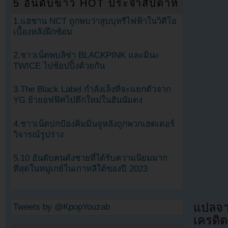
5 อันดับข่าว HOT ประจำสัปดาห์
1.แฮชาน NCT ถูกพบว่าสูบบุหรี่ไฟฟ้าในวิดีโอ
เบื้องหลังฝึกซ้อม
2.ชาวเน็ตพบลิซ่า BLACKPINK และมินะ
TWICE ไปช้อปปิ้งด้วยกัน
3.The Black Label กำลังเล็งที่จะแยกตัวจาก
YG ย้ายอฟฟิศไปตึกใหม่ในฮันนัมดง
4.ชาวเน็ตปกป้องคิมมินจูหลังถูกพวกเฮดเตอร์
วิจารณ์รูปร่าง
5.10 อันดับคนดังชายที่ได้รับความนิยมมาก
ที่สุดในหมู่เกย์ในเกาหลีใต้ของปี 2023
แปลจ
Tweets by @KpopYouzab
เครดิต