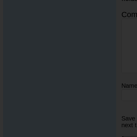
Com
Nam
Save 
next 