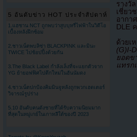
รางวั
เชี่ย
5 อันดับข่าว HOT ประจำสัปดาห์
อากาศ
1.แฮชาน NCT ถูกพบว่าสูบบุหรี่ไฟฟ้าในวิดีโอ
DLE คว
เบื้องหลังฝึกซ้อม
ด้วยเ
2.ชาวเน็ตพบลิซ่า BLACKPINK และมินะ
(G)I-
TWICE ไปช้อปปิ้งด้วยกัน
ยอดขาย
แทรกแ
3.The Black Label กำลังเล็งที่จะแยกตัวจาก
YG ย้ายอฟฟิศไปตึกใหม่ในฮันนัมดง
4.ชาวเน็ตปกป้องคิมมินจูหลังถูกพวกเฮดเตอร์
วิจารณ์รูปร่าง
5.10 อันดับคนดังชายที่ได้รับความนิยมมาก
ที่สุดในหมู่เกย์ในเกาหลีใต้ของปี 2023