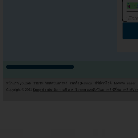
หน้าแรก youzab
รวมวันเกิดศิลปินเกาหลี
เรตติ้ง (Rating) : ซีรี่ย์/วาไรตี้
MV/PV/Teaser
Copyright © 2011
Kpop ข่าวบันเทิงเกาหลี ดาราไอดอล และศิลปินเกาหลี ซีรี่ย์เกาหลี MV เ