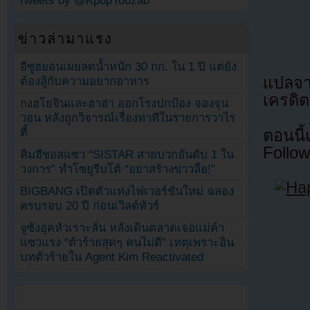
Tweets by @KpopYouzab
ข่าวล่ามาแรง
อีซูฮยอนเผยลดน้ำหนัก 30 กก. ใน 1 ปี แต่ยัง
แปลจ
ต้องสู้กับความอยากอาหาร
เครดิต
กงฮโยจินและฮาฮ่า ออกโรงปกป้อง จองจุน
วอน หลังถูกวิจารณ์เรื่องท่าทีในรายการวาไร
ตี้
ตอนนี
Follow
คิมฮีชอลแซว “SISTAR สายบวกอันดับ 1 ใน
วงการ” ทำโซยูรีบโต้ “อย่าสร้างข่าวลือ!”
BIGBANG เปิดตัวแท่งไฟเวอร์ชั่นใหม่ ฉลอง
ครบรอบ 20 ปี ก่อนเวิลด์ทัวร์
จูซังอุคหัวเราะลั่น หลังเดินตลาดเจอแม่ค้า
แซวแรง “ตัวร้ายสุดๆ คนไม่ดี” เหตุเพราะอิน
บทตัวร้ายใน Agent Kim Reactivated