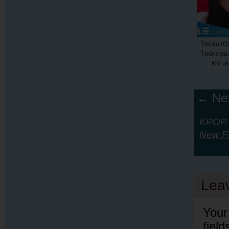
โซยอน (G)
ไหม้ผมขอ
MV เพ
← Nex
KPOP Y
New Fe
Lea
Your
fiel