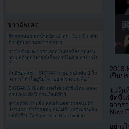
ข่าวอัพเดท
อีซูฮยอนเผยลดน้ำหนัก 30 กก. ใน 1 ปี แต่ยัง
ต้องสู้กับความอยากอาหาร
กงฮโยจินและฮาฮ่า ออกโรงปกป้อง จองจุน
วอน หลังถูกวิจารณ์เรื่องท่าทีในรายการวาไร
ตี้
2018 
คิมฮีชอลแซว “SISTAR สายบวกอันดับ 1 ใน
เป็นป
วงการ” ทำโซยูรีบโต้ “อย่าสร้างข่าวลือ!”
BIGBANG เปิดตัวแท่งไฟเวอร์ชั่นใหม่ ฉลอง
ในวัน
ครบรอบ 20 ปี ก่อนเวิลด์ทัวร์
จัดขึ
จูซังอุคหัวเราะลั่น หลังเดินตลาดเจอแม่ค้า
จากรา
แซวแรง “ตัวร้ายสุดๆ คนไม่ดี” เหตุเพราะอิน
New F
บทตัวร้ายใน Agent Kim Reactivated
อย่าง