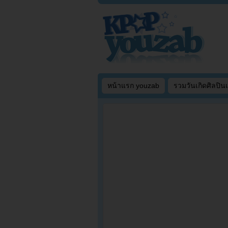
หน้าแรก youzab
รวมวันเกิดศิลปิน