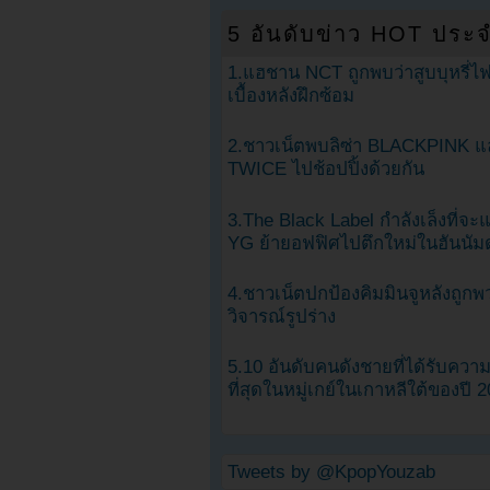
5 อันดับข่าว HOT ประจ
1.แฮชาน NCT ถูกพบว่าสูบบุหรี่ไฟ
เบื้องหลังฝึกซ้อม
2.ชาวเน็ตพบลิซ่า BLACKPINK แ
TWICE ไปช้อปปิ้งด้วยกัน
3.The Black Label กำลังเล็งที่จ
YG ย้ายอฟฟิศไปตึกใหม่ในฮันนัม
4.ชาวเน็ตปกป้องคิมมินจูหลังถูกพ
วิจารณ์รูปร่าง
5.10 อันดับคนดังชายที่ได้รับคว
ที่สุดในหมู่เกย์ในเกาหลีใต้ของปี 
Tweets by @KpopYouzab