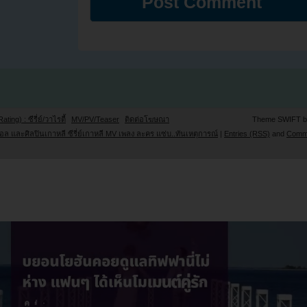
Rating) : ซีรี่ย์/วาไรตี้
MV/PV/Teaser
ติดต่อโฆษณา
Theme SWIFT 
ล และศิลปินเกาหลี ซีรี่ย์เกาหลี MV เพลง ละคร แซ่บ..ทันเหตุการณ์
|
Entries (RSS)
and
Comm