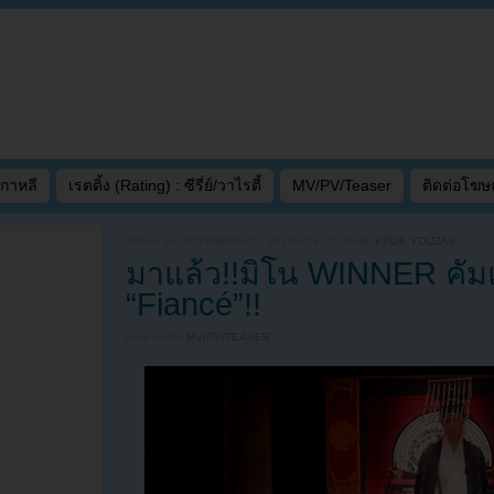
เกาหลี
เรตติ้ง (Rating) : ซีรี่ย์/วาไรตี้
MV/PV/Teaser
ติดต่อโฆ
Written on
NOVEMBER 26, 2018 AT 4:13 PM
by
KPOP YOUZAB
มาแล้ว!!มิโน WINNER คัม
“Fiancé”!!
Filed under
MV/PV/TEASER