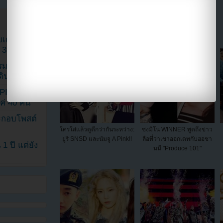
แบ่งปัน link นี้ไปยัง
เค้กสั่งทำ
 3 เดือน
รรมดา
ดเดินตามรอย
KPINK แฟน
แค่ 40 คน
ระกอบโพสต์
ใครใส่แล้วดูดีกว่ากันระหว่าง:
ซงมิโน WINNER พูดถึงข่าว
ยูริ SNSD และนัมจู A Pink!!
ลือที่ว่าเขาออกเดทกับฮอชา
1 ปี แต่ยัง
นมี "Produce 101"