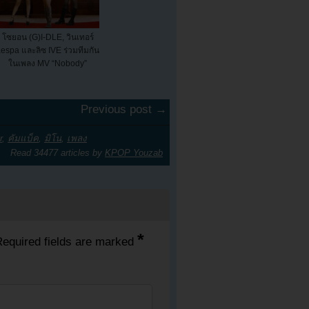
โซยอน (G)I-DLE, วินเทอร์
espa และลิซ IVE ร่วมทีมกัน
ในเพลง MV “Nobody”
Previous post →
r
,
คัมแบ็ค
,
มิโน
,
เพลง
Read 34477 articles by
KPOP Youzab
*
equired fields are marked