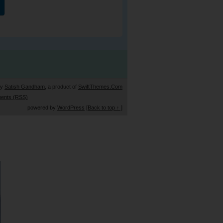
by
Satish Gandham
, a product of
SwiftThemes.Com
ents (RSS)
powered by
WordPress
[Back to top ↑ ]