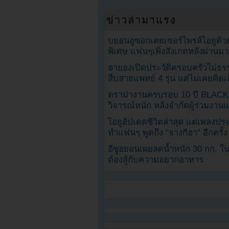
ข่าวล่ามาแรง
บยอนอูซอกเคยเซอร์ไพรส์ไอยูด้วย
พิเศษ แฟนๆเพิ่งสังเกตหลังผ่านมา
ฮายองเปิดประวัติครอบครัวไม่ธ
สืบสายแพทย์ 4 รุ่น แต่ไม่เคยคิ
ดราม่างานครบรอบ 10 ปี BLAC
วิจารณ์หนัก หลังจำกัดผู้ร่วมงาน
ไอยูอัปเดตชีวิตล่าสุด แต่เพลงป
ทำแฟนๆ พูดถึง “จางกีฮา” อีกครั้ง
อีซูฮยอนเผยลดน้ำหนัก 30 กก. ใน 
ต้องสู้กับความอยากอาหาร