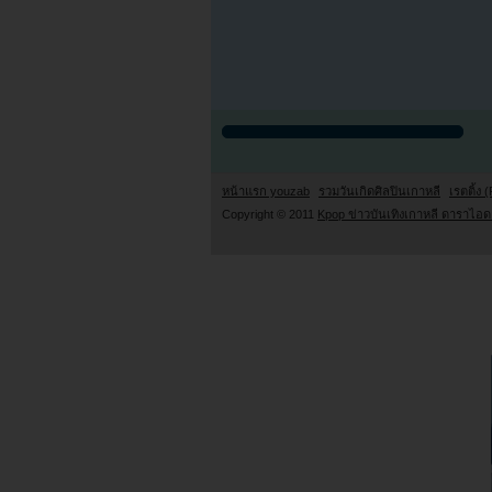
หน้าแรก youzab
รวมวันเกิดศิลปินเกาหลี
เรตติ้ง (
Copyright © 2011
Kpop ข่าวบันเทิงเกาหลี ดาราไอดอ