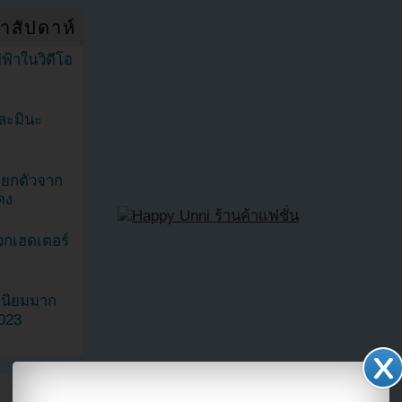
ำสัปดาห์
ฟ้าในวิดีโอ
ละมินะ
ะแยกตัวจาก
ดง
วกเฮดเตอร์
ามนิยมมาก
2023