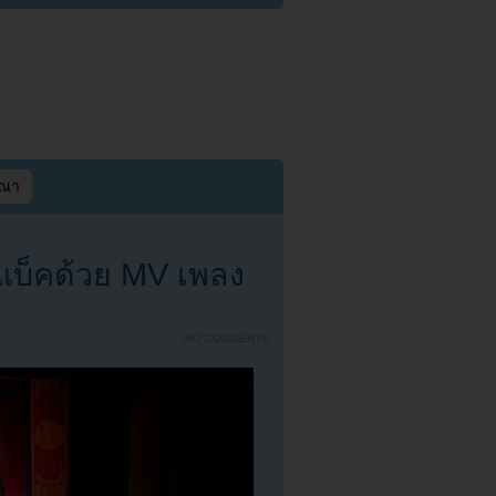
ษณา
แบ็คด้วย MV เพลง
{
NO COMMENTS
}