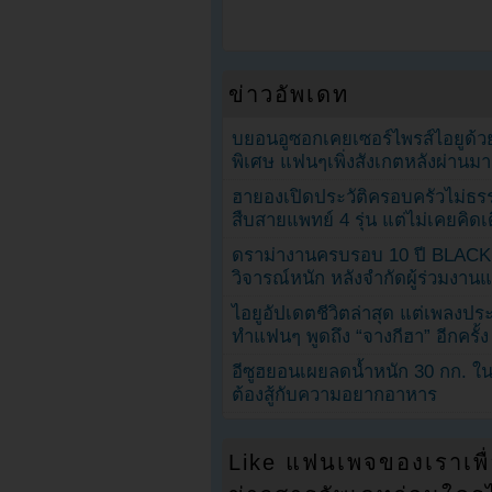
ข่าวอัพเดท
บยอนอูซอกเคยเซอร์ไพรส์ไอยูด้วย
พิเศษ แฟนๆเพิ่งสังเกตหลังผ่านมา
ฮายองเปิดประวัติครอบครัวไม่ธ
สืบสายแพทย์ 4 รุ่น แต่ไม่เคยคิ
ดราม่างานครบรอบ 10 ปี BLAC
วิจารณ์หนัก หลังจำกัดผู้ร่วมงาน
ไอยูอัปเดตชีวิตล่าสุด แต่เพลงป
ทำแฟนๆ พูดถึง “จางกีฮา” อีกครั้ง
อีซูฮยอนเผยลดน้ำหนัก 30 กก. ใน 
ต้องสู้กับความอยากอาหาร
Like แฟนเพจของเราเพื