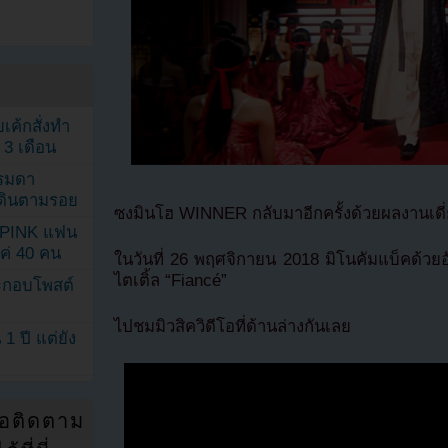
เค้กสั่งทำ
 3 เดือน
รรมดา
ดเดินตามรอย
ซงมินโฮ WINNER กลับมาอีกครั้งด้วยผลงานเดี
KPINK แฟน
แค่ 40 คน
ในวันที่ 26 พฤศจิกายน 2018 มิโนคัมแบ็คด้วยอ
ไตเติ้ล “Fiancé”
ระกอบโพสต์
ไปชมมิวสิควิดีโอที่ด้านล่างกันเลย
1 ปี แต่ยัง
่อติดตาม