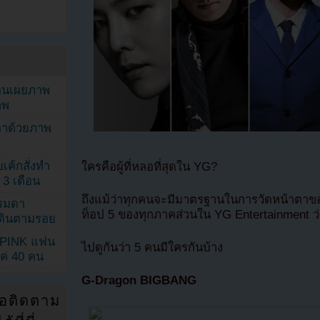
ยอนเผยภาพ
าพ
ตาด้วยภาพ
เค้กสั่งทำ
ใครคือผู้ที่หลอที่สุดใน YG?
 3 เดือน
ถึงแม้ว่าทุกคนจะมีมาตรฐานในการวัดหน้าตาของ
รรมดา
ท็อป 5 ของทุกภาคส่วนใน YG Entertainment ว
ดเดินตามรอย
KPINK แฟน
ไปดูกันว่า 5 คนมีใครกันบ้าง
แค่ 40 คน
G-Dragon BIGBANG
่อติดตาม