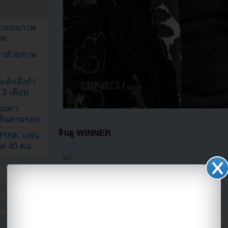
ยอนเผยภาพ
าพ
ตาด้วยภาพ
เค้กสั่งทำ
 3 เดือน
รรมดา
ดเดินตามรอย
จินอู WINNER
KPINK แฟน
แค่ 40 คน
ONE