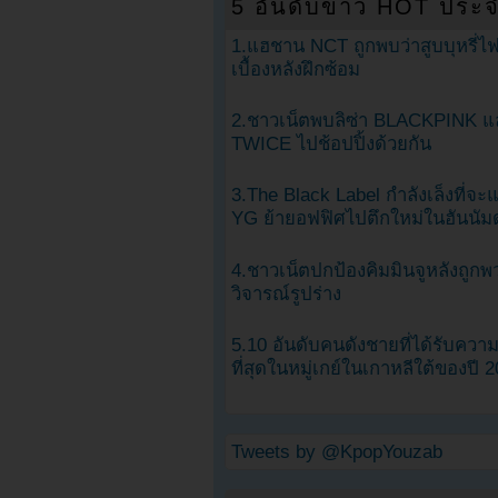
5 อันดับข่าว HOT ประจ
1.แฮชาน NCT ถูกพบว่าสูบบุหรี่ไฟ
เบื้องหลังฝึกซ้อม
2.ชาวเน็ตพบลิซ่า BLACKPINK แ
TWICE ไปช้อปปิ้งด้วยกัน
3.The Black Label กำลังเล็งที่จ
YG ย้ายอฟฟิศไปตึกใหม่ในฮันนัม
4.ชาวเน็ตปกป้องคิมมินจูหลังถูกพ
วิจารณ์รูปร่าง
5.10 อันดับคนดังชายที่ได้รับคว
ที่สุดในหมู่เกย์ในเกาหลีใต้ของปี 
Tweets by @KpopYouzab