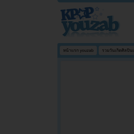
หน้าแรก youzab
รวมวันเกิดศิลปิน