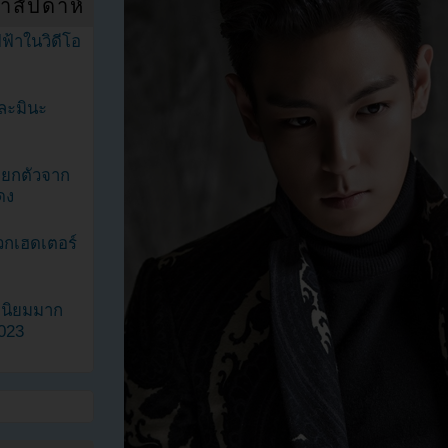
ำสัปดาห์
ฟ้าในวิดีโอ
ละมินะ
ะแยกตัวจาก
ดง
วกเฮดเตอร์
ามนิยมมาก
2023