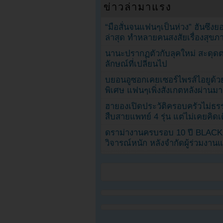
ข่าวล่ามาแรง
“มือสั่นจนแฟนๆเป็นห่วง” ฮันซึง
ล่าสุด ทำหลายคนสงสัยเรื่องสุขภ
นานะปรากฏตัวกับลุคใหม่ สะดุด
ลักษณ์ที่เปลี่ยนไป
บยอนอูซอกเคยเซอร์ไพรส์ไอยูด้วย
พิเศษ แฟนๆเพิ่งสังเกตหลังผ่านมา
ฮายองเปิดประวัติครอบครัวไม่ธ
สืบสายแพทย์ 4 รุ่น แต่ไม่เคยคิ
ดราม่างานครบรอบ 10 ปี BLAC
วิจารณ์หนัก หลังจำกัดผู้ร่วมงาน