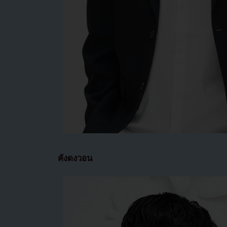
คังดงวอน