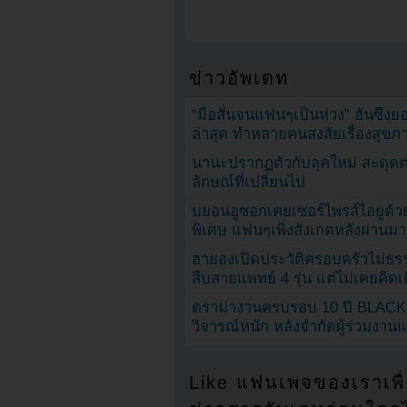
ข่าวอัพเดท
“มือสั่นจนแฟนๆเป็นห่วง” ฮันซึง
ล่าสุด ทำหลายคนสงสัยเรื่องสุขภ
นานะปรากฏตัวกับลุคใหม่ สะดุด
ลักษณ์ที่เปลี่ยนไป
บยอนอูซอกเคยเซอร์ไพรส์ไอยูด้วย
พิเศษ แฟนๆเพิ่งสังเกตหลังผ่านมา
ฮายองเปิดประวัติครอบครัวไม่ธ
สืบสายแพทย์ 4 รุ่น แต่ไม่เคยคิ
ดราม่างานครบรอบ 10 ปี BLAC
วิจารณ์หนัก หลังจำกัดผู้ร่วมงาน
Like แฟนเพจของเราเพื