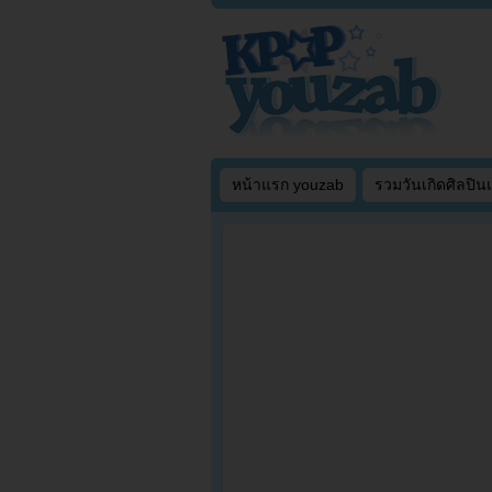
หน้าแรก youzab
รวมวันเกิดศิลปิน