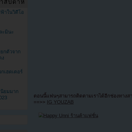
ำสัปดาห์
ฟ้าในวิดีโอ
ละมินะ
ะแยกตัวจาก
ดง
วกเฮดเตอร์
ามนิยมมาก
ตอนนี้แฟนๆสามารถติดตามเราได้อีกช่องทางสา
2023
==>>
IG YOUZAB