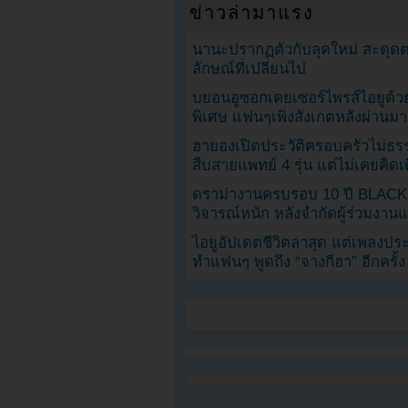
ข่าวล่ามาแรง
นานะปรากฏตัวกับลุคใหม่ สะดุด
ลักษณ์ที่เปลี่ยนไป
บยอนอูซอกเคยเซอร์ไพรส์ไอยูด้วย
พิเศษ แฟนๆเพิ่งสังเกตหลังผ่านมา
ฮายองเปิดประวัติครอบครัวไม่ธ
สืบสายแพทย์ 4 รุ่น แต่ไม่เคยคิ
ดราม่างานครบรอบ 10 ปี BLAC
วิจารณ์หนัก หลังจำกัดผู้ร่วมงาน
ไอยูอัปเดตชีวิตล่าสุด แต่เพลงป
ทำแฟนๆ พูดถึง “จางกีฮา” อีกครั้ง