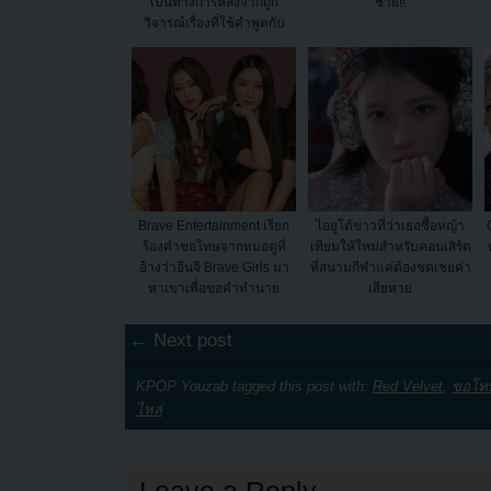
เป็นทางการหลังจากถูก
ชาย!!
วิจารณ์เรื่องที่ใช้คำพูดกับ
แฟนๆ!!
Brave Entertainment เรียก
ไอยูโต้ข่าวที่ว่าเธอซื้อหญ้า
ร้องคำขอโทษจากหมอดูที่
เทียมให้ใหม่สำหรับคอนเสิร์ต
อ้างว่าอึนจี Brave Girls มา
ที่สนามกีฬาแค่ต้องชดเชยค่า
หาเขาเพื่อขอคำทำนาย
เสียหาย
← Next post
KPOP Youzab tagged this post with:
Red Velvet
,
ขอโท
ไหล่