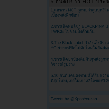
5 อันดับข่าว HOT ประจ
1.แฮชาน NCT ถูกพบว่าสูบบุหรี่ไฟ
เบื้องหลังฝึกซ้อม
2.ชาวเน็ตพบลิซ่า BLACKPINK แ
TWICE ไปช้อปปิ้งด้วยกัน
3.The Black Label กำลังเล็งที่จ
YG ย้ายอฟฟิศไปตึกใหม่ในฮันนัม
4.ชาวเน็ตปกป้องคิมมินจูหลังถูกพ
วิจารณ์รูปร่าง
5.10 อันดับคนดังชายที่ได้รับคว
ที่สุดในหมู่เกย์ในเกาหลีใต้ของปี 
Tweets by @KpopYouzab