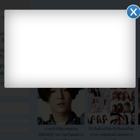
ตาด้วยภาพ
เค้กสั่งทำ
 3 เดือน
รรมดา
แบ่งปัน link นี้ไปยัง
ดเดินตามรอย
KPINK แฟน
แค่ 40 คน
ระกอบโพสต์
งานเข้า!!นัมแทฮยอน
10 อันดับเกิร์ลกรุ๊ปที่ฮอตที่สุด
WINNER กล่าวขอโทษอย่าง
จากการจัดอันดับโดยทหาร