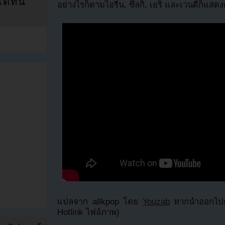
ที่นี่
อย่างไรก็ตามไอรีน, ซึลกิ, เยริ และเวนดี้ก็แสด
แปลจาก allkpop โดย
Youzab
หากนำออกไปกร
Hotlink ไฟล์ภาพ)