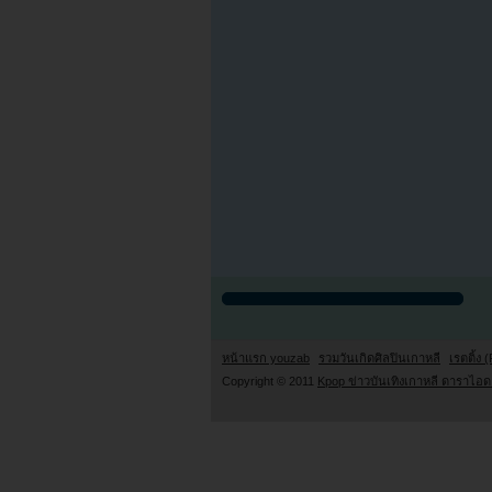
หน้าแรก youzab
รวมวันเกิดศิลปินเกาหลี
เรตติ้ง (
Copyright © 2011
Kpop ข่าวบันเทิงเกาหลี ดาราไอดอ