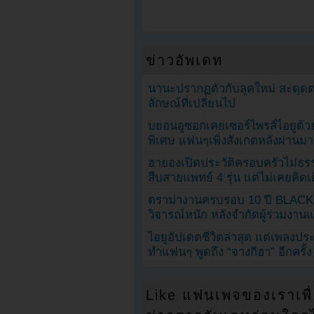
ข่าวอัพเดท
นานะปรากฏตัวกับลุคใหม่ สะดุด
ลักษณ์ที่เปลี่ยนไป
บยอนอูซอกเคยเซอร์ไพรส์ไอยูด้วย
พิเศษ แฟนๆเพิ่งสังเกตหลังผ่านมา
ฮายองเปิดประวัติครอบครัวไม่ธ
สืบสายแพทย์ 4 รุ่น แต่ไม่เคยคิ
ดราม่างานครบรอบ 10 ปี BLAC
วิจารณ์หนัก หลังจำกัดผู้ร่วมงาน
ไอยูอัปเดตชีวิตล่าสุด แต่เพลงป
ทำแฟนๆ พูดถึง “จางกีฮา” อีกครั้ง
Like แฟนเพจของเราเพื