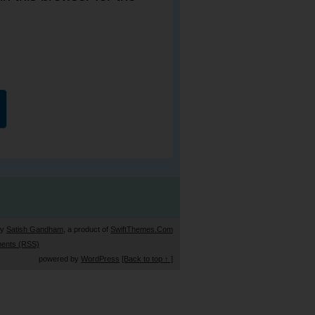
by
Satish Gandham
, a product of
SwiftThemes.Com
ents (RSS)
powered by
WordPress
[Back to top ↑ ]