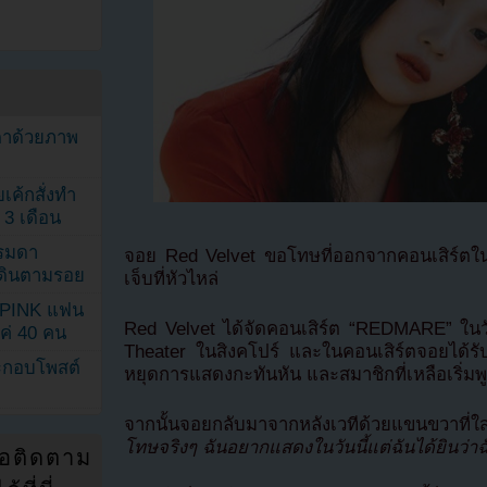
ตาด้วยภาพ
เค้กสั่งทำ
 3 เดือน
รรมดา
จอย Red Velvet ขอโทษที่ออกจากคอนเสิร์ตในส
ดเดินตามรอย
เจ็บที่หัวไหล่
KPINK แฟน
Red Velvet ได้จัดคอนเสิร์ต “REDMARE” ในวัน
แค่ 40 คน
Theater ในสิงคโปร์ และในคอนเสิร์ตจอยได้รับ
ระกอบโพสต์
หยุดการแสดงกะทันหัน และสมาชิกที่เหลือเริ่มพู
จากนั้นจอยกลับมาจากหลังเวทีด้วยแขนขวาที่ใส่
โทษจริงๆ ฉันอยากแสดงในวันนี้แต่ฉันได้ยินว่
่อติดตาม