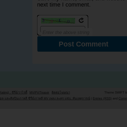
next time I comment.
Rating) : ซีรี่ย์/วาไรตี้
MV/PV/Teaser
ติดต่อโฆษณา
Theme SWIFT 
ล และศิลปินเกาหลี ซีรี่ย์เกาหลี MV เพลง ละคร แซ่บ..ทันเหตุการณ์
|
Entries (RSS)
and
Comm