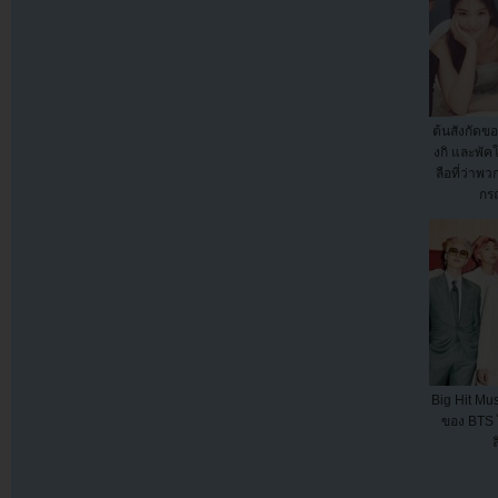
ต้นสังกัดข
งกิ และพัค
ลือที่ว่าพว
กรณ
Big Hit Mus
ของ BTS ไ
ล