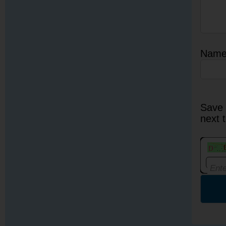
Nam
Save 
next 