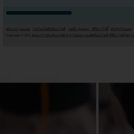
หน้าแรก youzab
รวมวันเกิดศิลปินเกาหลี
เรตติ้ง (Rating) : ซีรี่ย์/วาไรตี้
MV/PV/Teaser
Copyright © 2011
Kpop ข่าวบันเทิงเกาหลี ดาราไอดอล และศิลปินเกาหลี ซีรี่ย์เกาหลี MV เ