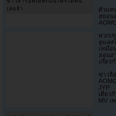
ข่าวสารอัพเดทก่อนใครได้ที่นี่
เลยจ้า
ตัวแท
ฮยอนอ
AOMG
พวกเ
ดูแลส
เหมือน
ยอนอา
เกี่ย
ข่าวลื
AOMG 
JYP ทั
เดียว
MV เพ