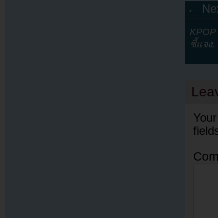
← Nex
KPOP Y
ชี้แจง
,
Lea
Your
fiel
Com