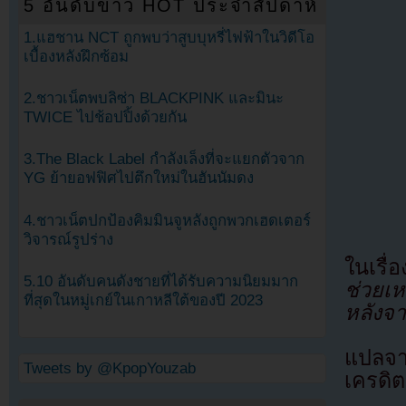
5 อันดับข่าว HOT ประจำสัปดาห์
1.แฮชาน NCT ถูกพบว่าสูบบุหรี่ไฟฟ้าในวิดีโอ
เบื้องหลังฝึกซ้อม
2.ชาวเน็ตพบลิซ่า BLACKPINK และมินะ
TWICE ไปช้อปปิ้งด้วยกัน
3.The Black Label กำลังเล็งที่จะแยกตัวจาก
YG ย้ายอฟฟิศไปตึกใหม่ในฮันนัมดง
4.ชาวเน็ตปกป้องคิมมินจูหลังถูกพวกเฮดเตอร์
วิจารณ์รูปร่าง
ในเรื
5.10 อันดับคนดังชายที่ได้รับความนิยมมาก
ช่วยเ
ที่สุดในหมู่เกย์ในเกาหลีใต้ของปี 2023
หลังจา
แปลจ
Tweets by @KpopYouzab
เครดิต