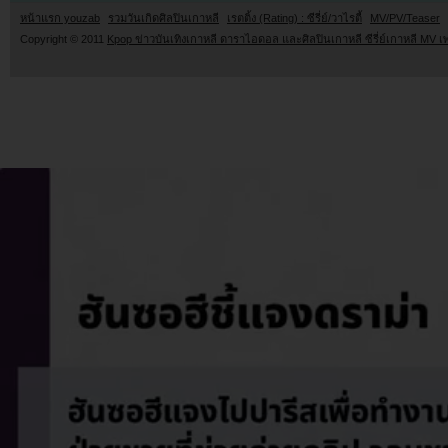
หน้าแรก youzab
รวมวันเกิดศิลปินเกาหลี
เรตติ้ง (Rating) : ซีรี่ย์/วาไรตี้
MV/PV/Teaser
Copyright © 2011
Kpop ข่าวบันเทิงเกาหลี ดาราไอดอล และศิลปินเกาหลี ซีรี่ย์เกาหลี MV เ