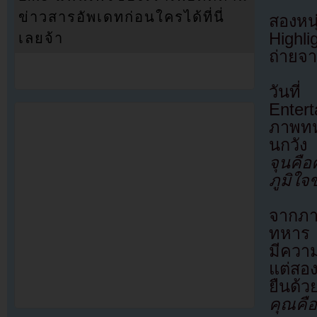
ข่าวสารอัพเดทก่อนใครได้ที่นี่
สองหนุ
Highli
เลยจ้า
ถ่ายจ
วันท
Enter
ภาพทหา
นกวัง
จุนคื
ภูมิใจ
จากภาพ
ทหาร ท
มีควา
แต่สอง
ยืนด้ว
คุณคื