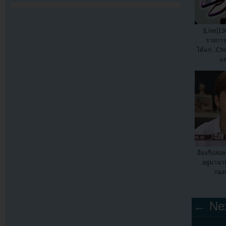
[Live]13
รายการ
ได้แก่...Ch
แส
อีฮงกีปล่อ
อยู่มาน
กองท
← Nex