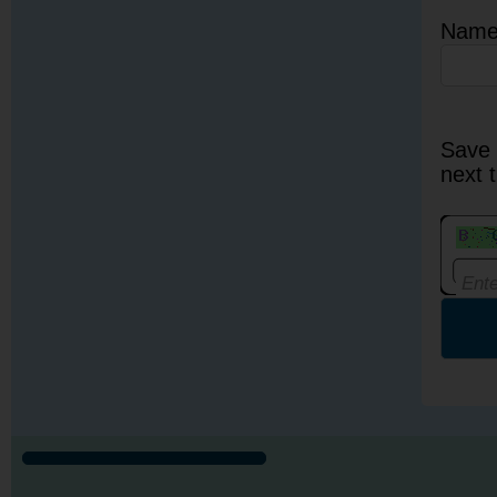
Nam
Save 
next 