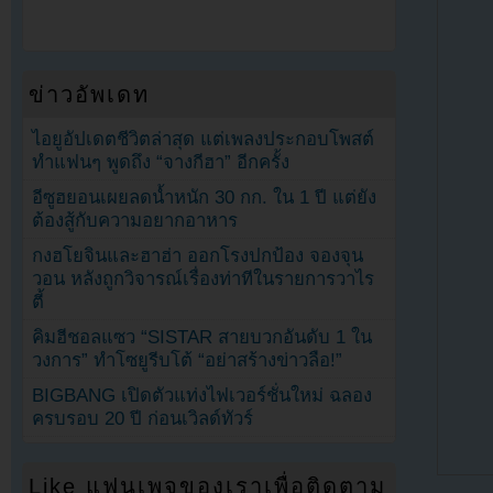
ข่าวอัพเดท
ไอยูอัปเดตชีวิตล่าสุด แต่เพลงประกอบโพสต์
ทำแฟนๆ พูดถึง “จางกีฮา” อีกครั้ง
อีซูฮยอนเผยลดน้ำหนัก 30 กก. ใน 1 ปี แต่ยัง
ต้องสู้กับความอยากอาหาร
กงฮโยจินและฮาฮ่า ออกโรงปกป้อง จองจุน
วอน หลังถูกวิจารณ์เรื่องท่าทีในรายการวาไร
ตี้
คิมฮีชอลแซว “SISTAR สายบวกอันดับ 1 ใน
วงการ” ทำโซยูรีบโต้ “อย่าสร้างข่าวลือ!”
BIGBANG เปิดตัวแท่งไฟเวอร์ชั่นใหม่ ฉลอง
ครบรอบ 20 ปี ก่อนเวิลด์ทัวร์
Like แฟนเพจของเราเพื่อติดตาม