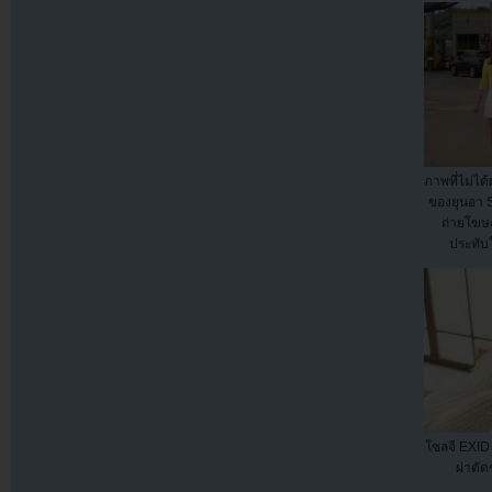
ภาพที่ไม่ได
ของยุนอา
ถ่ายโฆษ
ประทับ
โซลจี EXID 
ผ่าตั