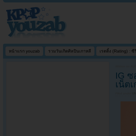
หน้าแรก youzab
รวมวันเกิดศิลปินเกาหลี
เรตติ้ง (Rating) : ซีรี
Written on
AUG
IG ซอ
เน็ตเ
Filed under
U