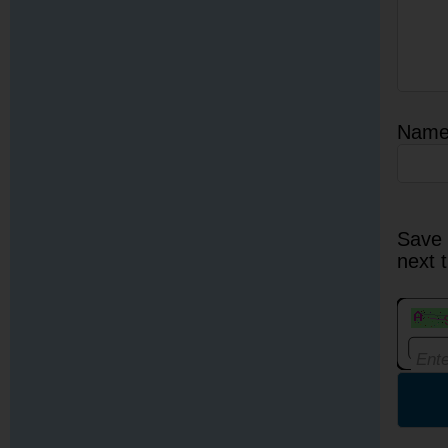
Nam
Save 
next 