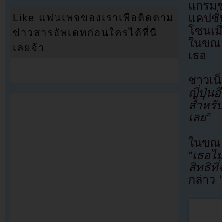
แกรมข
แคปชั
Like แฟนเพจของเราเพื่อติดตาม
โซนเมื
ข่าวสารอัพเดทก่อนใครได้ที่นี่
ในขณะ
เลยจ้า
เธอ
ชาวเน
ญี่ปุ่นอ
สำหรั
เลย”
ในขณะเ
“เธอไม
สิทธิท
กล่าว
“