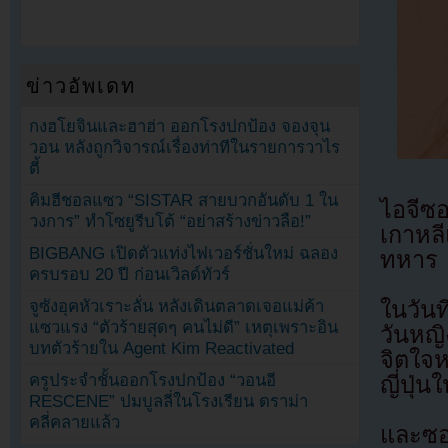
ข่าวอัพเดท
กงฮโยจินและฮาฮ่า ออกโรงปกป้อง จองจุน
วอน หลังถูกวิจารณ์เรื่องท่าทีในรายการวาไร
ตี้
คิมฮีชอลแซว “SISTAR สายบวกอันดับ 1 ใน
ไอจีซอ
วงการ” ทำโซยูรีบโต้ “อย่าสร้างข่าวลือ!”
เกาหลี
BIGBANG เปิดตัวแท่งไฟเวอร์ชั่นใหม่ ฉลอง
ทหาร
ครบรอบ 20 ปี ก่อนเวิลด์ทัวร์
ในวันท
จูซังอุคหัวเราะลั่น หลังเดินตลาดเจอแม่ค้า
แซวแรง “ตัวร้ายสุดๆ คนไม่ดี” เหตุเพราะอิน
วันหญิ
บทตัวร้ายใน Agent Kim Reactivated
จิตใจห
ครูประจำชั้นออกโรงปกป้อง “วอนอี
ญี่ปุ่
RESCENE” ปมบูลลี่ในโรงเรียน ดราม่า
คลี่คลายแล้ว
และซอ