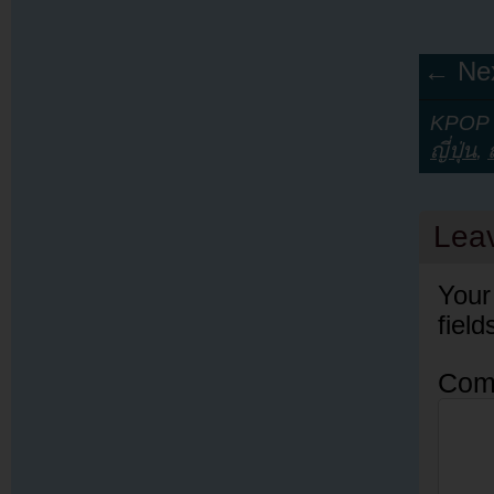
← Nex
KPOP Y
ญี่ปุ่น
,
Lea
Your
fiel
Com