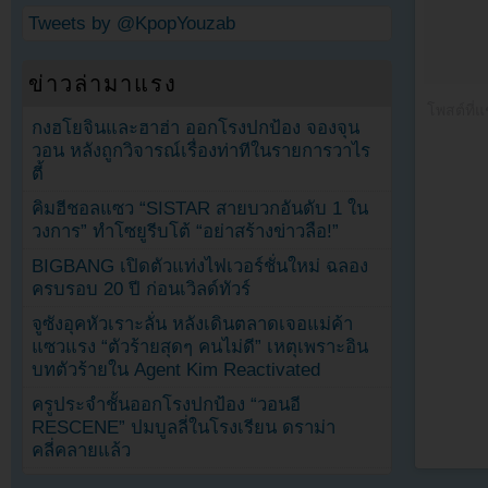
Tweets by @KpopYouzab
ข่าวล่ามาแรง
โพสต์ที่
กงฮโยจินและฮาฮ่า ออกโรงปกป้อง จองจุน
วอน หลังถูกวิจารณ์เรื่องท่าทีในรายการวาไร
ตี้
คิมฮีชอลแซว “SISTAR สายบวกอันดับ 1 ใน
วงการ” ทำโซยูรีบโต้ “อย่าสร้างข่าวลือ!”
BIGBANG เปิดตัวแท่งไฟเวอร์ชั่นใหม่ ฉลอง
ครบรอบ 20 ปี ก่อนเวิลด์ทัวร์
จูซังอุคหัวเราะลั่น หลังเดินตลาดเจอแม่ค้า
แซวแรง “ตัวร้ายสุดๆ คนไม่ดี” เหตุเพราะอิน
บทตัวร้ายใน Agent Kim Reactivated
ครูประจำชั้นออกโรงปกป้อง “วอนอี
RESCENE” ปมบูลลี่ในโรงเรียน ดราม่า
คลี่คลายแล้ว