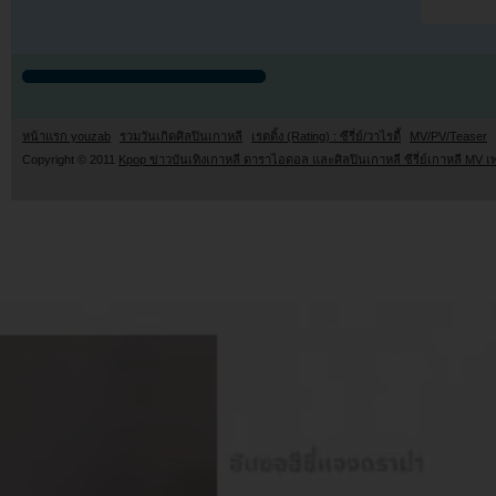
หน้าแรก youzab
รวมวันเกิดศิลปินเกาหลี
เรตติ้ง (Rating) : ซีรี่ย์/วาไรตี้
MV/PV/Teaser
Copyright © 2011
Kpop ข่าวบันเทิงเกาหลี ดาราไอดอล และศิลปินเกาหลี ซีรี่ย์เกาหลี MV เ