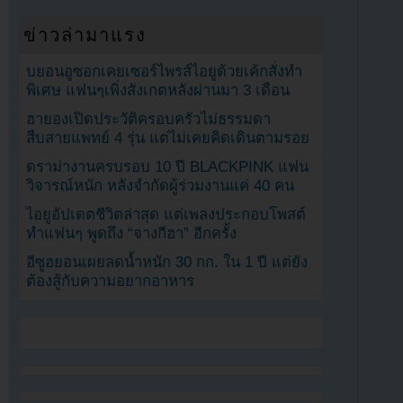
ข่าวล่ามาแรง
บยอนอูซอกเคยเซอร์ไพรส์ไอยูด้วยเค้กสั่งทำ
พิเศษ แฟนๆเพิ่งสังเกตหลังผ่านมา 3 เดือน
ฮายองเปิดประวัติครอบครัวไม่ธรรมดา
สืบสายแพทย์ 4 รุ่น แต่ไม่เคยคิดเดินตามรอย
ดราม่างานครบรอบ 10 ปี BLACKPINK แฟน
วิจารณ์หนัก หลังจำกัดผู้ร่วมงานแค่ 40 คน
ไอยูอัปเดตชีวิตล่าสุด แต่เพลงประกอบโพสต์
ทำแฟนๆ พูดถึง “จางกีฮา” อีกครั้ง
อีซูฮยอนเผยลดน้ำหนัก 30 กก. ใน 1 ปี แต่ยัง
ต้องสู้กับความอยากอาหาร