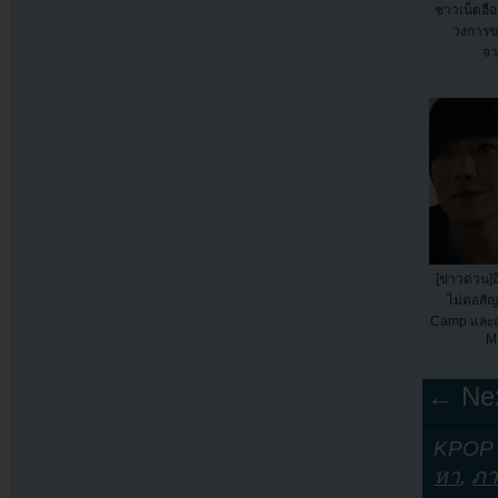
ชาวเน็ตฮือ
วงการขอ
จา
[ข่าวด่วน]อ
ไม่ต่อสั
Camp และถ
M
← Nex
KPOP Y
หา
,
ภ