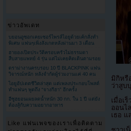
ข่าวอัพเดท
บยอนอูซอกเคยเซอร์ไพรส์ไอยูด้วยเค้กสั่งทำ
พิเศษ แฟนๆเพิ่งสังเกตหลังผ่านมา 3 เดือน
ฮายองเปิดประวัติครอบครัวไม่ธรรมดา
สืบสายแพทย์ 4 รุ่น แต่ไม่เคยคิดเดินตามรอย
ดราม่างานครบรอบ 10 ปี BLACKPINK แฟน
วิจารณ์หนัก หลังจำกัดผู้ร่วมงานแค่ 40 คน
มิกิหร
ไอยูอัปเดตชีวิตล่าสุด แต่เพลงประกอบโพสต์
ว่าสูบบ
ทำแฟนๆ พูดถึง “จางกีฮา” อีกครั้ง
อีซูฮยอนเผยลดน้ำหนัก 30 กก. ใน 1 ปี แต่ยัง
เมื่อ
ต้องสู้กับความอยากอาหาร
ออนไล
เธอ แล
Like แฟนเพจของเราเพื่อติดตาม
ชาวเน็