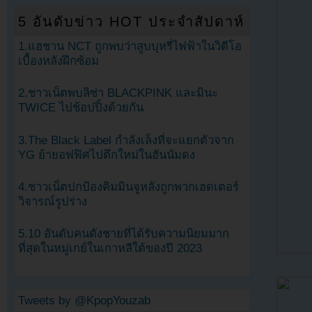
5 อันดับข่าว HOT ประจำสัปดาห์
1.แฮชาน NCT ถูกพบว่าสูบบุหรี่ไฟฟ้าในวิดีโอ
เบื้องหลังฝึกซ้อม
2.ชาวเน็ตพบลิซ่า BLACKPINK และมินะ
TWICE ไปช้อปปิ้งด้วยกัน
3.The Black Label กำลังเล็งที่จะแยกตัวจาก
YG ย้ายอฟฟิศไปตึกใหม่ในฮันนัมดง
4.ชาวเน็ตปกป้องคิมมินจูหลังถูกพวกเฮดเตอร์
วิจารณ์รูปร่าง
5.10 อันดับคนดังชายที่ได้รับความนิยมมาก
ที่สุดในหมู่เกย์ในเกาหลีใต้ของปี 2023
Tweets by @KpopYouzab