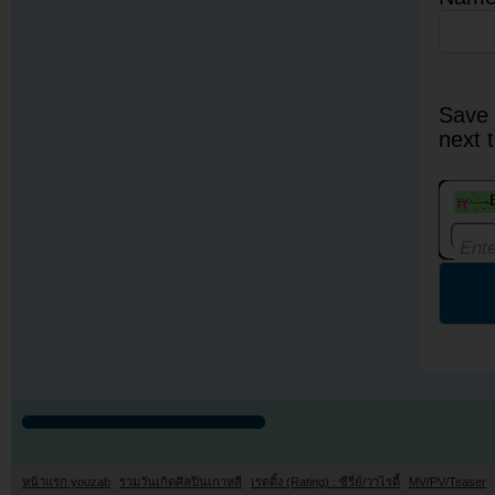
Save 
next 
หน้าแรก youzab
รวมวันเกิดศิลปินเกาหลี
เรตติ้ง (Rating) : ซีรี่ย์/วาไรตี้
MV/PV/Teaser