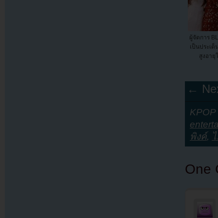
ผู้จัดการ
เป็นประเด็น
สูงอายุ
← Nex
KPOP Y
entert
พิงค์
,
ไ
One 