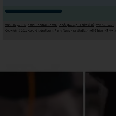
หน้าแรก youzab
รวมวันเกิดศิลปินเกาหลี
เรตติ้ง (Rating) : ซีรี่ย์/วาไรตี้
MV/PV/Teaser
Copyright © 2011
Kpop ข่าวบันเทิงเกาหลี ดาราไอดอล และศิลปินเกาหลี ซีรี่ย์เกาหลี MV เ