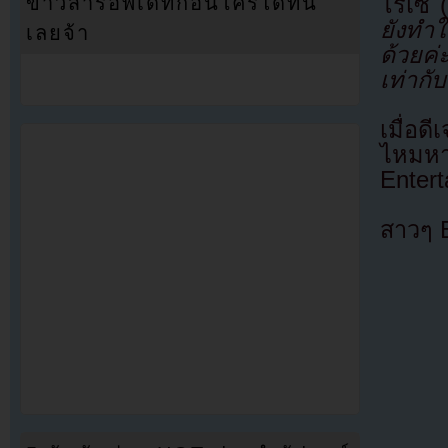
โรเซ่ 
ข่าวสารอัพเดทก่อนใครได้ที่นี่
ยังทำใ
เลยจ้า
ด้วยค่
เท่ากั
เมื่อ
ไหมห
Entert
สาวๆ 