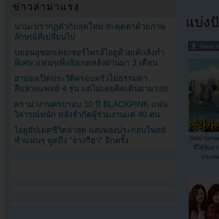
ข่าวล่ามาแรง
แบ่งปั
นานะปรากฏตัวกับลุคใหม่ สะดุดตาด้วยภาพ
ลักษณ์ที่เปลี่ยนไป
บยอนอูซอกเคยเซอร์ไพรส์ไอยูด้วยเค้กสั่งทำ
พิเศษ แฟนๆเพิ่งสังเกตหลังผ่านมา 3 เดือน
ฮายองเปิดประวัติครอบครัวไม่ธรรมดา
สืบสายแพทย์ 4 รุ่น แต่ไม่เคยคิดเดินตามรอย
ดราม่างานครบรอบ 10 ปี BLACKPINK แฟน
วิจารณ์หนัก หลังจำกัดผู้ร่วมงานแค่ 40 คน
ไอยูอัปเดตชีวิตล่าสุด แต่เพลงประกอบโพสต์
Girls Gene
ทำแฟนๆ พูดถึง “จางกีฮา” อีกครั้ง
ที่ได้รับ
ประเท