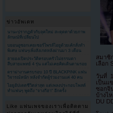
ข่าวอัพเดท
นานะปรากฏตัวกับลุคใหม่ สะดุดตาด้วยภาพ
ลักษณ์ที่เปลี่ยนไป
บยอนอูซอกเคยเซอร์ไพรส์ไอยูด้วยเค้กสั่งทำ
พิเศษ แฟนๆเพิ่งสังเกตหลังผ่านมา 3 เดือน
สมาชิ
ฮายองเปิดประวัติครอบครัวไม่ธรรมดา
เลือก 
สืบสายแพทย์ 4 รุ่น แต่ไม่เคยคิดเดินตามรอย
ดราม่างานครบรอบ 10 ปี BLACKPINK แฟน
วันที
วิจารณ์หนัก หลังจำกัดผู้ร่วมงานแค่ 40 คน
เป็นแข
ไอยูอัปเดตชีวิตล่าสุด แต่เพลงประกอบโพสต์
ซอกจิ
ทำแฟนๆ พูดถึง “จางกีฮา” อีกครั้ง
บ้างไ
DU D
Like แฟนเพจของเราเพื่อติดตาม