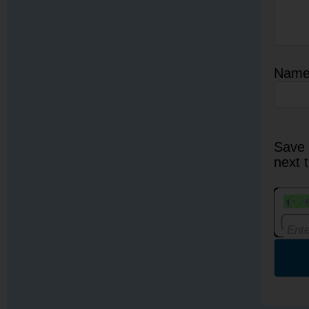
Nam
Save 
next 