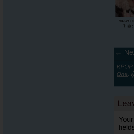
จองแชยอน
ไม่มีเ
← Nex
KPOP Y
One
,
ผ
Lea
Your
fiel