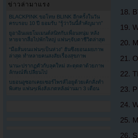
ข่าวล่ามาแรง
B
BLACKPINK ขอโทษ BLINK อีกครั้งในวัน
ครบรอบ 10 ปี ยอมรับ “รู้ว่าวันนี้สำคัญมาก”
W
ยูอาอินเผยโมเมนต์สนิทกับเพื่อนหนุ่ม หลัง
หายจากสื่อไปพักใหญ่ แฟนๆจับตาชีวิตล่าสุด
“มือสั่นจนแฟนๆเป็นห่วง” ฮันซึงยอนเผยภาพ
ล่าสุด ทำหลายคนสงสัยเรื่องสุขภาพ
O
นานะปรากฏตัวกับลุคใหม่ สะดุดตาด้วยภาพ
ลักษณ์ที่เปลี่ยนไป
T
บยอนอูซอกเคยเซอร์ไพรส์ไอยูด้วยเค้กสั่งทำ
P
พิเศษ แฟนๆเพิ่งสังเกตหลังผ่านมา 3 เดือน
W
S