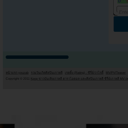
หน้าแรก youzab
รวมวันเกิดศิลปินเกาหลี
เรตติ้ง (Rating) : ซีรี่ย์/วาไรตี้
MV/PV/Teaser
Copyright © 2011
Kpop ข่าวบันเทิงเกาหลี ดาราไอดอล และศิลปินเกาหลี ซีรี่ย์เกาหลี MV เ