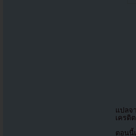
แปลจ
เครดิต
ตอนนี