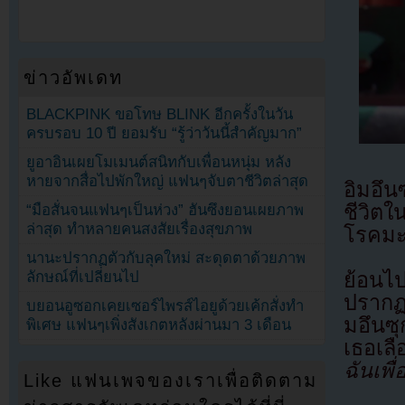
ข่าวอัพเดท
BLACKPINK ขอโทษ BLINK อีกครั้งในวัน
ครบรอบ 10 ปี ยอมรับ “รู้ว่าวันนี้สำคัญมาก”
ยูอาอินเผยโมเมนต์สนิทกับเพื่อนหนุ่ม หลัง
หายจากสื่อไปพักใหญ่ แฟนๆจับตาชีวิตล่าสุด
อิมอึน
ชีวิตใ
“มือสั่นจนแฟนๆเป็นห่วง” ฮันซึงยอนเผยภาพ
ล่าสุด ทำหลายคนสงสัยเรื่องสุขภาพ
โรคมะ
นานะปรากฏตัวกับลุคใหม่ สะดุดตาด้วยภาพ
ย้อนไ
ลักษณ์ที่เปลี่ยนไป
ปรากฏ
บยอนอูซอกเคยเซอร์ไพรส์ไอยูด้วยเค้กสั่งทำ
มอึนซ
พิเศษ แฟนๆเพิ่งสังเกตหลังผ่านมา 3 เดือน
เธอเล
ฉันเพื
Like แฟนเพจของเราเพื่อติดตาม