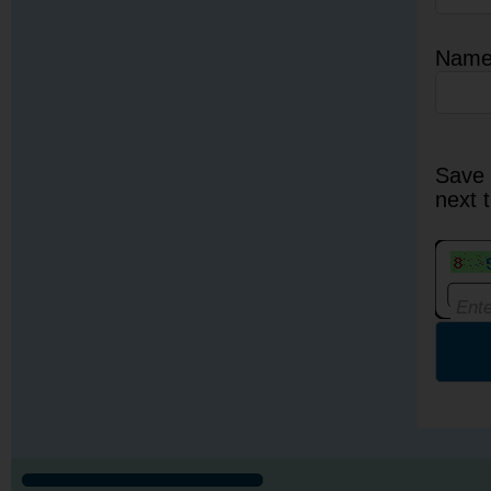
Nam
Save 
next 