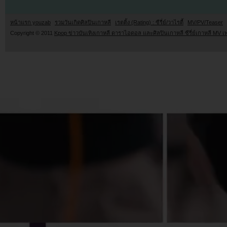
หน้าแรก youzab
รวมวันเกิดศิลปินเกาหลี
เรตติ้ง (Rating) : ซีรี่ย์/วาไรตี้
MV/PV/Teaser
Copyright © 2011
Kpop ข่าวบันเทิงเกาหลี ดาราไอดอล และศิลปินเกาหลี ซีรี่ย์เกาหลี MV เ