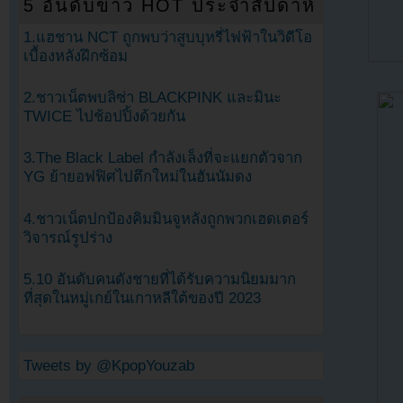
5 อันดับข่าว HOT ประจำสัปดาห์
1.แฮชาน NCT ถูกพบว่าสูบบุหรี่ไฟฟ้าในวิดีโอ
เบื้องหลังฝึกซ้อม
2.ชาวเน็ตพบลิซ่า BLACKPINK และมินะ
TWICE ไปช้อปปิ้งด้วยกัน
3.The Black Label กำลังเล็งที่จะแยกตัวจาก
YG ย้ายอฟฟิศไปตึกใหม่ในฮันนัมดง
4.ชาวเน็ตปกป้องคิมมินจูหลังถูกพวกเฮดเตอร์
วิจารณ์รูปร่าง
5.10 อันดับคนดังชายที่ได้รับความนิยมมาก
ที่สุดในหมู่เกย์ในเกาหลีใต้ของปี 2023
Tweets by @KpopYouzab