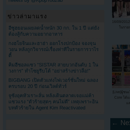
Tweets by @KpopYouzab
ข่าวล่ามาแรง
16/09/201
อีซูฮยอนเผยลดน้ำหนัก 30 กก. ใน 1 ปี แต่ยัง
ในรายก
ต้องสู้กับความอยากอาหาร
กงฮโยจินและฮาฮ่า ออกโรงปกป้อง จองจุน
วอน หลังถูกวิจารณ์เรื่องท่าทีในรายการวาไร
ตี้
คิมฮีชอลแซว “SISTAR สายบวกอันดับ 1 ใน
วงการ” ทำโซยูรีบโต้ “อย่าสร้างข่าวลือ!”
BIGBANG เปิดตัวแท่งไฟเวอร์ชั่นใหม่ ฉลอง
ครบรอบ 20 ปี ก่อนเวิลด์ทัวร์
[Live]ผู้ช
จูซังอุคหัวเราะลั่น หลังเดินตลาดเจอแม่ค้า
Core ได้แก
แซวแรง “ตัวร้ายสุดๆ คนไม่ดี” เหตุเพราะอิน
แส
บทตัวร้ายใน Agent Kim Reactivated
← Nex