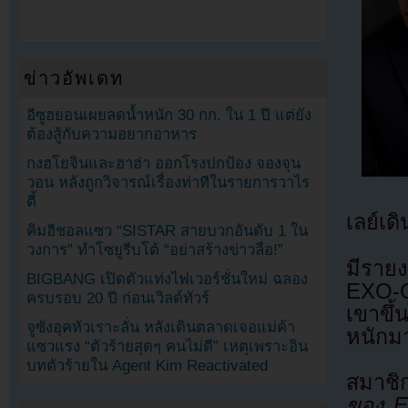
ข่าวอัพเดท
อีซูฮยอนเผยลดน้ำหนัก 30 กก. ใน 1 ปี แต่ยัง
ต้องสู้กับความอยากอาหาร
กงฮโยจินและฮาฮ่า ออกโรงปกป้อง จองจุน
วอน หลังถูกวิจารณ์เรื่องท่าทีในรายการวาไร
ตี้
เลย์เด
คิมฮีชอลแซว “SISTAR สายบวกอันดับ 1 ใน
วงการ” ทำโซยูรีบโต้ “อย่าสร้างข่าวลือ!”
มีรายง
BIGBANG เปิดตัวแท่งไฟเวอร์ชั่นใหม่ ฉลอง
EXO-C
ครบรอบ 20 ปี ก่อนเวิลด์ทัวร์
เขาขึ้
จูซังอุคหัวเราะลั่น หลังเดินตลาดเจอแม่ค้า
หนักมา
แซวแรง “ตัวร้ายสุดๆ คนไม่ดี” เหตุเพราะอิน
บทตัวร้ายใน Agent Kim Reactivated
สมาชิ
ของ E