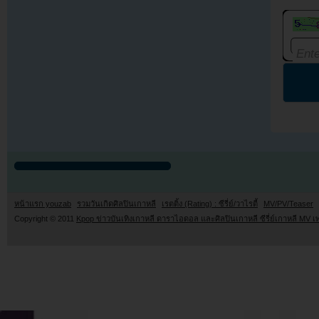
หน้าแรก youzab
รวมวันเกิดศิลปินเกาหลี
เรตติ้ง (Rating) : ซีรี่ย์/วาไรตี้
MV/PV/Teaser
Copyright © 2011
Kpop ข่าวบันเทิงเกาหลี ดาราไอดอล และศิลปินเกาหลี ซีรี่ย์เกาหลี MV เ