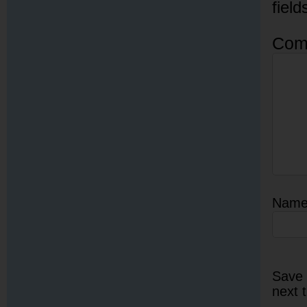
fiel
Com
Nam
Save 
next 