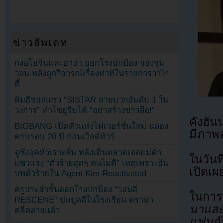
ข่าวอัพเดท
กงฮโยจินและฮาฮ่า ออกโรงปกป้อง จองจุน
วอน หลังถูกวิจารณ์เรื่องท่าทีในรายการวาไร
ตี้
คิมฮีชอลแซว “SISTAR สายบวกอันดับ 1 ใน
วงการ” ทำโซยูรีบโต้ “อย่าสร้างข่าวลือ!”
คังฮัน
BIGBANG เปิดตัวแท่งไฟเวอร์ชั่นใหม่ ฉลอง
มีภาพ
ครบรอบ 20 ปี ก่อนเวิลด์ทัวร์
จูซังอุคหัวเราะลั่น หลังเดินตลาดเจอแม่ค้า
ในวันท
แซวแรง “ตัวร้ายสุดๆ คนไม่ดี” เหตุเพราะอิน
เปิดเ
บทตัวร้ายใน Agent Kim Reactivated
ครูประจำชั้นออกโรงปกป้อง “วอนอี
ในการต
RESCENE” ปมบูลลี่ในโรงเรียน ดราม่า
นาและ 
คลี่คลายแล้ว
แฟนกั