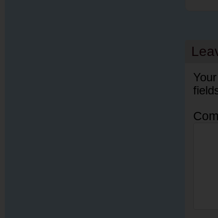
Lea
Your
fiel
Com