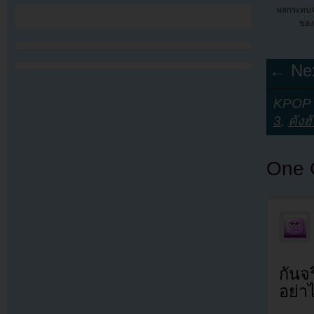
ผลกระทบจ
ของ
← Nex
KPOP Y
3
,
คังฮ
One 
กันจ
อย่าไ