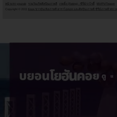
หน้าแรก youzab
รวมวันเกิดศิลปินเกาหลี
เรตติ้ง (Rating) : ซีรี่ย์/วาไรตี้
MV/PV/Teaser
Copyright © 2011
Kpop ข่าวบันเทิงเกาหลี ดาราไอดอล และศิลปินเกาหลี ซีรี่ย์เกาหลี MV เ