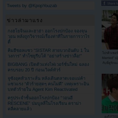
Tweets by @KpopYouzab
ข่าวล่ามาแรง
กงฮโยจินและฮาฮ่า ออกโรงปกป้อง จองจุน
วอน หลังถูกวิจารณ์เรื่องท่าทีในรายการวาไร
ตี้
คิมฮีชอลแซว “SISTAR สายบวกอันดับ 1 ใน
โปรดิวเซอร
วงการ” ทำโซยูรีบโต้ “อย่าสร้างข่าวลือ!”
Married" ปฏ
กับที่คู่รั
BIGBANG เปิดตัวแท่งไฟเวอร์ชั่นใหม่ ฉลอง
ครบรอบ 20 ปี ก่อนเวิลด์ทัวร์
จูซังอุคหัวเราะลั่น หลังเดินตลาดเจอแม่ค้า
แซวแรง “ตัวร้ายสุดๆ คนไม่ดี” เหตุเพราะอิน
บทตัวร้ายใน Agent Kim Reactivated
ครูประจำชั้นออกโรงปกป้อง “วอนอี
RESCENE” ปมบูลลี่ในโรงเรียน ดราม่า
คลี่คลายแล้ว
ฮงกี FTIS