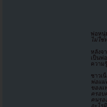
พ่อหนุ
ไม่ใช่
หลังจา
เป็นพ่
ความร
ชาวเน
พ่อแม่
ของแฟ
ครอบค
คนรอง
อะไรผ