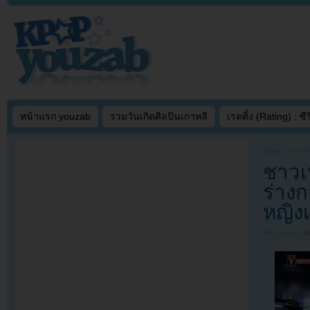
หน้าแรก youzab
รวมวันเกิดศิลปินเกาหลี
เรตติ้ง (Rating) : ซีรี
Written on
APR
ชาวเ
ร่างก
หญิง
Filed under
U