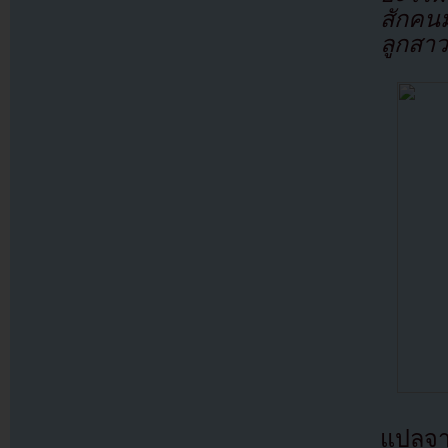
สักคนม
ลูกสา
แปลจ