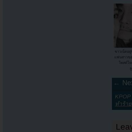
ชาวเน็ตอยู่
แฟนสาวของ
โพสต์โจม
ล
← Nex
KPOP Y
ทำร้าย
Lea