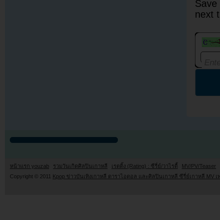
Save 
next 
หน้าแรก youzab
รวมวันเกิดศิลปินเกาหลี
เรตติ้ง (Rating) : ซีรี่ย์/วาไรตี้
MV/PV/Teaser
Copyright © 2011
Kpop ข่าวบันเทิงเกาหลี ดาราไอดอล และศิลปินเกาหลี ซีรี่ย์เกาหลี MV เ