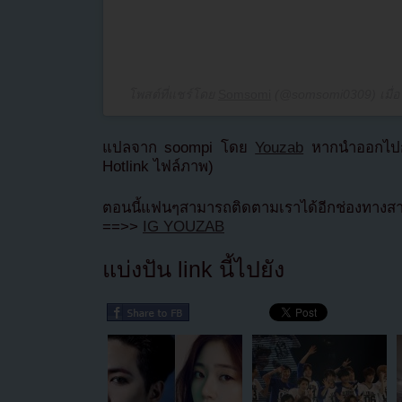
โพสต์ที่แชร์โดย
Somsomi
(@somsomi0309) เมื่
แปลจาก soompi โดย
Youzab
หากนำออกไปกร
Hotlink ไฟล์ภาพ)
ตอนนี้แฟนๆสามารถติดตามเราได้อีกช่องทางสา
==>>
IG YOUZAB
แบ่งปัน link นี้ไปยัง