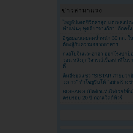
ข่าวล่ามาแรง
ไอยูอัปเดตชีวิตล่าสุด แต่เพลงป
ทำแฟนๆ พูดถึง “จางกีฮา” อีกครั้ง
อีซูฮยอนเผยลดน้ำหนัก 30 กก. ใน 
ต้องสู้กับความอยากอาหาร
กงฮโยจินและฮาฮ่า ออกโรงปกป้อ
วอน หลังถูกวิจารณ์เรื่องท่าทีใน
ตี้
คิมฮีชอลแซว “SISTAR สายบวกอั
วงการ” ทำโซยูรีบโต้ “อย่าสร้างข่
BIGBANG เปิดตัวแท่งไฟเวอร์ชั่
ครบรอบ 20 ปี ก่อนเวิลด์ทัวร์