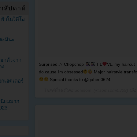
ำสัปดาห์
ฟ้าในวิดีโอ
ละมินะ
ะแยกตัวจาก
Surprised..? Chopchop
I L
VE my haircut 
ดง
do cause Im obsessed
Major hairstyle tran
Special thanks to @gahee0624
วกเฮดเตอร์
โพสต์ที่แชร์โดย
Somsomi
(@somsomi0309) เมื่
ามนิยมมาก
2023