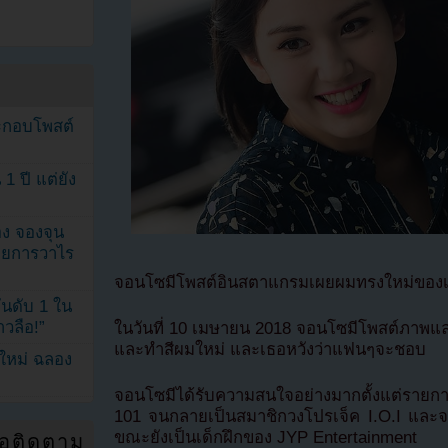
ระกอบโพสต์
1 ปี แต่ยัง
ง จองจุน
รายการวาไร
จอนโซมีโพสต์อินสตาแกรมเผยผมทรงใหม่ของ
นดับ 1 ใน
าวลือ!”
ในวันที่ 10 เมษายน 2018 จอนโซมีโพสต์ภาพแล
และทำสีผมใหม่ และเธอหวังว่าแฟนๆจะชอบ
นใหม่ ฉลอง
จอนโซมีได้รับความสนใจอย่างมากตั้งแต่ราย
101 จนกลายเป็นสมาชิกวงโปรเจ็ค I.O.I และจ
ขณะยังเป็นเด็กฝึกของ JYP Entertainment
่อติดตาม