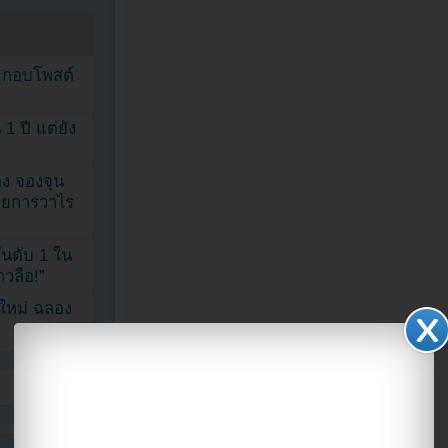
ระกอบโพสต์
1 ปี แต่ยัง
ง จองจุน
รายการวาไร
นดับ 1 ใน
าวลือ!”
นใหม่ ฉลอง