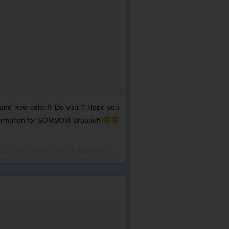
and new color.!! Do you.? Hope you
sformation for SOMSOM Bruuuuh
อ
เม.ย. 10, 2018 เวลา 12:34am PDT