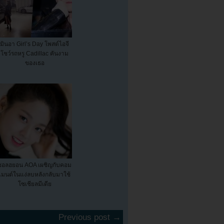
มินอา Girl’s Day โพสต์ไอจี
โชว์รถหรู Cadillac คันงาม
ของเธอ
ซอลฮยอน AOA เผชิญกับคอม
เมนต์ในแง่ลบหลังกลับมาใช้
โซเชียลมีเดีย
Previous post →