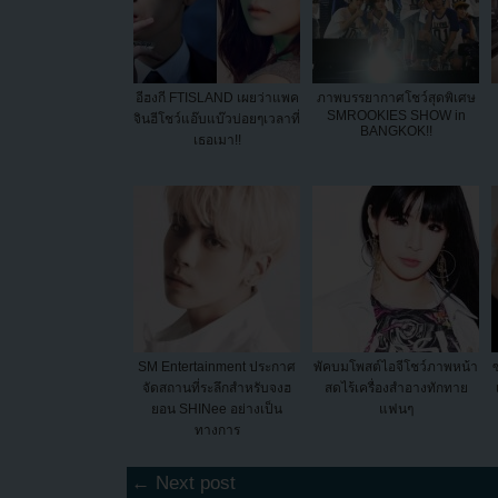
อีฮงกี FTISLAND เผยว่าแพค
ภาพบรรยากาศโชว์สุดพิเศษ
SMROOKIES SHOW in
จินฮีโชว์แอ๊บแบ๊วบ่อยๆเวลาที่
BANGKOK!!
เธอเมา!!
SM Entertainment ประกาศ
พัคบมโพสต์ไอจีโชว์ภาพหน้า
จัดสถานที่ระลึกสำหรับจงฮ
สดไร้เครื่องสำอางทักทาย
ยอน SHINee อย่างเป็น
แฟนๆ
ทางการ
← Next post