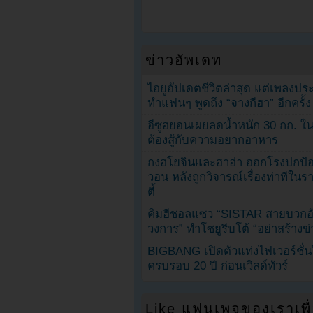
ข่าวอัพเดท
ไอยูอัปเดตชีวิตล่าสุด แต่เพลงป
ทำแฟนๆ พูดถึง “จางกีฮา” อีกครั้ง
อีซูฮยอนเผยลดน้ำหนัก 30 กก. ใน 
ต้องสู้กับความอยากอาหาร
กงฮโยจินและฮาฮ่า ออกโรงปกป้อ
วอน หลังถูกวิจารณ์เรื่องท่าทีใน
ตี้
คิมฮีชอลแซว “SISTAR สายบวกอั
วงการ” ทำโซยูรีบโต้ “อย่าสร้างข่
BIGBANG เปิดตัวแท่งไฟเวอร์ชั่
ครบรอบ 20 ปี ก่อนเวิลด์ทัวร์
Like แฟนเพจของเราเพื