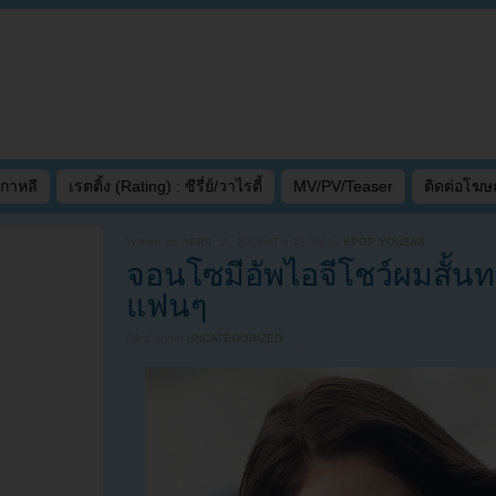
เกาหลี
เรตติ้ง (Rating) : ซีรี่ย์/วาไรตี้
MV/PV/Teaser
ติดต่อโฆ
Written on
APRIL 11, 2018 AT 6:33 AM
by
KPOP YOUZAB
จอนโซมีอัพไอจีโชว์ผมสั้นท
แฟนๆ
Filed under
UNCATEGORIZED