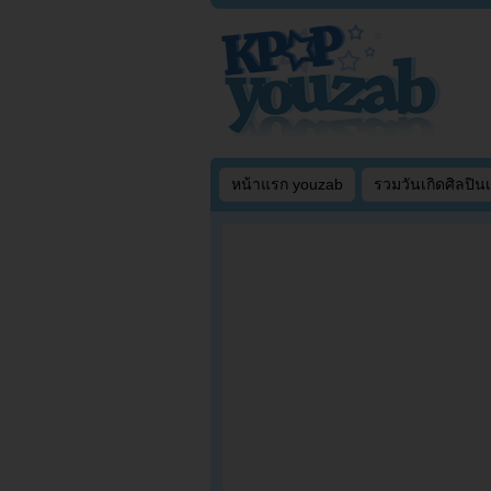
หน้าแรก youzab
รวมวันเกิดศิลปิน