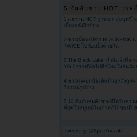
5 อันดับข่าว HOT ประจ
1.แฮชาน NCT ถูกพบว่าสูบบุหรี่ไฟ
เบื้องหลังฝึกซ้อม
2.ชาวเน็ตพบลิซ่า BLACKPINK แ
TWICE ไปช้อปปิ้งด้วยกัน
3.The Black Label กำลังเล็งที่จ
YG ย้ายอฟฟิศไปตึกใหม่ในฮันนัม
4.ชาวเน็ตปกป้องคิมมินจูหลังถูกพ
วิจารณ์รูปร่าง
5.10 อันดับคนดังชายที่ได้รับคว
ที่สุดในหมู่เกย์ในเกาหลีใต้ของปี 
Tweets by @KpopYouzab