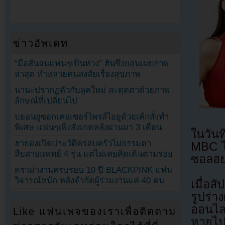
ข่าวอัพเดท
“มือสั่นจนแฟนๆเป็นห่วง” ฮันซึงยอนเผยภาพ
ล่าสุด ทำหลายคนสงสัยเรื่องสุขภาพ
นานะปรากฏตัวกับลุคใหม่ สะดุดตาด้วยภาพ
ลักษณ์ที่เปลี่ยนไป
บยอนอูซอกเคยเซอร์ไพรส์ไอยูด้วยเค้กสั่งทำ
พิเศษ แฟนๆเพิ่งสังเกตหลังผ่านมา 3 เดือน
ในวัน
ฮายองเปิดประวัติครอบครัวไม่ธรรมดา
MBC ได
สืบสายแพทย์ 4 รุ่น แต่ไม่เคยคิดเดินตามรอย
ซอลฮ
ดราม่างานครบรอบ 10 ปี BLACKPINK แฟน
วิจารณ์หนัก หลังจำกัดผู้ร่วมงานแค่ 40 คน
เมื่อส
รูปร่า
ออนไลน
Like แฟนเพจของเราเพื่อติดตาม
หายไปซ