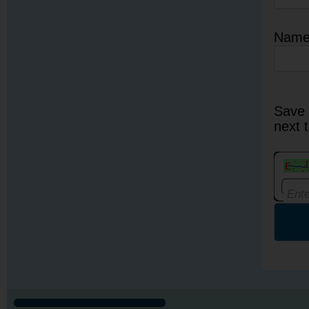
Nam
Save 
next 