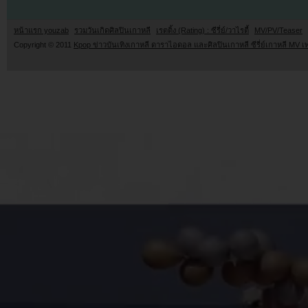
หน้าแรก youzab
รวมวันเกิดศิลปินเกาหลี
เรตติ้ง (Rating) : ซีรี่ย์/วาไรตี้
MV/PV/Teaser
Copyright © 2011
Kpop ข่าวบันเทิงเกาหลี ดาราไอดอล และศิลปินเกาหลี ซีรี่ย์เกาหลี MV เ