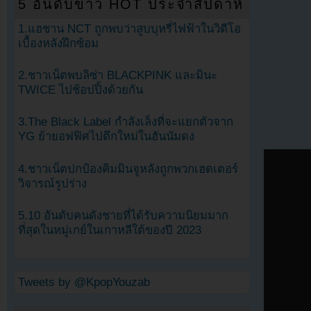
5 อันดับข่าว HOT ประจำสัปดาห์
1.แฮชาน NCT ถูกพบว่าสูบบุหรี่ไฟฟ้าในวิดีโอ
เบื้องหลังฝึกซ้อม
2.ชาวเน็ตพบลิซ่า BLACKPINK และมินะ
TWICE ไปช้อปปิ้งด้วยกัน
3.The Black Label กำลังเล็งที่จะแยกตัวจาก
YG ย้ายอฟฟิศไปตึกใหม่ในฮันนัมดง
4.ชาวเน็ตปกป้องคิมมินจูหลังถูกพวกเฮดเตอร์
วิจารณ์รูปร่าง
5.10 อันดับคนดังชายที่ได้รับความนิยมมาก
ที่สุดในหมู่เกย์ในเกาหลีใต้ของปี 2023
Tweets by @KpopYouzab