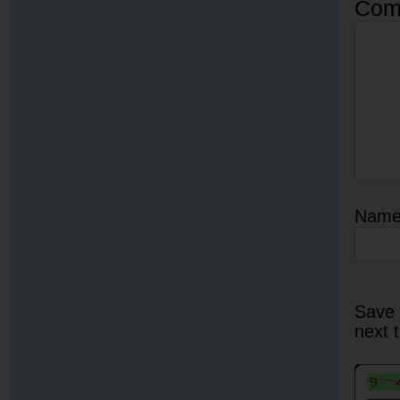
Com
Nam
Save 
next 