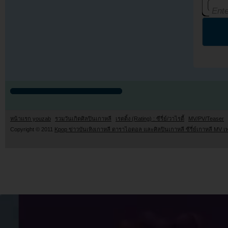
หน้าแรก youzab
รวมวันเกิดศิลปินเกาหลี
เรตติ้ง (Rating) : ซีรี่ย์/วาไรตี้
MV/PV/Teaser
Copyright © 2011
Kpop ข่าวบันเทิงเกาหลี ดาราไอดอล และศิลปินเกาหลี ซีรี่ย์เกาหลี MV เ