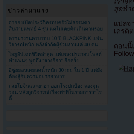
เราจะช
สุดท้า
ข่าวล่ามาแรง
ฮายองเปิดประวัติครอบครัวไม่ธรรมดา
แปลจ
สืบสายแพทย์ 4 รุ่น แต่ไม่เคยคิดเดินตามรอย
เครดิต
ดราม่างานครบรอบ 10 ปี BLACKPINK แฟน
วิจารณ์หนัก หลังจำกัดผู้ร่วมงานแค่ 40 คน
ตอนนี
Follow
ไอยูอัปเดตชีวิตล่าสุด แต่เพลงประกอบโพสต์
ทำแฟนๆ พูดถึง “จางกีฮา” อีกครั้ง
อีซูฮยอนเผยลดน้ำหนัก 30 กก. ใน 1 ปี แต่ยัง
ต้องสู้กับความอยากอาหาร
กงฮโยจินและฮาฮ่า ออกโรงปกป้อง จองจุน
วอน หลังถูกวิจารณ์เรื่องท่าทีในรายการวาไร
ตี้