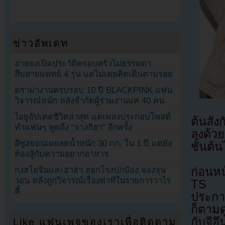
ข่าวอัพเดท
ฮายองเปิดประวัติครอบครัวไม่ธรรมดา
สืบสายแพทย์ 4 รุ่น แต่ไม่เคยคิดเดินตามรอย
ดราม่างานครบรอบ 10 ปี BLACKPINK แฟน
วิจารณ์หนัก หลังจำกัดผู้ร่วมงานแค่ 40 คน
ไอยูอัปเดตชีวิตล่าสุด แต่เพลงประกอบโพสต์
ต้นสัง
ทำแฟนๆ พูดถึง “จางกีฮา” อีกครั้ง
ลงด้วย
อีซูฮยอนเผยลดน้ำหนัก 30 กก. ใน 1 ปี แต่ยัง
ชั้นต้
ต้องสู้กับความอยากอาหาร
ก่อนหน
กงฮโยจินและฮาฮ่า ออกโรงปกป้อง จองจุน
วอน หลังถูกวิจารณ์เรื่องท่าทีในรายการวาไร
TS E
ตี้
ประกา
ก็ตามด
กับจีอ
Like แฟนเพจของเราเพื่อติดตาม