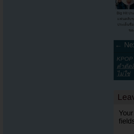
Big Hit ประ
แฟนคลับขอ
ประเด็นชื
ของ
← Nex
KPOP Y
คำตัดส
ไม่ใช่
Lea
Your
fiel