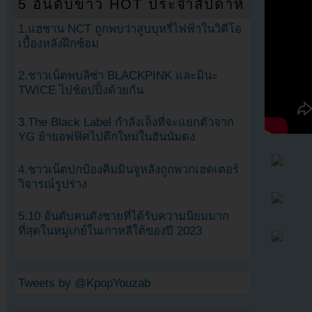
5 อันดับข่าว HOT ประจำสัปดาห์
1.แฮชาน NCT ถูกพบว่าสูบบุหรี่ไฟฟ้าในวิดีโอ
เบื้องหลังฝึกซ้อม
2.ชาวเน็ตพบลิซ่า BLACKPINK และมินะ
TWICE ไปช้อปปิ้งด้วยกัน
3.The Black Label กำลังเล็งที่จะแยกตัวจาก
YG ย้ายอฟฟิศไปตึกใหม่ในฮันนัมดง
4.ชาวเน็ตปกป้องคิมมินจูหลังถูกพวกเฮดเตอร์
วิจารณ์รูปร่าง
5.10 อันดับคนดังชายที่ได้รับความนิยมมาก
ที่สุดในหมู่เกย์ในเกาหลีใต้ของปี 2023
Tweets by @KpopYouzab