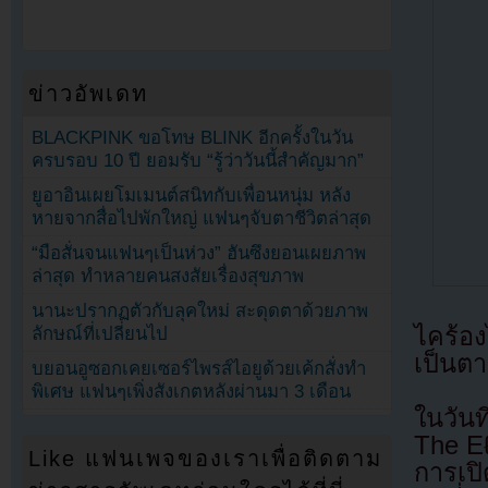
ข่าวอัพเดท
BLACKPINK ขอโทษ BLINK อีกครั้งในวัน
ครบรอบ 10 ปี ยอมรับ “รู้ว่าวันนี้สำคัญมาก”
ยูอาอินเผยโมเมนต์สนิทกับเพื่อนหนุ่ม หลัง
หายจากสื่อไปพักใหญ่ แฟนๆจับตาชีวิตล่าสุด
“มือสั่นจนแฟนๆเป็นห่วง” ฮันซึงยอนเผยภาพ
ล่าสุด ทำหลายคนสงสัยเรื่องสุขภาพ
นานะปรากฏตัวกับลุคใหม่ สะดุดตาด้วยภาพ
ไคร้อง
ลักษณ์ที่เปลี่ยนไป
เป็นต
บยอนอูซอกเคยเซอร์ไพรส์ไอยูด้วยเค้กสั่งทำ
พิเศษ แฟนๆเพิ่งสังเกตหลังผ่านมา 3 เดือน
ในวัน
The Eℓ
Like แฟนเพจของเราเพื่อติดตาม
การเปิ