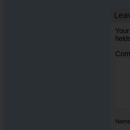
Lea
Your
fiel
Com
Nam