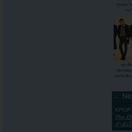
Show4 โดย
ร่วม
สมาชิก
Sechskies
แขกรับเชิ
← Nex
KPOP Y
The E
กำลังใ