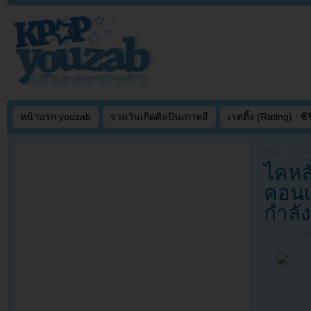
หน้าแรก youzab
รวมวันเกิดศิลปินเกาหลี
เรตติ้ง (Rating) : ซีรี
Written on
NOV
ไคหลั
คอนเ
กำลั
Filed under
U