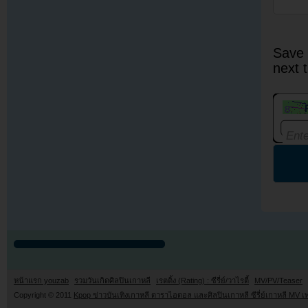
Save 
next 
หน้าแรก youzab
รวมวันเกิดศิลปินเกาหลี
เรตติ้ง (Rating) : ซีรี่ย์/วาไรตี้
MV/PV/Teaser
Copyright © 2011
Kpop ข่าวบันเทิงเกาหลี ดาราไอดอล และศิลปินเกาหลี ซีรี่ย์เกาหลี MV เ