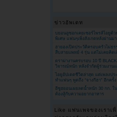
ข่าวอัพเดท
บยอนอูซอกเคยเซอร์ไพรส์ไอยูด้วย
พิเศษ แฟนๆเพิ่งสังเกตหลังผ่านมา
ฮายองเปิดประวัติครอบครัวไม่ธ
สืบสายแพทย์ 4 รุ่น แต่ไม่เคยคิ
ดราม่างานครบรอบ 10 ปี BLAC
วิจารณ์หนัก หลังจำกัดผู้ร่วมงาน
ไอยูอัปเดตชีวิตล่าสุด แต่เพลงป
ทำแฟนๆ พูดถึง “จางกีฮา” อีกครั้ง
อีซูฮยอนเผยลดน้ำหนัก 30 กก. ใน 
ต้องสู้กับความอยากอาหาร
Like แฟนเพจของเราเพื