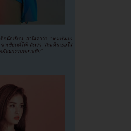
ด็กนักเรียน ฮานิเล่าว่า
“พวกรังแก
าเขียนที่โต๊ะฉันว่า ‘ฉันเห็นเธอใส่
าดศัลยกรรมพลาสติก'”