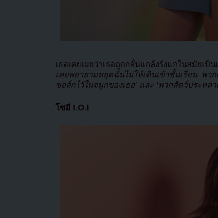
เธอเคยเผยว่าเธอถูกกลั่นแกล้งรังแกในสมัยเป็นเ
เคยพยายามหยุดฉันไม่ให้เดินเข้าชั้นเรียน พวกเข
ชอล์กไว้ในจมูกของเธอ’ และ ‘พวกสัตว์ประหล
โซมี I.O.I