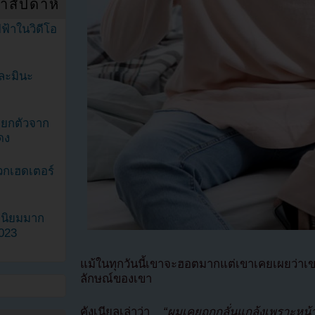
ำสัปดาห์
ฟ้าในวิดีโอ
ละมินะ
ะแยกตัวจาก
ดง
วกเฮดเตอร์
ามนิยมมาก
2023
แม้ในทุกวันนี้เขาจะฮอตมากแต่เขาเคยเผยว่าเข
ลักษณ์ของเขา
คังเนียลเล่าว่า
“ผมเคยถูกกลั่นแกล้งเพราะหน้า