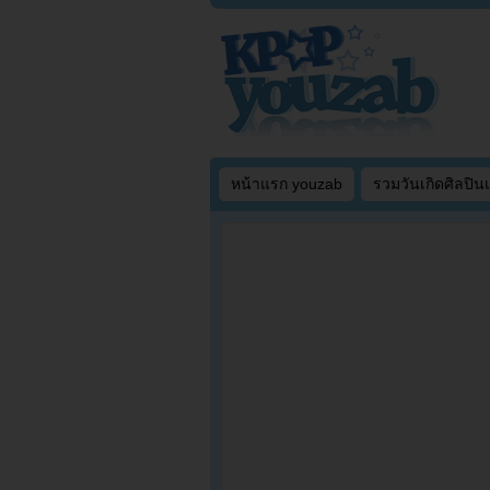
หน้าแรก youzab
รวมวันเกิดศิลปิน