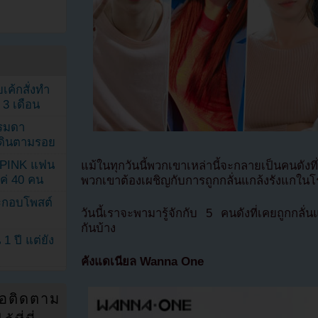
เค้กสั่งทำ
 3 เดือน
รรมดา
ดเดินตามรอย
KPINK แฟน
แม้ในทุกวันนี้พวกเขาเหล่านี้จะกลายเป็นคนดัง
แค่ 40 คน
พวกเขาต้องเผชิญกับการถูกกลั่นแกล้งรังแกในโ
ระกอบโพสต์
วันนี้เราจะพามารู้จักกับ 5 คนดังที่เคยถูกกลั่น
กันบ้าง
1 ปี แต่ยัง
คังแดเนียล Wanna One
่อติดตาม