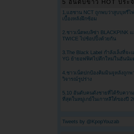
5 อันดับข่าว HOT ประจ
1.แฮชาน NCT ถูกพบว่าสูบบุหรี่ไฟ
เบื้องหลังฝึกซ้อม
2.ชาวเน็ตพบลิซ่า BLACKPINK แ
TWICE ไปช้อปปิ้งด้วยกัน
3.The Black Label กำลังเล็งที่จ
YG ย้ายอฟฟิศไปตึกใหม่ในฮันนัม
4.ชาวเน็ตปกป้องคิมมินจูหลังถูกพ
วิจารณ์รูปร่าง
5.10 อันดับคนดังชายที่ได้รับคว
ที่สุดในหมู่เกย์ในเกาหลีใต้ของปี 
Tweets by @KpopYouzab