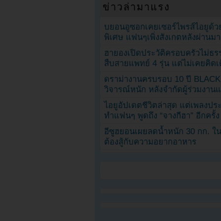
ข่าวล่ามาแรง
บยอนอูซอกเคยเซอร์ไพรส์ไอยูด้วย
พิเศษ แฟนๆเพิ่งสังเกตหลังผ่านมา
ฮายองเปิดประวัติครอบครัวไม่ธ
สืบสายแพทย์ 4 รุ่น แต่ไม่เคยคิ
ดราม่างานครบรอบ 10 ปี BLAC
วิจารณ์หนัก หลังจำกัดผู้ร่วมงาน
ไอยูอัปเดตชีวิตล่าสุด แต่เพลงป
ทำแฟนๆ พูดถึง “จางกีฮา” อีกครั้ง
อีซูฮยอนเผยลดน้ำหนัก 30 กก. ใน 
ต้องสู้กับความอยากอาหาร