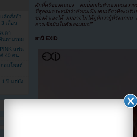
ศักดิ์ศรีของตนเอง ผมบอกกับตัวเองเสมอว่าผม
ที่สุดผมตระหนักว่าตัวผมเพียงคนเดียวที่จะปรั
เค้กสั่งทำ
ของตัวเองได้ ผมอาจไม่ได้ดูดีกว่าผู้ที่รังแกผม 
 3 เดือน
ควรเชื่อมั่นในตัวเองเสมอ!”
รรมดา
ฮานิ EXID
ดเดินตามรอย
KPINK แฟน
แค่ 40 คน
ระกอบโพสต์
1 ปี แต่ยัง