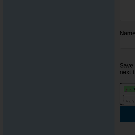
Nam
Save 
next 