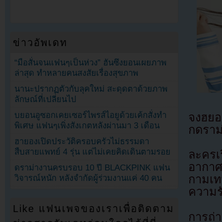
ข่าวอัพเดท
“มือสั่นจนแฟนๆเป็นห่วง” ฮันซึงยอนเผยภาพ
ล่าสุด ทำหลายคนสงสัยเรื่องสุขภาพ
นานะปรากฏตัวกับลุคใหม่ สะดุดตาด้วยภาพ
ลักษณ์ที่เปลี่ยนไป
บยอนอูซอกเคยเซอร์ไพรส์ไอยูด้วยเค้กสั่งทำ
จงฮยอ
พิเศษ แฟนๆเพิ่งสังเกตหลังผ่านมา 3 เดือน
กดราม่
ฮายองเปิดประวัติครอบครัวไม่ธรรมดา
สืบสายแพทย์ 4 รุ่น แต่ไม่เคยคิดเดินตามรอย
ละครเ
อากาศซ
ดราม่างานครบรอบ 10 ปี BLACKPINK แฟน
กามเทพ
วิจารณ์หนัก หลังจำกัดผู้ร่วมงานแค่ 40 คน
ความรั
Like แฟนเพจของเราเพื่อติดตาม
การถ่