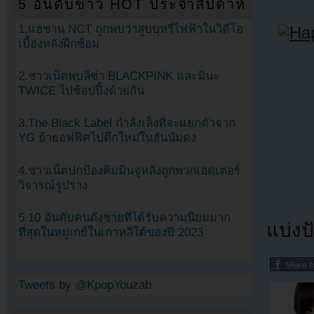
5 อันดับข่าว HOT ประจำสัปดาห์
1.แฮชาน NCT ถูกพบว่าสูบบุหรี่ไฟฟ้าในวิดีโอ
เบื้องหลังฝึกซ้อม
2.ชาวเน็ตพบลิซ่า BLACKPINK และมินะ
TWICE ไปช้อปปิ้งด้วยกัน
3.The Black Label กำลังเล็งที่จะแยกตัวจาก
YG ย้ายอฟฟิศไปตึกใหม่ในฮันนัมดง
4.ชาวเน็ตปกป้องคิมมินจูหลังถูกพวกเฮดเตอร์
วิจารณ์รูปร่าง
5.10 อันดับคนดังชายที่ได้รับความนิยมมาก
แบ่งปั
ที่สุดในหมู่เกย์ในเกาหลีใต้ของปี 2023
Tweets by @KpopYouzab