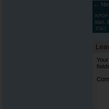
← Nex
KPOP Y
Man
,
ค
ราม่า
Lea
Your
fiel
Com