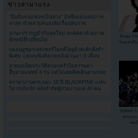
ข่าวล่ามาแรง
“มือสั่นจนแฟนๆเป็นห่วง” ฮันซึงยอนเผยภาพ
ล่าสุด ทำหลายคนสงสัยเรื่องสุขภาพ
นานะปรากฏตัวกับลุคใหม่ สะดุดตาด้วยภาพ
อึนจอง T-A
ลักษณ์ที่เปลี่ยนไป
ในละครเรื่อ
บยอนอูซอกเคยเซอร์ไพรส์ไอยูด้วยเค้กสั่งทำ
พิเศษ แฟนๆเพิ่งสังเกตหลังผ่านมา 3 เดือน
ฮายองเปิดประวัติครอบครัวไม่ธรรมดา
สืบสายแพทย์ 4 รุ่น แต่ไม่เคยคิดเดินตามรอย
ดราม่างานครบรอบ 10 ปี BLACKPINK แฟน
วิจารณ์หนัก หลังจำกัดผู้ร่วมงานแค่ 40 คน
SHINee รำ
พวกเขาแ
เซอร