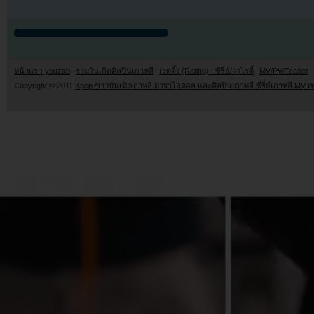
หน้าแรก youzab
รวมวันเกิดศิลปินเกาหลี
เรตติ้ง (Rating) : ซีรี่ย์/วาไรตี้
MV/PV/Teaser
Copyright © 2011
Kpop ข่าวบันเทิงเกาหลี ดาราไอดอล และศิลปินเกาหลี ซีรี่ย์เกาหลี MV เ