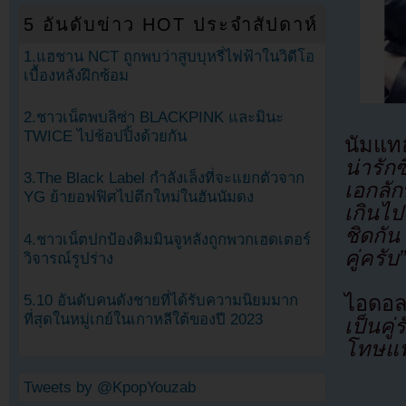
5 อันดับข่าว HOT ประจำสัปดาห์
1.แฮชาน NCT ถูกพบว่าสูบบุหรี่ไฟฟ้าในวิดีโอ
เบื้องหลังฝึกซ้อม
2.ชาวเน็ตพบลิซ่า BLACKPINK และมินะ
TWICE ไปช้อปปิ้งด้วยกัน
นัมแท
น่ารัก
3.The Black Label กำลังเล็งที่จะแยกตัวจาก
เอกลัก
YG ย้ายอฟฟิศไปตึกใหม่ในฮันนัมดง
เกินไป
ชิดกัน
4.ชาวเน็ตปกป้องคิมมินจูหลังถูกพวกเฮดเตอร์
คู่ครับ”
วิจารณ์รูปร่าง
5.10 อันดับคนดังชายที่ได้รับความนิยมมาก
ไอดอลห
ที่สุดในหมู่เกย์ในเกาหลีใต้ของปี 2023
เป็นคู
โทษแฟน
Tweets by @KpopYouzab