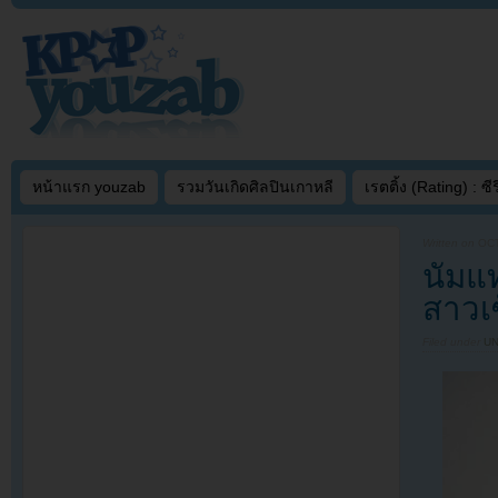
หน้าแรก youzab
รวมวันเกิดศิลปินเกาหลี
เรตติ้ง (Rating) : ซีรี
Written on
OCT
นัมแ
สาวเซ
Filed under
U