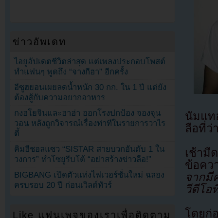
ข่าวอัพเดท
ไอยูอัปเดตชีวิตล่าสุด แต่เพลงประกอบโพสต์
ทำแฟนๆ พูดถึง “จางกีฮา” อีกครั้ง
อีซูฮยอนเผยลดน้ำหนัก 30 กก. ใน 1 ปี แต่ยัง
ต้องสู้กับความอยากอาหาร
กงฮโยจินและฮาฮ่า ออกโรงปกป้อง จองจุน
นัมแท
วอน หลังถูกวิจารณ์เรื่องท่าทีในรายการวาไร
ลือที่
ตี้
คิมฮีชอลแซว “SISTAR สายบวกอันดับ 1 ใน
เช้าม
วงการ” ทำโซยูรีบโต้ “อย่าสร้างข่าวลือ!”
ข้อควา
BIGBANG เปิดตัวแท่งไฟเวอร์ชั่นใหม่ ฉลอง
จากมีค
ครบรอบ 20 ปี ก่อนเวิลด์ทัวร์
วีดีโอ
โดยก่อ
Like แฟนเพจของเราเพื่อติดตาม