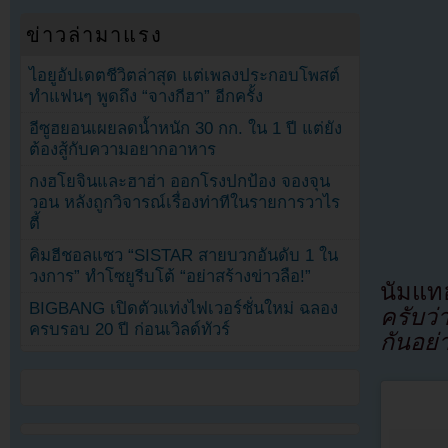
ข่าวล่ามาแรง
ไอยูอัปเดตชีวิตล่าสุด แต่เพลงประกอบโพสต์
ทำแฟนๆ พูดถึง “จางกีฮา” อีกครั้ง
อีซูฮยอนเผยลดน้ำหนัก 30 กก. ใน 1 ปี แต่ยัง
ต้องสู้กับความอยากอาหาร
กงฮโยจินและฮาฮ่า ออกโรงปกป้อง จองจุน
วอน หลังถูกวิจารณ์เรื่องท่าทีในรายการวาไร
ตี้
คิมฮีชอลแซว “SISTAR สายบวกอันดับ 1 ใน
วงการ” ทำโซยูรีบโต้ “อย่าสร้างข่าวลือ!”
นัมแท
BIGBANG เปิดตัวแท่งไฟเวอร์ชั่นใหม่ ฉลอง
ครับว่
ครบรอบ 20 ปี ก่อนเวิลด์ทัวร์
กันอย่