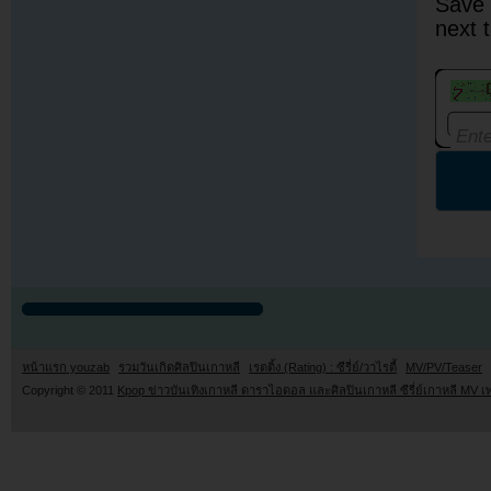
Save 
next 
หน้าแรก youzab
รวมวันเกิดศิลปินเกาหลี
เรตติ้ง (Rating) : ซีรี่ย์/วาไรตี้
MV/PV/Teaser
Copyright © 2011
Kpop ข่าวบันเทิงเกาหลี ดาราไอดอล และศิลปินเกาหลี ซีรี่ย์เกาหลี MV เ